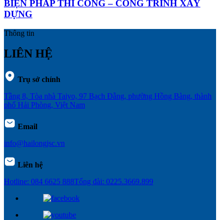
BIỆN PHÁP THI CÔNG – CÔNG TRÌNH XÂY
DỰNG
Thông tin
LIÊN HỆ
Trụ sở chính
Tầng 8, Tòa nhà Taiyo, 97 Bạch Đằng, phường Hồng Bàng, thành
phố Hải Phòng, Việt Nam
Email
info@hailongjsc.vn
Liên hệ
Hotline: 084 6625 888
Tổng đài: 0225.3669.899