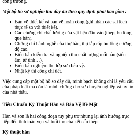
công trường.
Một bộ hồ sơ nghiệm thu đầy đủ theo quy định phải bao gồm :
Bản vẽ thiết kế và bản vẽ hoàn công (ghi nhận các sai lệch
thực tế so với thiết kế).
Các chứng chỉ chất lượng của vật liệu đầu vào (thép, bu lông,
que hàn).
Chứng chỉ hành nghề của thợ hàn, thợ lắp ráp bu lông cường
độ cao.
Biên bản kiểm tra và nghiệm thu chất lượng mối hàn (siêu
âm, từ tính…).
Biên bản nghiệm thu lớp sơn bảo vệ.
Nhật ký thi công chi tiết.
Việc cung cấp một bộ hồ sơ đầy đủ, minh bạch không chỉ là yêu cầu
của pháp luật mà còn là minh chứng cho sự chuyên nghiệp và uy tín
của nhà thầu.
Tiêu Chuẩn Kỹ Thuật Hàn và Bảo Vệ Bề Mặt
Hàn và sơn là hai công đoạn tuy phụ trợ nhưng lại ảnh hưởng trực
tiếp đến tính toàn vẹn và tuổi thọ của kết cấu thép.
Kỹ thuật hàn