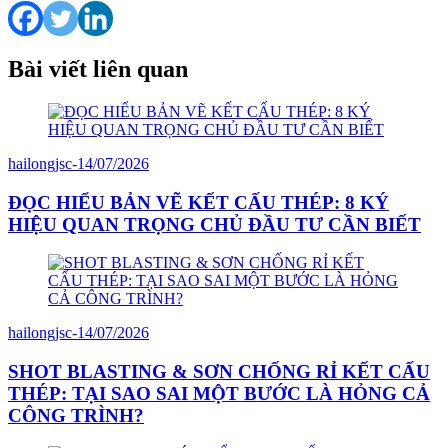
Bài viết liên quan
hailongjsc
-
14/07/2026
ĐỌC HIỂU BẢN VẼ KẾT CẤU THÉP: 8 KÝ
HIỆU QUAN TRỌNG CHỦ ĐẦU TƯ CẦN BIẾT
hailongjsc
-
14/07/2026
SHOT BLASTING & SƠN CHỐNG RỈ KẾT CẤU
THÉP: TẠI SAO SAI MỘT BƯỚC LÀ HỎNG CẢ
CÔNG TRÌNH?