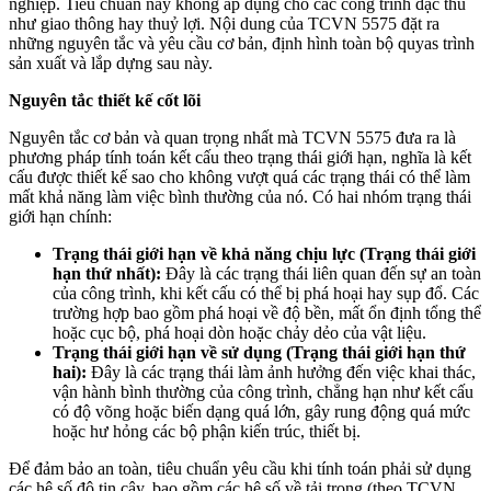
nghiệp. Tiêu chuẩn này không áp dụng cho các công trình đặc thù
như giao thông hay thuỷ lợi. Nội dung của TCVN 5575 đặt ra
những nguyên tắc và yêu cầu cơ bản, định hình toàn bộ quyas trình
sản xuất và lắp dựng sau này.
Nguyên tắc thiết kế cốt lõi
Nguyên tắc cơ bản và quan trọng nhất mà TCVN 5575 đưa ra là
phương pháp tính toán kết cấu theo trạng thái giới hạn, nghĩa là kết
cấu được thiết kế sao cho không vượt quá các trạng thái có thể làm
mất khả năng làm việc bình thường của nó. Có hai nhóm trạng thái
giới hạn chính:
Trạng thái giới hạn về khả năng chịu lực (Trạng thái giới
hạn thứ nhất):
Đây là các trạng thái liên quan đến sự an toàn
của công trình, khi kết cấu có thể bị phá hoại hay sụp đổ. Các
trường hợp bao gồm phá hoại về độ bền, mất ổn định tổng thể
hoặc cục bộ, phá hoại dòn hoặc chảy dẻo của vật liệu.
Trạng thái giới hạn về sử dụng (Trạng thái giới hạn thứ
hai):
Đây là các trạng thái làm ảnh hưởng đến việc khai thác,
vận hành bình thường của công trình, chẳng hạn như kết cấu
có độ võng hoặc biến dạng quá lớn, gây rung động quá mức
hoặc hư hỏng các bộ phận kiến trúc, thiết bị.
Để đảm bảo an toàn, tiêu chuẩn yêu cầu khi tính toán phải sử dụng
các hệ số độ tin cậy, bao gồm các hệ số về tải trọng (theo TCVN