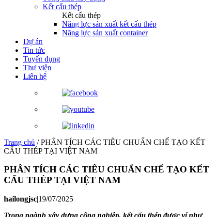
Kết cấu thép
Kết cấu thép
Năng lực sản xuất kết cấu thép
Năng lực sản xuất container
Dự án
Tin tức
Tuyển dụng
Thư viện
Liên hệ
Trang chủ
/
PHÂN TÍCH CÁC TIÊU CHUẨN CHẾ TẠO KẾT
CẤU THÉP TẠI VIỆT NAM
PHÂN TÍCH CÁC TIÊU CHUẨN CHẾ TẠO KẾT
CẤU THÉP TẠI VIỆT NAM
hailongjsc
|
19/07/2025
Trong ngành xây dựng công nghiệp, kết cấu thép được ví như