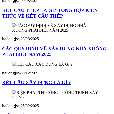
hailongjsc
-
09/03/2021
KẾT CẤU THÉP LÀ GÌ? TỔNG HỢP KIẾN
THỨC VỀ KẾT CẤU THÉP
hailongjsc
-
28/08/2025
CÁC QUY ĐỊNH VỀ XÂY DỰNG NHÀ XƯỞNG
PHẢI BIẾT NĂM 2025
hailongjsc
-
09/12/2021
KẾT CẤU XÂY DỰNG LÀ GÌ ?
hailongjsc
-
25/02/2025