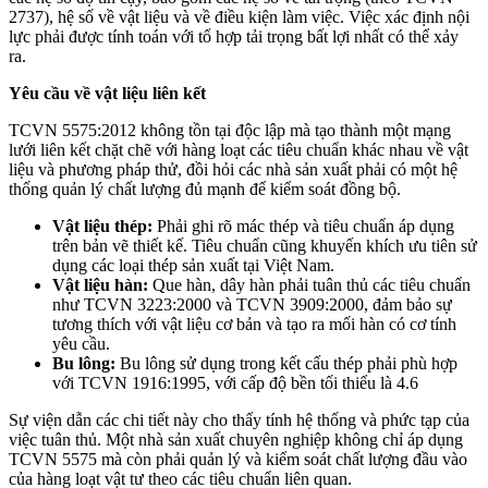
2737), hệ số về vật liệu và về điều kiện làm việc. Việc xác định nội
lực phải được tính toán với tổ hợp tải trọng bất lợi nhất có thể xảy
ra.
Yêu cầu về vật liệu liên kết
TCVN 5575:2012 không tồn tại độc lập mà tạo thành một mạng
lưới liên kết chặt chẽ với hàng loạt các tiêu chuẩn khác nhau về vật
liệu và phương pháp thử, đồi hỏi các nhà sản xuất phải có một hệ
thống quản lý chất lượng đủ mạnh để kiểm soát đồng bộ.
Vật liệu thép:
Phải ghi rõ mác thép và tiêu chuẩn áp dụng
trên bản vẽ thiết kế. Tiêu chuẩn cũng khuyến khích ưu tiên sử
dụng các loại thép sản xuất tại Việt Nam.
Vật liệu hàn:
Que hàn, dây hàn phải tuân thủ các tiêu chuẩn
như TCVN 3223:2000 và TCVN 3909:2000, đảm bảo sự
tương thích với vật liệu cơ bản và tạo ra mối hàn có cơ tính
yêu cầu.
Bu lông:
Bu lông sử dụng trong kết cấu thép phải phù hợp
với TCVN 1916:1995, với cấp độ bền tối thiểu là 4.6
Sự viện dẫn các chi tiết này cho thấy tính hệ thống và phức tạp của
việc tuân thủ. Một nhà sản xuất chuyên nghiệp không chỉ áp dụng
TCVN 5575 mà còn phải quản lý và kiểm soát chất lượng đầu vào
của hàng loạt vật tư theo các tiêu chuẩn liên quan.