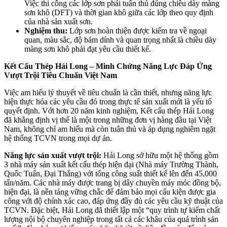
Việc thi công các lớp sơn phải tuân thủ đúng chiều dày màng
sơn khô (DFT) và thời gian khô giữa các lớp theo quy định
của nhà sản xuất sơn.
Nghiệm thu:
Lớp sơn hoàn thiện được kiểm tra về ngoại
quan, màu sắc, độ bám dính và quan trọng nhất là chiều dày
màng sơn khô phải đạt yêu cầu thiết kế.
Kết Cấu Thép Hải Long – Minh Chứng Năng Lực Đáp Ứng
Vượt Trội Tiêu Chuẩn Việt Nam
Việc am hiểu lý thuyết về tiêu chuẩn là cần thiết, nhưng năng lực
hiện thực hóa các yêu cầu đó trong thực tế sản xuất mới là yếu tố
quyết định. Với hơn 20 năm kinh nghiệm, Kết cấu thép Hải Long
đã khẳng định vị thế là một trong những đơn vị hàng đầu tại Việt
Nam, không chỉ am hiểu mà còn tuân thủ và áp dụng nghiêm ngặt
hệ thống TCVN trong mọi dự án.
Năng lực sản xuất vượt trội:
Hải Long sở hữu một hệ thống gồm
3 nhà máy sản xuất kết cấu thép hiện đại (Nhà máy Trường Thành,
Quốc Tuấn, Đại Thắng) với tổng công suất thiết kế lên đến 45,000
tấn/năm. Các nhà máy được trang bị dây chuyền máy móc đồng bộ,
hiện đại, là nền tảng vững chắc để đảm bảo mọi cấu kiện được gia
công với độ chính xác cao, đáp ứng đầy đủ các yêu cầu kỹ thuật của
TCVN. Đặc biệt, Hải Long đã thiết lập một “quy trình tự kiểm chất
lượng nội bộ chuyên nghiệp trong tất cả các khâu của quá trình sản