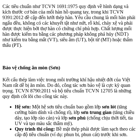
Các tiêu chuẩn như TCVN 1691:1975 quy định về hình dạng và
kích thước cơ bản của mối hàn hồ quang tay, trong khi TCVN
9391:2012 đề cập đến lưới thép hàn. Yêu cầu chung là mối hàn phải
ngấu đều, không có các khuyết tật như nứt, rỗ khí, chảy xệ và phải
được thực hiện bởi thợ hàn có chứng chỉ phù hợp. Chất lượng mối
hàn được kiểm tra bằng các phương pháp không phá hủy (NDT)
như kiểm tra bằng mắt (VT), siêu âm (UT), bột từ (MT) hoặc thẩm
thấu (PT).
Bảo vệ chống ăn mòn (Sơn)
Kết cấu thép làm việc trong môi trường khí hậu nhiệt đới của Việt
Nam rất dễ bị ăn mòn. Do đó, công tác sơn bảo vệ là cực kỳ quan
trọng. TCVN 8790:2011 và bộ tiêu chuẩn TCVN 12705 là những
quy định cốt lõi cho công tác này.
Hệ sơn:
Một hệ sơn tiêu chuẩn bao gồm lớp
sơn lót
(tăng
cường bám dính và chống rỉ), lớp
sơn trung gian
(tăng chiều
dày, tạo lớp rào cản) và lớp
sơn phủ
(chống chịu thời tiết, tia
UV và tạo màu sắc thẩm mỹ).
Quy trình thi công:
Bề mặt thép phải được làm sạch theo các
cấp độ tiêu chuẩn (ví dụ: phun bi, phun cát) trước khi sơn.