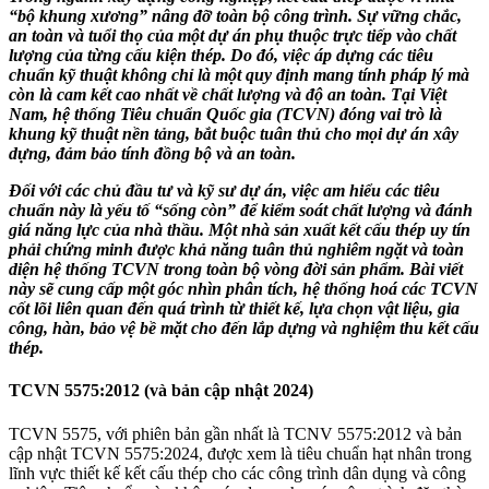
“bộ khung xương” nâng đỡ toàn bộ công trình. Sự vững chắc,
an toàn và tuổi thọ của một dự án phụ thuộc trực tiếp vào chất
lượng của từng cấu kiện thép. Do đó, việc áp dựng các tiêu
chuẩn kỹ thuật không chỉ là một quy định mang tính pháp lý mà
còn là cam kết cao nhất về chất lượng và độ an toàn. Tại Việt
Nam, hệ thống Tiêu chuẩn Quốc gia (TCVN) đóng vai trò là
khung kỹ thuật nền tảng, bắt buộc tuân thủ cho mọi dự án xây
dựng, đảm bảo tính đồng bộ và an toàn.
Đối với các chủ đầu tư và kỹ sư dự án, việc am hiểu các tiêu
chuẩn này là yếu tố “sống còn” để kiểm soát chất lượng và đánh
giá năng lực của nhà thầu. Một nhà sản xuất kết cấu thép uy tín
phải chứng minh được khả năng tuân thủ nghiêm ngặt và toàn
diện hệ thống TCVN trong toàn bộ vòng đời sản phẩm. Bài viết
này sẽ cung cấp một góc nhìn phân tích, hệ thống hoá các TCVN
cốt lõi liên quan đến quá trình từ thiết kế, lựa chọn vật liệu, gia
công, hàn, bảo vệ bề mặt cho đến lắp dựng và nghiệm thu kết cấu
thép.
TCVN 5575:2012 (và bản cập nhật 2024)
TCVN 5575, với phiên bản gần nhất là TCNV 5575:2012 và bản
cập nhật TCVN 5575:2024, được xem là tiêu chuẩn hạt nhân trong
lĩnh vực thiết kế kết cấu thép cho các công trình dân dụng và công