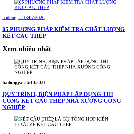
hailongjsc
-
13/07/2026
05 PHƯƠNG PHÁP KIỂM TRA CHẤT LƯỢNG
KẾT CẤU THÉP
Xem nhiều nhất
hailongjsc
-
26/10/2021
QUY TRÌNH, BIỆN PHÁP LẮP DỰNG THI
CÔNG KẾT CẤU THÉP NHÀ XƯỞNG CÔNG
NGHIỆP