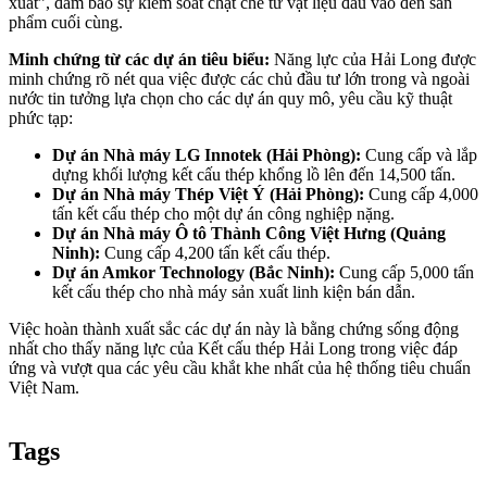
xuất”, đảm bảo sự kiểm soát chặt chẽ từ vật liệu đầu vào đến sản
phẩm cuối cùng.
Minh chứng từ các dự án tiêu biểu:
Năng lực của Hải Long được
minh chứng rõ nét qua việc được các chủ đầu tư lớn trong và ngoài
nước tin tưởng lựa chọn cho các dự án quy mô, yêu cầu kỹ thuật
phức tạp:
Dự án Nhà máy LG Innotek (Hải Phòng):
Cung cấp và lắp
dựng khối lượng kết cấu thép khổng lồ lên đến 14,500 tấn.
Dự án Nhà máy Thép Việt Ý (Hải Phòng):
Cung cấp 4,000
tấn kết cấu thép cho một dự án công nghiệp nặng.
Dự án Nhà máy Ô tô Thành Công Việt Hưng (Quảng
Ninh):
Cung cấp 4,200 tấn kết cấu thép.
Dự án Amkor Technology (Bắc Ninh):
Cung cấp 5,000 tấn
kết cấu thép cho nhà máy sản xuất linh kiện bán dẫn.
Việc hoàn thành xuất sắc các dự án này là bằng chứng sống động
nhất cho thấy năng lực của Kết cấu thép Hải Long trong việc đáp
ứng và vượt qua các yêu cầu khắt khe nhất của hệ thống tiêu chuẩn
Việt Nam.
Tags