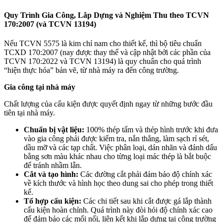
Quy Trình Gia Công, Lắp Dựng và Nghiệm Thu theo TCVN
170:2007 (và TCVN 13194)
Nếu TCVN 5575 là kim chỉ nam cho thiết kế, thì bộ tiêu chuẩn
TCXD 170:2007 (nay được thay thế và cập nhật bởi các phần của
TCVN 170:2022 và TCVN 13194) là quy chuẩn cho quá trình
“hiện thực hóa” bản vẽ, từ nhà máy ra đến công trường.
Gia công tại nhà máy
Chất lượng của cấu kiện được quyết định ngay từ những bước đầu
tiên tại nhà máy.
Chuẩn bị vật liệu:
100% thép tấm và thép hình trước khi đưa
vào gia công phải được kiểm tra, nắn thẳng, làm sạch rỉ sét,
dầu mỡ và các tạp chất. Việc phân loại, dán nhãn và đánh dấu
bằng sơn màu khác nhau cho từng loại mác thép là bắt buộc
để tránh nhầm lẫn.
Cắt và tạo hình:
Các đường cắt phải đảm bảo độ chính xác
về kích thước và hình học theo dung sai cho phép trong thiết
kế.
Tổ hợp cấu kiện:
Các chi tiết sau khi cắt được gá lắp thành
cấu kiện hoàn chỉnh. Quá trình này đòi hỏi độ chính xác cao
để đảm bảo các mối nối, liên kết khi lắp dựng tại công trường