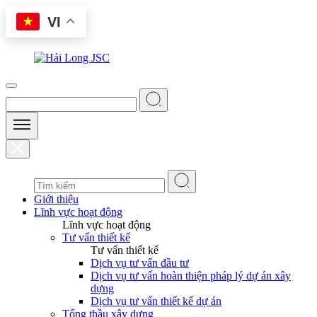
Skip
VI
to
content
Giới thiệu
Lĩnh vực hoạt động
Lĩnh vực hoạt động
Tư vấn thiết kế
Tư vấn thiết kế
Dịch vụ tư vấn đầu tư
Dịch vụ tư vấn hoàn thiện pháp lý dự án xây
dựng
Dịch vụ tư vấn thiết kế dự án
Tổng thầu xây dựng