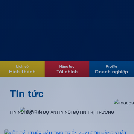
Lịch sử
Năng lực
Profile
Hình thành
Tài chính
Doanh nghiệp
Tin tức
TIN NỔI BẬT
TIN DỰ ÁN
TIN NỘI BỘ
TIN THỊ TRƯỜNG