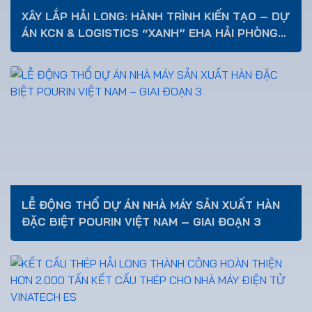
XÂY LẮP HẢI LONG: HÀNH TRÌNH KIẾN TẠO – DỰ
ÁN KCN & LOGISTICS “XANH” EHA HẢI PHÒNG
900 TỶ ĐỒNG THEO TIÊU CHUẨN ESG QUỐC TẾ
LỄ ĐỘNG THỔ DỰ ÁN NHÀ MÁY SẢN XUẤT HÀN
ĐẶC BIỆT POURIN VIỆT NAM – GIAI ĐOẠN 3