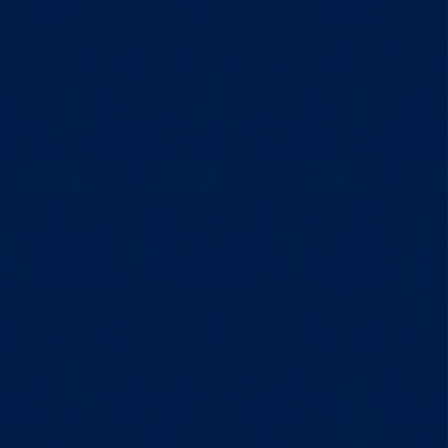
TƯ VẤN THIẾT KẾ
KẾT CẤU THÉP
NĂNG LỰC SẢN XUẤT KẾT CẤU THÉP
DỊCH VỤ TƯ VẤN ĐẦU TƯ
TƯ VẤN HOÀN THIỆN PHÁP LÝ DỰ ÁN XÂY DỰNG
NĂNG LỰC SẢN XUẤT CONTAINER
DỊCH VỤ TƯ VẤN THIẾT KẾ DỰ ÁN