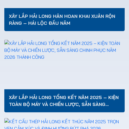
XÂY LẮP HẢI LONG HÂN HOAN KHAI XUÂN RỘN
RÀNG – HÁI LỘC ĐẦU NĂM
XÂY LẮP HẢI LONG TỔNG KẾT NĂM 2025 – KIỆN
TOÀN BỘ MÁY VÀ CHIẾN LƯỢC, SẴN SÀNG
CHINH PHỤC NĂM 2026 THÀNH CÔNG