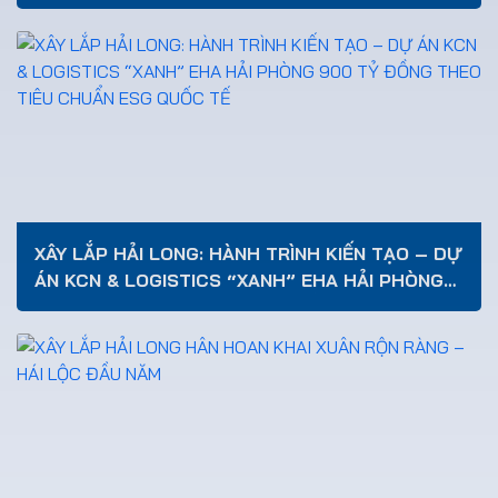
XÂY LẮP HẢI LONG: HÀNH TRÌNH KIẾN TẠO – DỰ
ÁN KCN & LOGISTICS “XANH” EHA HẢI PHÒNG
900 TỶ ĐỒNG THEO TIÊU CHUẨN ESG QUỐC TẾ