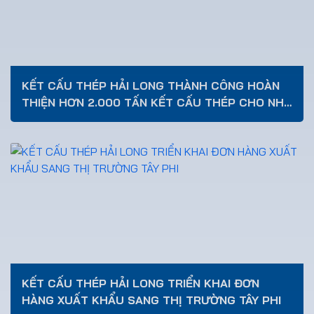
KẾT CẤU THÉP HẢI LONG THÀNH CÔNG HOÀN
THIỆN HƠN 2.000 TẤN KẾT CẤU THÉP CHO NHÀ
MÁY ĐIỆN TỬ VINATECH ES
KẾT CẤU THÉP HẢI LONG TRIỂN KHAI ĐƠN
HÀNG XUẤT KHẨU SANG THỊ TRƯỜNG TÂY PHI