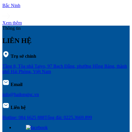
Bắc Ninh
Xem thêm
Thông tin
LIÊN HỆ
Trụ sở chính
Tầng 8, Tòa nhà Taiyo, 97 Bạch Đằng, phường Hồng Bàng, thành
phố Hải Phòng, Việt Nam
Email
info@hailongjsc.vn
Liên hệ
Hotline: 084 6625 888
Tổng đài: 0225.3669.899