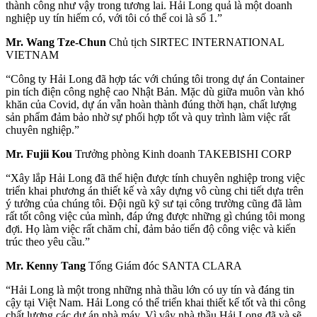
thành công như vậy trong tương lai. Hải Long quả là một doanh
nghiệp uy tín hiếm có, với tôi có thể coi là số 1.”
Mr. Wang Tze-Chun
Chủ tịch SIRTEC INTERNATIONAL
VIETNAM
“Công ty Hải Long đã hợp tác với chúng tôi trong dự án Container
pin tích điện công nghệ cao Nhật Bản. Mặc dù giữa muôn vàn khó
khăn của Covid, dự án vẫn hoàn thành đúng thời hạn, chất lượng
sản phẩm đảm bảo nhờ sự phối hợp tốt và quy trình làm việc rất
chuyên nghiệp.”
Mr. Fujii Kou
Trưởng phòng Kinh doanh TAKEBISHI CORP
“Xây lắp Hải Long đã thể hiện được tính chuyên nghiệp trong việc
triển khai phương án thiết kế và xây dựng vô cùng chi tiết dựa trên
ý tưởng của chúng tôi. Đội ngũ kỹ sư tại công trường cũng đã làm
rất tốt công việc của mình, đáp ứng được những gì chúng tôi mong
đợi. Họ làm việc rất chăm chỉ, đảm bảo tiến độ công việc và kiến
trúc theo yêu cầu.”
Mr. Kenny Tang
Tổng Giám đóc SANTA CLARA
“Hải Long là một trong những nhà thầu lớn có uy tín và đáng tin
cậy tại Việt Nam. Hải Long có thể triển khai thiết kế tốt và thi công
chất lượng các dự án nhà máy. Vì vậy nhà thầu Hải Long đã và sẽ