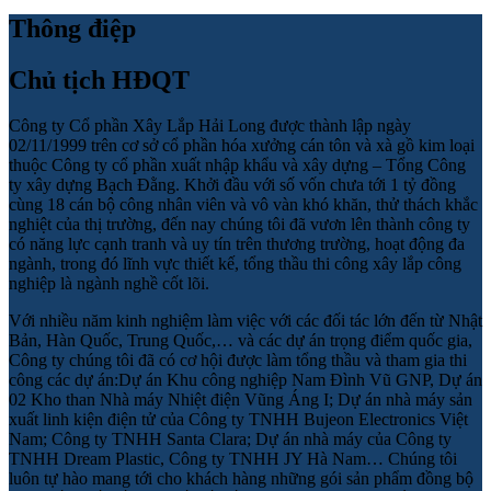
Thông điệp
Chủ tịch HĐQT
Công ty Cổ phần Xây Lắp Hải Long được thành lập ngày
02/11/1999 trên cơ sở cổ phần hóa xưởng cán tôn và xà gồ kim loại
thuộc Công ty cổ phần xuất nhập khẩu và xây dựng – Tổng Công
ty xây dựng Bạch Đằng. Khởi đầu với số vốn chưa tới 1 tỷ đồng
cùng 18 cán bộ công nhân viên và vô vàn khó khăn, thử thách khắc
nghiệt của thị trường, đến nay chúng tôi đã vươn lên thành công ty
có năng lực cạnh tranh và uy tín trên thương trường, hoạt động đa
ngành, trong đó lĩnh vực thiết kế, tổng thầu thi công xây lắp công
nghiệp là ngành nghề cốt lõi.
Với nhiều năm kinh nghiệm làm việc với các đối tác lớn đến từ Nhật
Bản, Hàn Quốc, Trung Quốc,… và các dự án trọng điểm quốc gia,
Công ty chúng tôi đã có cơ hội được làm tổng thầu và tham gia thi
công các dự án:Dự án Khu công nghiệp Nam Đình Vũ GNP, Dự án
02 Kho than Nhà máy Nhiệt điện Vũng Áng I; Dự án nhà máy sản
xuất linh kiện điện tử của Công ty TNHH Bujeon Electronics Việt
Nam; Công ty TNHH Santa Clara; Dự án nhà máy của Công ty
TNHH Dream Plastic, Công ty TNHH JY Hà Nam… Chúng tôi
luôn tự hào mang tới cho khách hàng những gói sản phẩm đồng bộ