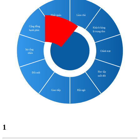
Nhất quán
Làm chủ
Cộng đồng
Khách hàng
hạnh phúc
là trọng tâm
10 giá trị
Sự công
Chính trực
nhận
văn hóa
Học tập
Đổi mới
suốt đời
Giao tiếp
Đội ngũ
1