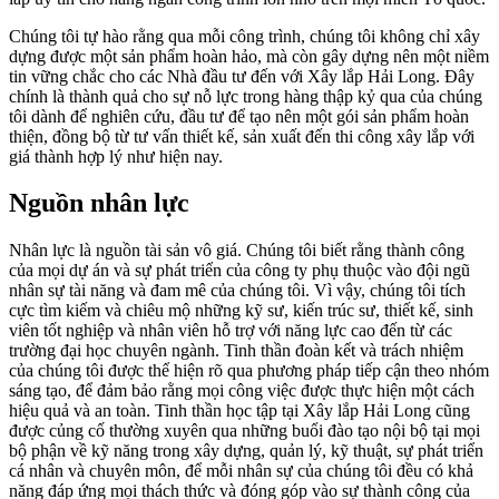
Chúng tôi tự hào rằng qua mỗi công trình, chúng tôi không chỉ xây
dựng được một sản phẩm hoàn hảo, mà còn gây dựng nên một niềm
tin vững chắc cho các Nhà đầu tư đến với Xây lắp Hải Long. Đây
chính là thành quả cho sự nỗ lực trong hàng thập kỷ qua của chúng
tôi dành để nghiên cứu, đầu tư để tạo nên một gói sản phẩm hoàn
thiện, đồng bộ từ tư vấn thiết kế, sản xuất đến thi công xây lắp với
giá thành hợp lý như hiện nay.
Nguồn nhân lực
Nhân lực là nguồn tài sản vô giá. Chúng tôi biết rằng thành công
của mọi dự án và sự phát triển của công ty phụ thuộc vào đội ngũ
nhân sự tài năng và đam mê của chúng tôi. Vì vậy, chúng tôi tích
cực tìm kiếm và chiêu mộ những kỹ sư, kiến trúc sư, thiết kế, sinh
viên tốt nghiệp và nhân viên hỗ trợ với năng lực cao đến từ các
trường đại học chuyên ngành. Tinh thần đoàn kết và trách nhiệm
của chúng tôi được thể hiện rõ qua phương pháp tiếp cận theo nhóm
sáng tạo, để đảm bảo rằng mọi công việc được thực hiện một cách
hiệu quả và an toàn. Tinh thần học tập tại Xây lắp Hải Long cũng
được củng cố thường xuyên qua những buổi đào tạo nội bộ tại mọi
bộ phận về kỹ năng trong xây dựng, quản lý, kỹ thuật, sự phát triển
cá nhân và chuyên môn, để mỗi nhân sự của chúng tôi đều có khả
năng đáp ứng mọi thách thức và đóng góp vào sự thành công của