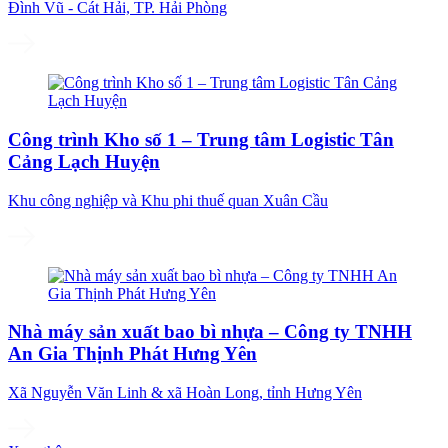
Đình Vũ - Cát Hải, TP. Hải Phòng
Công trình Kho số 1 – Trung tâm Logistic Tân
Cảng Lạch Huyện
Khu công nghiệp và Khu phi thuế quan Xuân Cầu
Nhà máy sản xuất bao bì nhựa – Công ty TNHH
An Gia Thịnh Phát Hưng Yên
Xã Nguyễn Văn Linh & xã Hoàn Long, tỉnh Hưng Yên