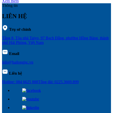
Xem thêm
Thông tin
LIÊN HỆ
Trụ sở chính
Tầng 8, Tòa nhà Taiyo, 97 Bạch Đằng, phường Hồng Bàng, thành
phố Hải Phòng, Việt Nam
Email
info@hailongjsc.vn
Liên hệ
Hotline: 084 6625 888
Tổng đài: 0225.3669.899