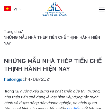
VI
Skip
to
Trang chủ
/
content
NHỮNG MẪU NHÀ THÉP TIỀN CHẾ THỊNH HÀNH HIỆN
NAY
NHỮNG MẪU NHÀ THÉP TIỀN CHẾ
THỊNH HÀNH HIỆN NAY
hailongjsc
14/08/2021
|
Trong
xu hướng xây dựng và phát triển của thị trường,
nhà thép tiền chế đang là loại hình xây dựng rất thịnh
hành và được đông đảo doanh nghiệp, cá nhân quan
tâm. Loại hình này mang đến nhiều
ưu điểm
nổi bật hơn