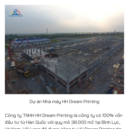
Dự án Nhà máy HH Dream Printing
Công ty TNHH HH Dream Printing là công ty có 100% vốn
TƯ VẤN THIẾT KẾ
KẾT CẤU THÉP
đầu tư từ Hàn Quốc với quy mô 38.000 m2 tại Bình Lục,
Hà Nam. Hải Long đã được công ty HH Dream Printing tin