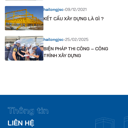
-
hailongjsc
09/12/2021
KẾT CẤU XÂY DỰNG LÀ GÌ ?
-
hailongjsc
25/02/2025
BIỆN PHÁP THI CÔNG – CÔNG
TRÌNH XÂY DỰNG
Thông tin
LIÊN HỆ