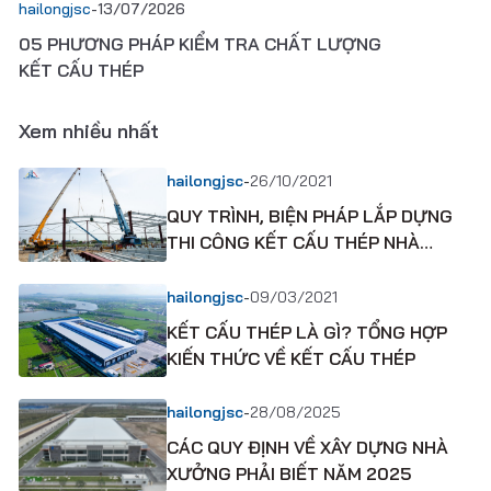
hailongjsc
-
13/07/2026
05 PHƯƠNG PHÁP KIỂM TRA CHẤT LƯỢNG
KẾT CẤU THÉP
Xem nhiều nhất
-
hailongjsc
26/10/2021
QUY TRÌNH, BIỆN PHÁP LẮP DỰNG
THI CÔNG KẾT CẤU THÉP NHÀ
XƯỞNG CÔNG NGHIỆP
-
hailongjsc
09/03/2021
KẾT CẤU THÉP LÀ GÌ? TỔNG HỢP
KIẾN THỨC VỀ KẾT CẤU THÉP
-
hailongjsc
28/08/2025
CÁC QUY ĐỊNH VỀ XÂY DỰNG NHÀ
XƯỞNG PHẢI BIẾT NĂM 2025