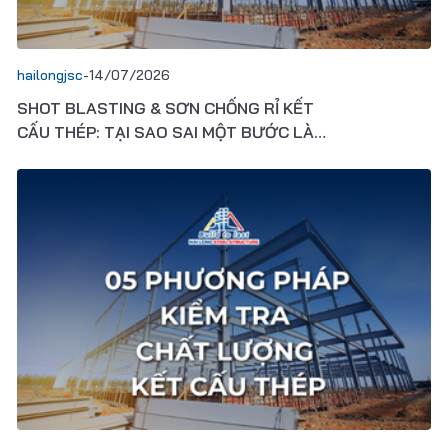
hailongjsc
-
14/07/2026
SHOT BLASTING & SƠN CHỐNG RỈ KẾT
CẤU THÉP: TẠI SAO SAI MỘT BƯỚC LÀ
HỎNG CẢ CÔNG TRÌNH?