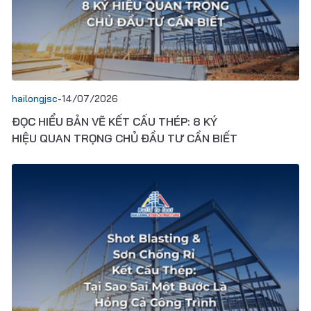
hailongjsc
-
14/07/2026
ĐỌC HIỂU BẢN VẼ KẾT CẤU THÉP: 8 KÝ
HIỆU QUAN TRỌNG CHỦ ĐẦU TƯ CẦN BIẾT