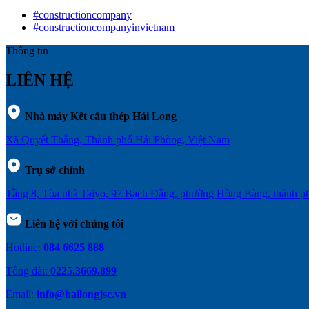
#constructioncompany
#constructioncompanyinvietnam
Thông tin
LIÊN HỆ
Nhà máy Kết cấu thép Hải Long
Xã Quyết Thắng, Thành phố Hải Phòng, Việt Nam
Trụ sở chính
Tầng 8, Tòa nhà Taiyo, 97 Bạch Đằng, phường Hồng Bàng, thành 
Liên hệ với chúng tôi
Hotline:
084 6625 888
Tổng đài:
0225.3669.899
Email:
info@hailongjsc.vn