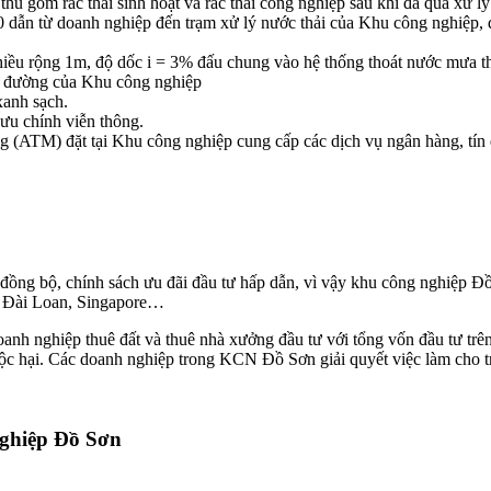
thu gom rác thải sinh hoạt và rác thải công nghiệp sau khi đã qua xử l
00 dẫn từ doanh nghiệp đến trạm xử lý nước thải của Khu công nghiệp, đ
hiều rộng 1m, độ dốc i = 3% đấu chung vào hệ thống thoát nước mưa t
ục đường của Khu công nghiệp
anh sạch.
Bưu chính viễn thông.
ng (ATM) đặt tại Khu công nghiệp cung cấp các dịch vụ ngân hàng, tín 
 tư đồng bộ, chính sách ưu đãi đầu tư hấp dẫn, vì vậy khu công nghiệp Đ
, Đài Loan, Singapore…
nh nghiệp thuê đất và thuê nhà xưởng đầu tư với tổng vốn đầu tư trê
độc hại. Các doanh nghiệp trong KCN Đồ Sơn giải quyết việc làm cho t
nghiệp Đồ Sơn