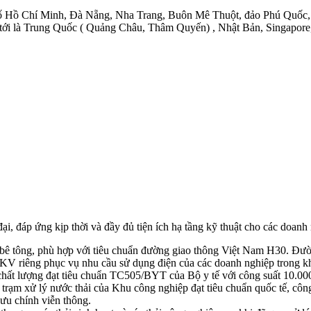
ành phố Hồ Chí Minh, Đà Nẵng, Nha Trang, Buôn Mê Thuột, đảo Phú 
 tới là Trung Quốc ( Quảng Châu, Thâm Quyến) , Nhật Bản, Singapor
, đáp ứng kịp thời và đầy đủ tiện ích hạ tầng kỹ thuật cho các doanh 
bê tông, phù hợp với tiêu chuẩn đường giao thông Việt Nam H30. Đườ
KV riêng phục vụ nhu cầu sử dụng điện của các doanh nghiệp trong k
ất lượng đạt tiêu chuẩn TC505/BYT của Bộ y tế với công suất 10.000
 trạm xử lý nước thải của Khu công nghiệp đạt tiêu chuẩn quốc tế, cô
Bưu chính viễn thông.