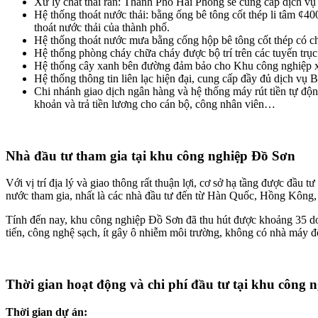
Xử lý chất thải rắn: Thành Phố Hải Phòng sẽ cung cấp dịch vụ 
Hệ thống thoát nước thải: bằng ống bê tông cốt thép li tâm ¢4
thoát nước thải của thành phố.
Hệ thống thoát nước mưa bằng cống hộp bê tông cốt thép có c
Hệ thống phòng cháy chữa cháy được bộ trí trên các tuyến tr
Hệ thống cây xanh bên đường đảm bảo cho Khu công nghiệp x
Hệ thống thông tin liên lạc hiện đại, cung cấp đầy đủ dịch vụ 
Chi nhánh giao dịch ngân hàng và hệ thống máy rút tiền tự độ
khoản và trả tiền lương cho cán bộ, công nhân viên…
Nhà đầu tư tham gia tại khu công nghiệp Đồ Sơn
Với vị trí địa lý và giao thông rất thuận lợi, cơ sở hạ tầng được đầu
nước tham gia, nhất là các nhà đầu tư đến từ Hàn Quốc, Hồng Kông
Tính đến nay, khu công nghiệp Đồ Sơn đã thu hút được khoảng 35 doa
tiến, công nghệ sạch, ít gây ô nhiễm môi trường, không có nhà máy 
Thời gian hoạt động và chi phí đầu tư tại khu công 
Thời gian dự án: