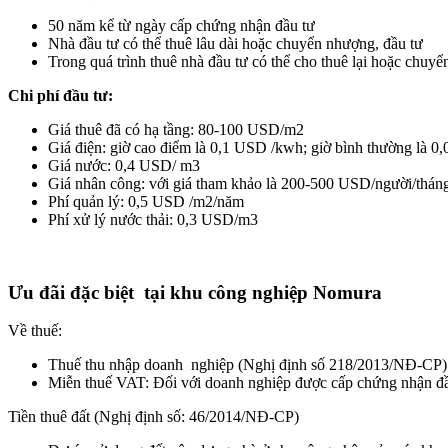
50 năm kể từ ngày cấp chứng nhận đầu tư
Nhà đầu tư có thể thuê lâu dài hoặc chuyển nhượng, đầu tư
Trong quá trình thuê nhà đầu tư có thể cho thuê lại hoặc chuyể
Chi phí đầu tư:
Giá thuê đã có hạ tầng: 80-100 USD/m2
Giá điện: giờ cao điểm là 0,1 USD /kwh; giờ bình thường là 
Giá nước: 0,4 USD/ m3
Giá nhân công: với giá tham khảo là 200-500 USD/người/tháng.
Phí quản lý: 0,5 USD /m2/năm
Phí xử lý nước thải: 0,3 USD/m3
Ưu đãi đặc biệt tại khu công nghiệp Nomura
Về thuế:
Thuế thu nhập doanh nghiệp (Nghị định số 218/2013/NĐ-CP): M
Miễn thuế VAT: Đối với doanh nghiệp được cấp chứng nhận đầu
Tiền thuê đất (Nghị định số: 46/2014/NĐ-CP)