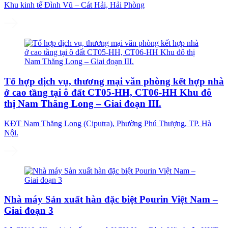
Khu kinh tế Đình Vũ – Cát Hải, Hải Phòng
Tổ hợp dịch vụ, thương mại văn phòng kết hợp nhà
ở cao tầng tại ô đất CT05-HH, CT06-HH Khu đô
thị Nam Thăng Long – Giai đoạn III.
KĐT Nam Thăng Long (Ciputra), Phường Phú Thượng, TP. Hà
Nội.
Nhà máy Sản xuất hàn đặc biệt Pourin Việt Nam –
Giai đoạn 3