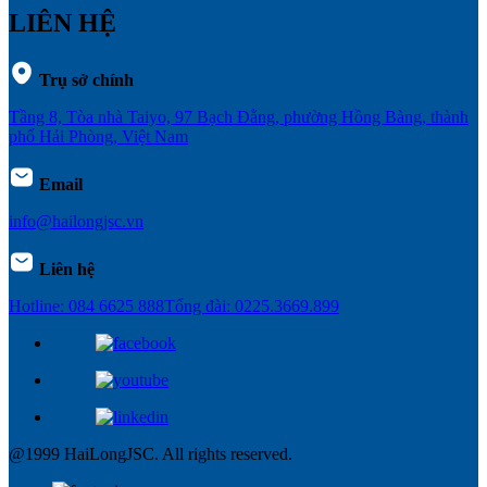
LIÊN HỆ
Trụ sở chính
Tầng 8, Tòa nhà Taiyo, 97 Bạch Đằng, phường Hồng Bàng, thành
phố Hải Phòng, Việt Nam
Email
info@hailongjsc.vn
Liên hệ
Hotline: 084 6625 888
Tổng đài: 0225.3669.899
@1999 HaiLongJSC. All rights reserved.