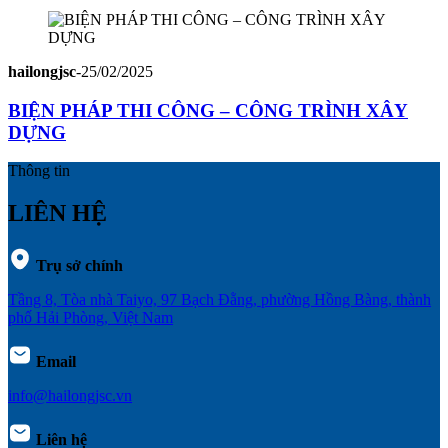
hailongjsc
-
25/02/2025
BIỆN PHÁP THI CÔNG – CÔNG TRÌNH XÂY
DỰNG
Thông tin
LIÊN HỆ
Trụ sở chính
Tầng 8, Tòa nhà Taiyo, 97 Bạch Đằng, phường Hồng Bàng, thành
phố Hải Phòng, Việt Nam
Email
info@hailongjsc.vn
Liên hệ