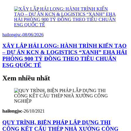
hailongjsc
-
08/06/2026
XÂY LẮP HẢI LONG: HÀNH TRÌNH KIẾN TẠO
– DỰ ÁN KCN & LOGISTICS “XANH” EHA HẢI
PHÒNG 900 TỶ ĐỒNG THEO TIÊU CHUẨN
ESG QUỐC TẾ
Xem nhiều nhất
hailongjsc
-
26/10/2021
QUY TRÌNH, BIỆN PHÁP LẮP DỰNG THI
CÔNG KẾT CẤU THÉP NHÀ XƯỞNG CÔNG