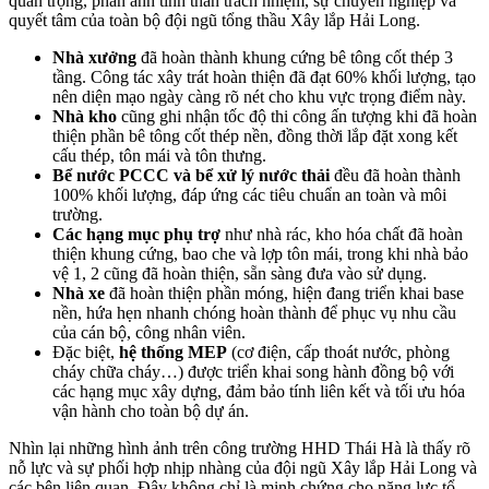
quan trọng, phản ánh tinh thần trách nhiệm, sự chuyên nghiệp và
quyết tâm của toàn bộ đội ngũ tổng thầu Xây lắp Hải Long.
Nhà xưởng
đã hoàn thành khung cứng bê tông cốt thép 3
tầng. Công tác xây trát hoàn thiện đã đạt 60% khối lượng, tạo
nên diện mạo ngày càng rõ nét cho khu vực trọng điểm này.
Nhà kho
cũng ghi nhận tốc độ thi công ấn tượng khi đã hoàn
thiện phần bê tông cốt thép nền, đồng thời lắp đặt xong kết
cấu thép, tôn mái và tôn thưng.
Bể nước PCCC và bể xử lý nước thải
đều đã hoàn thành
100% khối lượng, đáp ứng các tiêu chuẩn an toàn và môi
trường.
Các hạng mục phụ trợ
như nhà rác, kho hóa chất đã hoàn
thiện khung cứng, bao che và lợp tôn mái, trong khi nhà bảo
vệ 1, 2 cũng đã hoàn thiện, sẵn sàng đưa vào sử dụng.
Nhà xe
đã hoàn thiện phần móng, hiện đang triển khai base
nền, hứa hẹn nhanh chóng hoàn thành để phục vụ nhu cầu
của cán bộ, công nhân viên.
Đặc biệt,
hệ thống MEP
(cơ điện, cấp thoát nước, phòng
cháy chữa cháy…) được triển khai song hành đồng bộ với
các hạng mục xây dựng, đảm bảo tính liên kết và tối ưu hóa
vận hành cho toàn bộ dự án.
Nhìn lại những hình ảnh trên công trường HHD Thái Hà là thấy rõ
nỗ lực và sự phối hợp nhịp nhàng của đội ngũ Xây lắp Hải Long và
các bên liên quan. Đây không chỉ là minh chứng cho năng lực tổ