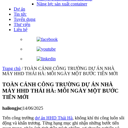
Năng lực sản xuất container
Dự án
Tin tức
Tuyển dụng
Thư viện
Liên hệ
Trang chủ
/
TOÀN CẢNH CÔNG TRƯỜNG DỰ ÁN NHÀ
MÁY HHD THÁI HÀ: MỖI NGÀY MỘT BƯỚC TIẾN MỚI
TOÀN CẢNH CÔNG TRƯỜNG DỰ ÁN NHÀ
MÁY HHD THÁI HÀ: MỖI NGÀY MỘT BƯỚC
TIẾN MỚI
hailongjsc
|
14/06/2025
Trên công trường
dự án HHD Thái Hà
, không khí thi công luôn sôi
động và khẩn trương. Từng hạng mục ghi nhận những bước tiến