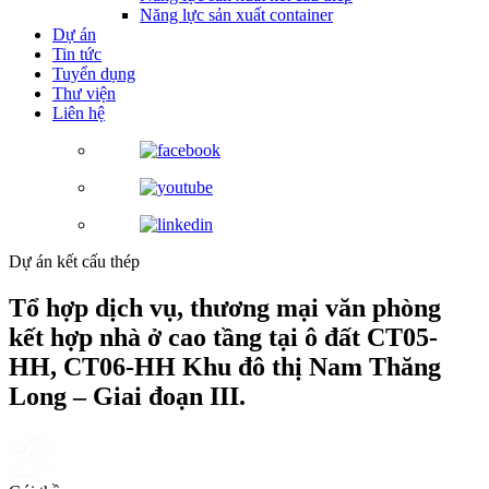
Năng lực sản xuất container
Dự án
Tin tức
Tuyển dụng
Thư viện
Liên hệ
Dự án kết cấu thép
Tổ hợp dịch vụ, thương mại văn phòng
kết hợp nhà ở cao tầng tại ô đất CT05-
HH, CT06-HH Khu đô thị Nam Thăng
Long – Giai đoạn III.