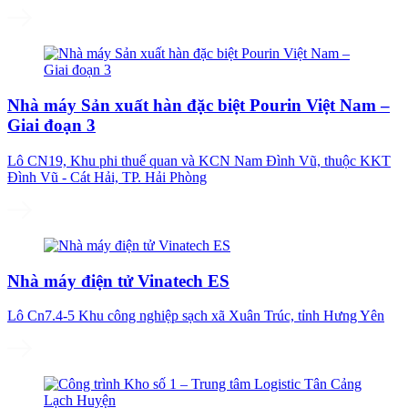
Nhà máy Sản xuất hàn đặc biệt Pourin Việt Nam –
Giai đoạn 3
Lô CN19, Khu phi thuế quan và KCN Nam Đình Vũ, thuộc KKT
Đình Vũ - Cát Hải, TP. Hải Phòng
Nhà máy điện tử Vinatech ES
Lô Cn7.4-5 Khu công nghiệp sạch xã Xuân Trúc, tỉnh Hưng Yên