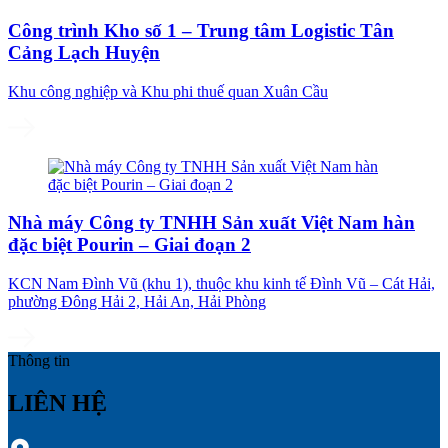
Công trình Kho số 1 – Trung tâm Logistic Tân
Cảng Lạch Huyện
Khu công nghiệp và Khu phi thuế quan Xuân Cầu
Nhà máy Công ty TNHH Sản xuất Việt Nam hàn
đặc biệt Pourin – Giai đoạn 2
KCN Nam Đình Vũ (khu 1), thuộc khu kinh tế Đình Vũ – Cát Hải,
phường Đông Hải 2, Hải An, Hải Phòng
Thông tin
LIÊN HỆ