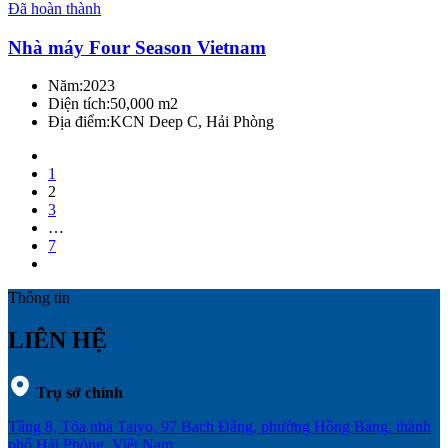
Đã hoàn thành
Nhà máy Four Season Vietnam
Năm:
2023
Diện tích:
50,000 m2
Địa điểm:
KCN Deep C, Hải Phòng
1
2
3
…
7
Thông tin
LIÊN HỆ
Trụ sở chính
Tầng 8, Tòa nhà Taiyo, 97 Bạch Đằng, phường Hồng Bàng, thành
phố Hải Phòng, Việt Nam