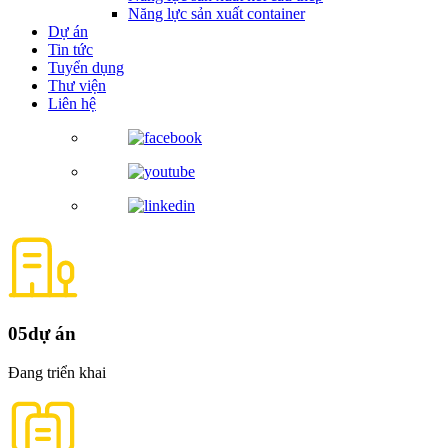
Năng lực sản xuất container
Dự án
Tin tức
Tuyển dụng
Thư viện
Liên hệ
05
dự án
Đang triển khai