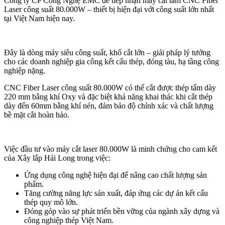
Công ty CP Công Nghệ EMC để tiếp nhận máy cắt tấm CNC Fiber
Laser công suất 80.000W – thiết bị hiện đại với công suất lớn nhất
tại Việt Nam hiện nay.
Đây là dòng máy siêu công suất, khổ cắt lớn – giải pháp lý tưởng
cho các doanh nghiệp gia công kết cấu thép, đóng tàu, hạ tầng công
nghiệp nặng.
CNC Fiber Laser công suất 80.000W có thể cắt được thép tấm dày
220 mm bằng khí Oxy và đặc biệt khả năng khai thác khi cắt thép
dày đến 60mm bằng khí nén, đảm bảo độ chính xác và chất lượng
bề mặt cắt hoàn hảo.
Việc đầu tư vào máy cắt laser 80.000W là minh chứng cho cam kết
của Xây lắp Hải Long trong việc:
Ứng dụng công nghệ hiện đại để nâng cao chất lượng sản
phẩm.
Tăng cường năng lực sản xuất, đáp ứng các dự án kết cấu
thép quy mô lớn.
Đóng góp vào sự phát triển bền vững của ngành xây dựng và
công nghiệp thép Việt Nam.