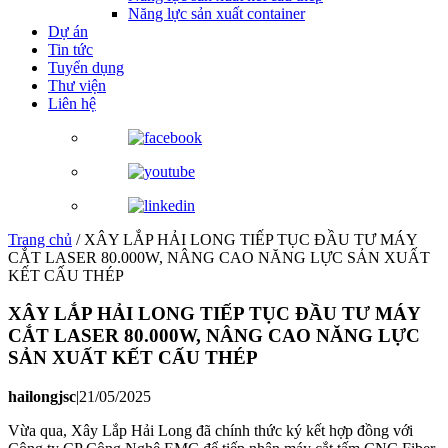
Năng lực sản xuất container
Dự án
Tin tức
Tuyển dụng
Thư viện
Liên hệ
Trang chủ
/
XÂY LẮP HẢI LONG TIẾP TỤC ĐẦU TƯ MÁY
CẮT LASER 80.000W, NÂNG CAO NĂNG LỰC SẢN XUẤT
KẾT CẤU THÉP
XÂY LẮP HẢI LONG TIẾP TỤC ĐẦU TƯ MÁY
CẮT LASER 80.000W, NÂNG CAO NĂNG LỰC
SẢN XUẤT KẾT CẤU THÉP
hailongjsc
|
21/05/2025
Vừa qua, Xây Lắp Hải Long đã chính thức ký kết hợp đồng với