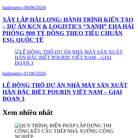
hailongjsc
-
08/06/2026
XÂY LẮP HẢI LONG: HÀNH TRÌNH KIẾN TẠO
– DỰ ÁN KCN & LOGISTICS “XANH” EHA HẢI
PHÒNG 900 TỶ ĐỒNG THEO TIÊU CHUẨN
ESG QUỐC TẾ
hailongjsc
-
01/06/2026
LỄ ĐỘNG THỔ DỰ ÁN NHÀ MÁY SẢN XUẤT
HÀN ĐẶC BIỆT POURIN VIỆT NAM – GIAI
ĐOẠN 3
Xem nhiều nhất