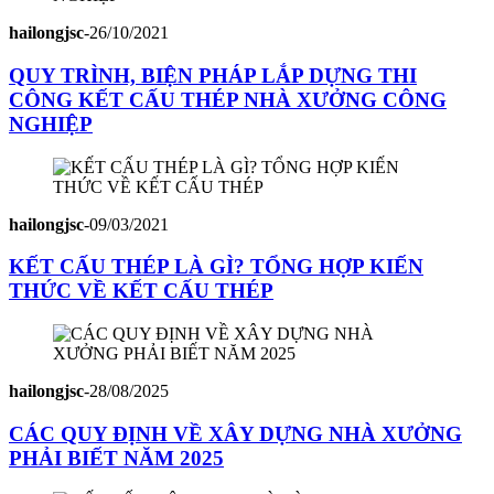
hailongjsc
-
26/10/2021
QUY TRÌNH, BIỆN PHÁP LẮP DỰNG THI
CÔNG KẾT CẤU THÉP NHÀ XƯỞNG CÔNG
NGHIỆP
hailongjsc
-
09/03/2021
KẾT CẤU THÉP LÀ GÌ? TỔNG HỢP KIẾN
THỨC VỀ KẾT CẤU THÉP
hailongjsc
-
28/08/2025
CÁC QUY ĐỊNH VỀ XÂY DỰNG NHÀ XƯỞNG
PHẢI BIẾT NĂM 2025