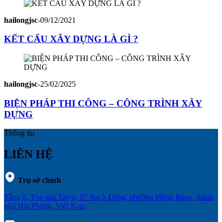
hailongjsc
-
09/12/2021
KẾT CẤU XÂY DỰNG LÀ GÌ ?
hailongjsc
-
25/02/2025
BIỆN PHÁP THI CÔNG – CÔNG TRÌNH XÂY
DỰNG
Thông tin
LIÊN HỆ
Trụ sở chính
Tầng 8, Tòa nhà Taiyo, 97 Bạch Đằng, phường Hồng Bàng, thành
phố Hải Phòng, Việt Nam