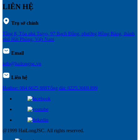
LIÊN HỆ
Trụ sở chính
Tầng 8, Tòa nhà Taiyo, 97 Bạch Đằng, phường Hồng Bàng, thành
phố Hải Phòng, Việt Nam
Email
info@hailongjsc.vn
Liên hệ
Hotline: 084 6625 888
Tổng đài: 0225.3669.899
@1999 HaiLongJSC. All rights reserved.