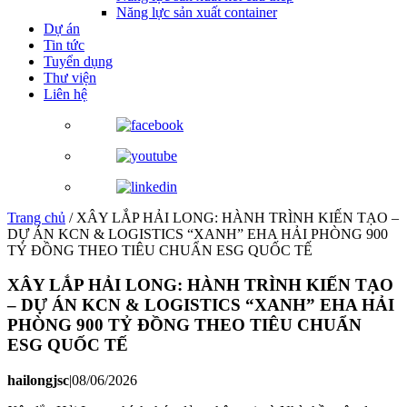
Năng lực sản xuất container
Dự án
Tin tức
Tuyển dụng
Thư viện
Liên hệ
Trang chủ
/
XÂY LẮP HẢI LONG: HÀNH TRÌNH KIẾN TẠO –
DỰ ÁN KCN & LOGISTICS “XANH” EHA HẢI PHÒNG 900
TỶ ĐỒNG THEO TIÊU CHUẨN ESG QUỐC TẾ
XÂY LẮP HẢI LONG: HÀNH TRÌNH KIẾN TẠO
– DỰ ÁN KCN & LOGISTICS “XANH” EHA HẢI
PHÒNG 900 TỶ ĐỒNG THEO TIÊU CHUẨN
ESG QUỐC TẾ
hailongjsc
|
08/06/2026