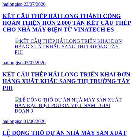
hailongjsc
-
23/07/2026
KẾT CẤU THÉP HẢI LONG THÀNH CÔNG
HOÀN THIỆN HƠN 2.000 TẤN KẾT CẤU THÉP
CHO NHÀ MÁY ĐIỆN TỬ VINATECH ES
hailongjsc
-
03/07/2026
KẾT CẤU THÉP HẢI LONG TRIỂN KHAI ĐƠN
HÀNG XUẤT KHẨU SANG THỊ TRƯỜNG TÂY
PHI
hailongjsc
-
01/06/2026
LỄ ĐỘNG THỔ DỰ ÁN NHÀ MÁY SẢN XUẤT