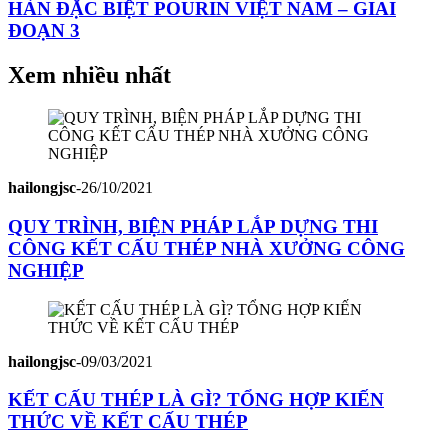
HÀN ĐẶC BIỆT POURIN VIỆT NAM – GIAI
ĐOẠN 3
Xem nhiều nhất
hailongjsc
-
26/10/2021
QUY TRÌNH, BIỆN PHÁP LẮP DỰNG THI
CÔNG KẾT CẤU THÉP NHÀ XƯỞNG CÔNG
NGHIỆP
hailongjsc
-
09/03/2021
KẾT CẤU THÉP LÀ GÌ? TỔNG HỢP KIẾN
THỨC VỀ KẾT CẤU THÉP