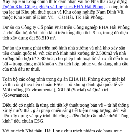
Xây lắp Hải Long chính thức đảm nhận vai trò Nhà thầu xây dựng
Dự án Khu Công nghiệp và Logistics EHA Hải Phòng
– công trình
tọa lạc tại Khu phi thuế quan và Khu công nghiệp Nam Đình Vũ,
thuộc Khu kinh tế Đình Vũ – Cát Hải, TP. Hải Phòng.
Dự án do Công ty Cổ phần Phát triển Công nghiệp EHA Hải Phòng
là chủ đầu tư, được triển khai trên tổng diện tích 9 ha, trong đó diện
tích xây dựng đạt 58.510 m².
Dự án tập trung phát triển mô hình nhà xưởng và nhà kho xây sẵn
tiêu chuẩn quốc tế, với các mô hình nhà xưởng từ 2.500m2 và nhà
xưởng hỗn hợp từ 3.300m2, cho phép linh hoạt từ sản xuất đến kho
bãi – trong cùng một khuôn viên tích hợp, phục vụ đa dạng nhu cầu
của nhà đầu tư thuê.
Toàn bộ các công trình trong dự án EHA Hải Phòng được thiết kế
và thi công theo tiêu chuẩn ESG – bộ khung đánh giá quốc tế về
Môi trường (Environmental), Xã hội (Social) và Quản trị
(Governance).
Điều đó có nghĩa là từng chi tiết kỹ thuật trong bản vẽ – từ hệ thống
xử lý nước thải, giải pháp chiếu sáng tiết kiệm năng lượng, đến vật
liệu xây dựng và quy trình thi công – đều được cân nhắc dưới “lăng
kính” tiêu chuẩn ESG.
Với tư cách Nhà thầu, Hải Long chịu trách nhiệm các hạng mục