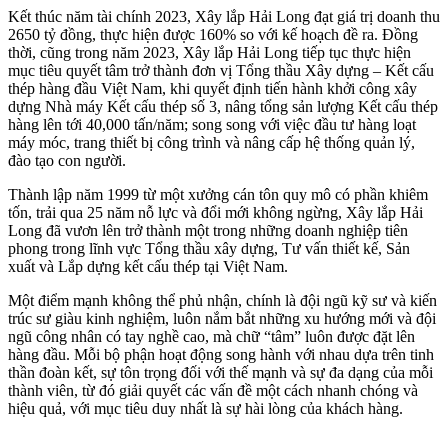
Kết thúc năm tài chính 2023, Xây lắp Hải Long đạt giá trị doanh thu
2650 tỷ đồng, thực hiện được 160% so với kế hoạch đề ra. Đồng
thời, cũng trong năm 2023, Xây lắp Hải Long tiếp tục thực hiện
mục tiêu quyết tâm trở thành đơn vị Tổng thầu Xây dựng – Kết cấu
thép hàng đầu Việt Nam, khi quyết định tiến hành khởi công xây
dựng Nhà máy Kết cấu thép số 3, nâng tổng sản lượng Kết cấu thép
hàng lên tới 40,000 tấn/năm; song song với việc đầu tư hàng loạt
máy móc, trang thiết bị công trình và nâng cấp ​hệ thống quản lý,
đào tạo con người.
Thành lập năm 1999 từ một xưởng cán tôn quy mô có phần khiêm
tốn, trải qua 25 năm nỗ lực và đổi mới không ngừng, Xây lắp Hải
Long đã vươn lên trở thành một trong những doanh nghiệp tiên
phong trong lĩnh vực Tổng thầu xây dựng, Tư vấn thiết kế, Sản
xuất và Lắp dựng kết cấu thép tại Việt Nam.
Một điểm mạnh không thể phủ nhận, chính là đội ngũ kỹ sư và kiến
trúc sư giàu kinh nghiệm, luôn nắm bắt những xu hướng mới và đội
ngũ công nhân có tay nghề cao, mà chữ “tâm” luôn được đặt lên
hàng đầu. Mỗi bộ phận hoạt động song hành với nhau dựa trên tinh
thần đoàn kết, sự tôn trọng đối với thế mạnh và sự đa dạng của mỗi
thành viên, từ đó giải quyết các vấn đề một cách nhanh chóng và
hiệu quả, với mục tiêu duy nhất là sự hài lòng của khách hàng.