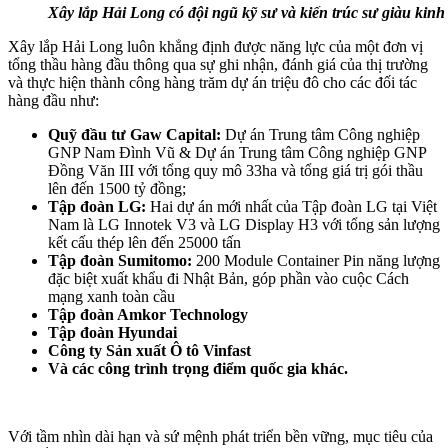
Xây lắp Hải Long có đội ngũ kỹ sư và kiến trúc sư giàu kin
Xây lắp Hải Long luôn khẳng định được năng lực của một đơn vị
tổng thầu hàng đầu thông qua sự ghi nhận, đánh giá của thị trường
và thực hiện thành công hàng trăm dự án triệu đô cho các đối tác
hàng đầu như:
Quỹ đầu tư Gaw Capital:
Dự án Trung tâm Công nghiệp
GNP Nam Đình Vũ & Dự án Trung tâm Công nghiệp GNP
Đồng Văn III với tổng quy mô 33ha và tổng giá trị gói thầu
lên đến 1500 tỷ đồng;
Tập đoàn LG:
Hai dự án mới nhất của Tập đoàn LG tại Việt
Nam là LG Innotek V3 và LG Display H3 với tổng sản lượng
kết cấu thép lên đến 25000 tấn
Tập đoàn Sumitomo:
200 Module Container Pin năng lượng
đặc biệt xuất khẩu đi Nhật Bản, góp phần vào cuộc Cách
mạng xanh​​ toàn cầu
Tập đoàn Amkor Technology
Tập đoàn Hyundai
Công ty Sản xuất Ô tô Vinfast
Và các công trình trọng điểm quốc gia khác.
Với tầm nhìn dài hạn và sứ mệnh phát triển bền vững, mục tiêu của