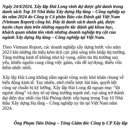
Ngày 24/4/2024, Xây lắp Hải Long vinh dự được ghi danh trong
danh sách Top 10 Nhà thầu Xây dựng Hạ tầng – Công nghiệp uy
tín năm 2024 do Công ty Cổ phần Báo cáo Đánh giá Việt Nam
(Vietnam Report) công bố.
Đây là danh sách danh giá, được
tuyển chọn dựa trên những nguyên tắc đánh giá khoa học,
khách quan nhằm tôn vinh những doanh nghiệp trụ cột của
ngành Xây dựng Hạ tầng – Công nghiệp tại Việt Nam.
Theo Vietnam Report, các doanh nghiệp xây dựng bước vào năm
2023 khi những tín hiệu kém tích cực phủ sóng trên khắp thị trường.
Tăng trưởng kinh tế không như kỳ vọng, niềm tin thị trường suy
yếu, khiến nguồn cung công việc giảm, vấn đề nợ đọng, thiếu vốn
thêm nhức nhối.
Xây lắp Hải Long không nằm ngoài vòng xoáy khó khăn chung về
biến động kinh tế. Tuy nhiên, nhờ chiến lược bài bản, quyết liệt
cùng sự chuẩn bị kỹ lưỡng, Xây lắp Hải Long đã ngoạn mục “lội
ngược dòng” và duy trì sự tăng trưởng mạnh mẽ, vụt sáng trở thành
đại diện duy nhất của Hải Phòng được xếp hạng trong Top 10 Nhà
thầu Xây dựng Hạ tầng – Công nghiệp uy tín tại Việt Nam năm
2024.
Ông Phạm Tiến Dũng – Tổng Giám đốc Công ty CP Xây lắp