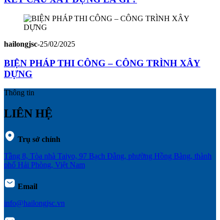
hailongjsc
-
25/02/2025
BIỆN PHÁP THI CÔNG – CÔNG TRÌNH XÂY
DỰNG
Thông tin
LIÊN HỆ
Trụ sở chính
Tầng 8, Tòa nhà Taiyo, 97 Bạch Đằng, phường Hồng Bàng, thành
phố Hải Phòng, Việt Nam
Email
info@hailongjsc.vn