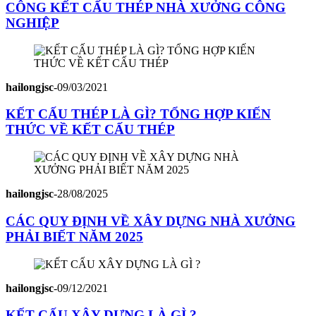
CÔNG KẾT CẤU THÉP NHÀ XƯỞNG CÔNG
NGHIỆP
hailongjsc
-
09/03/2021
KẾT CẤU THÉP LÀ GÌ? TỔNG HỢP KIẾN
THỨC VỀ KẾT CẤU THÉP
hailongjsc
-
28/08/2025
CÁC QUY ĐỊNH VỀ XÂY DỰNG NHÀ XƯỞNG
PHẢI BIẾT NĂM 2025
hailongjsc
-
09/12/2021
KẾT CẤU XÂY DỰNG LÀ GÌ ?