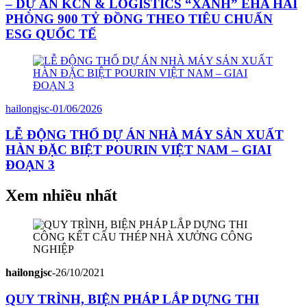
– DỰ ÁN KCN & LOGISTICS “XANH” EHA HẢI
PHÒNG 900 TỶ ĐỒNG THEO TIÊU CHUẨN
ESG QUỐC TẾ
hailongjsc
-
01/06/2026
LỄ ĐỘNG THỔ DỰ ÁN NHÀ MÁY SẢN XUẤT
HÀN ĐẶC BIỆT POURIN VIỆT NAM – GIAI
ĐOẠN 3
Xem nhiều nhất
hailongjsc
-
26/10/2021
QUY TRÌNH, BIỆN PHÁP LẮP DỰNG THI