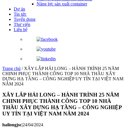
Năng lực sản xuất container
Dự án
Tin tức
Tuyển dụng
Thư viện
Liên hệ
Trang chủ
/
XÂY LẮP HẢI LONG – HÀNH TRÌNH 25 NĂM
CHINH PHỤC THÀNH CÔNG TOP 10 NHÀ THẦU XÂY
DỰNG HẠ TẦNG – CÔNG NGHIỆP UY TÍN TẠI VIỆT NAM
NĂM 2024
XÂY LẮP HẢI LONG – HÀNH TRÌNH 25 NĂM
CHINH PHỤC THÀNH CÔNG TOP 10 NHÀ
THẦU XÂY DỰNG HẠ TẦNG – CÔNG NGHIỆP
UY TÍN TẠI VIỆT NAM NĂM 2024
hailongjsc
|
24/04/2024