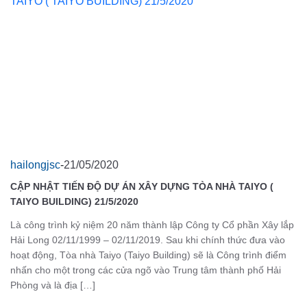
hailongjsc
-
21/05/2020
CẬP NHẬT TIẾN ĐỘ DỰ ÁN XÂY DỰNG TÒA NHÀ TAIYO (
TAIYO BUILDING) 21/5/2020
Là công trình kỷ niệm 20 năm thành lập Công ty Cổ phần Xây lắp
Hải Long 02/11/1999 – 02/11/2019. Sau khi chính thức đưa vào
NĂNG LỰC SẢN XUẤT KẾT CẤU THÉP
DỊCH VỤ TƯ VẤN ĐẦU TƯ
hoạt động, Tòa nhà Taiyo (Taiyo Building) sẽ là Công trình điểm
nhấn cho một trong các cửa ngõ vào Trung tâm thành phố Hải
 VỤ TƯ VẤN HOÀN THIỆN PHÁP LÝ DỰ ÁN XÂY
NĂNG LỰC SẢN XUẤT CONTAINER
Phòng và là địa […]
DỰNG