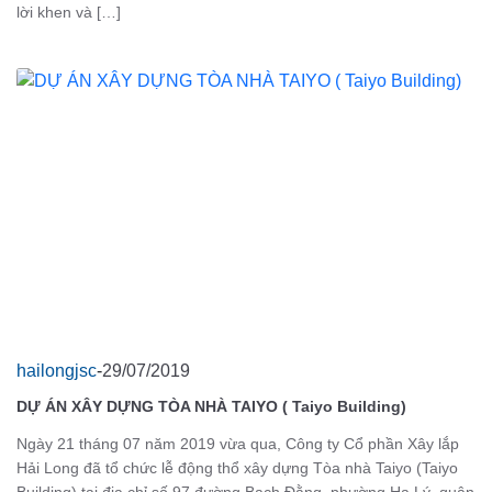
lời khen và […]
hailongjsc
-
29/07/2019
DỰ ÁN XÂY DỰNG TÒA NHÀ TAIYO ( Taiyo Building)
Ngày 21 tháng 07 năm 2019 vừa qua, Công ty Cổ phần Xây lắp
Hải Long đã tổ chức lễ động thổ xây dựng Tòa nhà Taiyo (Taiyo
Building) tại địa chỉ số 97 đường Bạch Đằng, phường Hạ Lý, quận