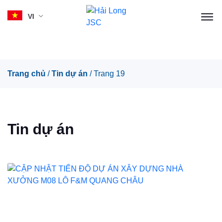
VI
Skip
Trang chủ
/
Tin dự án
/
Trang 19
to
content
Tin dự án