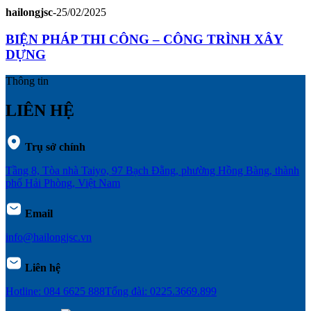
hailongjsc
-
25/02/2025
BIỆN PHÁP THI CÔNG – CÔNG TRÌNH XÂY
DỰNG
Thông tin
LIÊN HỆ
Trụ sở chính
Tầng 8, Tòa nhà Taiyo, 97 Bạch Đằng, phường Hồng Bàng, thành
phố Hải Phòng, Việt Nam
Email
info@hailongjsc.vn
Liên hệ
Hotline: 084 6625 888
Tổng đài: 0225.3669.899