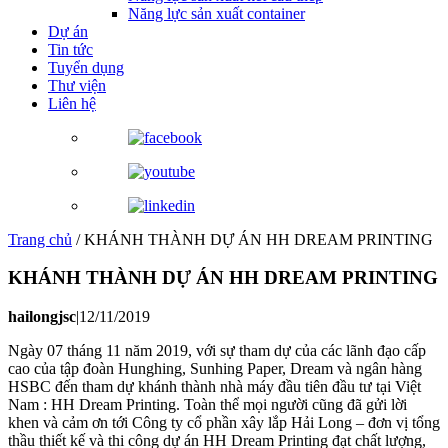
Năng lực sản xuất container
Dự án
Tin tức
Tuyển dụng
Thư viện
Liên hệ
Trang chủ
/
KHÁNH THÀNH DỰ ÁN HH DREAM PRINTING
KHÁNH THÀNH DỰ ÁN HH DREAM PRINTING
hailongjsc
|
12/11/2019
Ngày 07 tháng 11 năm 2019, với sự tham dự của các lãnh đạo cấp
cao của tập đoàn Hunghing, Sunhing Paper, Dream và ngân hàng
HSBC đến tham dự khánh thành nhà máy đầu tiên đầu tư tại Việt
Nam : HH Dream Printing. Toàn thể mọi người cũng đã gửi lời
khen và cảm ơn tới Công ty cổ phần xây lắp Hải Long – đơn vị tổng
thầu thiết kế và thi công dự án HH Dream Printing đạt chất lượng,