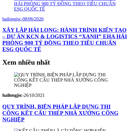
hailongjsc
-
08/06/2026
XÂY LẮP HẢI LONG: HÀNH TRÌNH KIẾN TẠO
– DỰ ÁN KCN & LOGISTICS “XANH” EHA HẢI
PHÒNG 900 TỶ ĐỒNG THEO TIÊU CHUẨN
ESG QUỐC TẾ
Xem nhiều nhất
hailongjsc
-
26/10/2021
QUY TRÌNH, BIỆN PHÁP LẮP DỰNG THI
CÔNG KẾT CẤU THÉP NHÀ XƯỞNG CÔNG
NGHIỆP