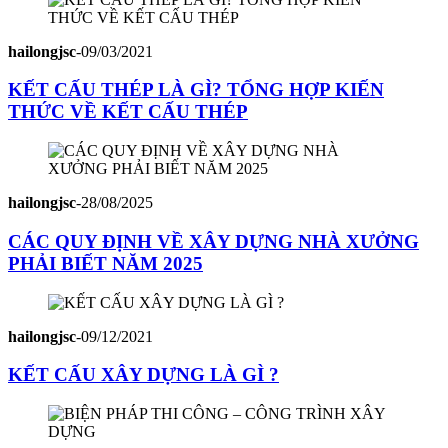
hailongjsc
-
09/03/2021
KẾT CẤU THÉP LÀ GÌ? TỔNG HỢP KIẾN
THỨC VỀ KẾT CẤU THÉP
hailongjsc
-
28/08/2025
CÁC QUY ĐỊNH VỀ XÂY DỰNG NHÀ XƯỞNG
PHẢI BIẾT NĂM 2025
hailongjsc
-
09/12/2021
KẾT CẤU XÂY DỰNG LÀ GÌ ?