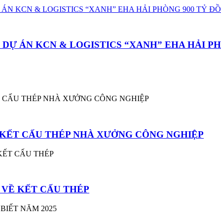
– DỰ ÁN KCN & LOGISTICS “XANH” EHA HẢI P
G KẾT CẤU THÉP NHÀ XƯỞNG CÔNG NGHIỆP
 VỀ KẾT CẤU THÉP