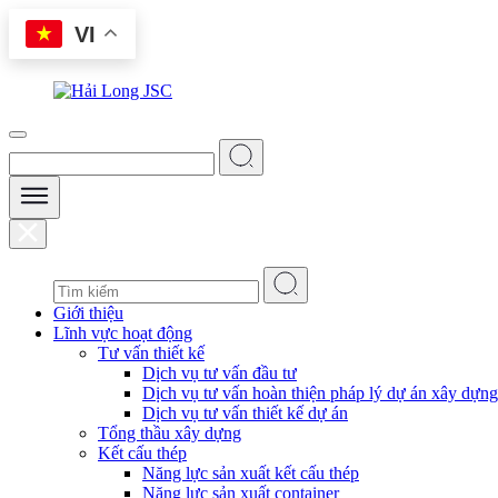
Skip
VI
to
content
Giới thiệu
Lĩnh vực hoạt động
Tư vấn thiết kế
Dịch vụ tư vấn đầu tư
Dịch vụ tư vấn hoàn thiện pháp lý dự án xây dựng
Dịch vụ tư vấn thiết kế dự án
Tổng thầu xây dựng
Kết cấu thép
Năng lực sản xuất kết cấu thép
Năng lực sản xuất container