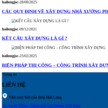
hailongjsc
-
28/08/2025
CÁC QUY ĐỊNH VỀ XÂY DỰNG NHÀ XƯỞNG PHẢ
hailongjsc
-
09/12/2021
KẾT CẤU XÂY DỰNG LÀ GÌ ?
hailongjsc
-
25/02/2025
BIỆN PHÁP THI CÔNG – CÔNG TRÌNH XÂY DỰ
Thông tin
LIÊN HỆ
Nhà máy Kết cấu thép Hải Long
Xã Quyết Thắng, Thành phố Hải Phòng, Việt Nam