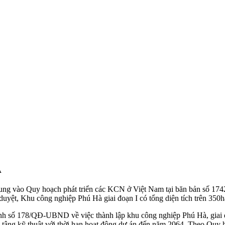
À
ung vào Quy hoạch phát triển các KCN ở Việt Nam tại băn bản số 
uyệt, Khu công nghiệp Phú Hà giai đoạn I có tổng diện tích trên 350
nh số 178/QĐ-UBND về việc thành lập khu công nghiệp Phú Hà, giai
 tâng kỹ thuật với thời hạn hoạt động dự án đến năm 2064. Theo Quy 