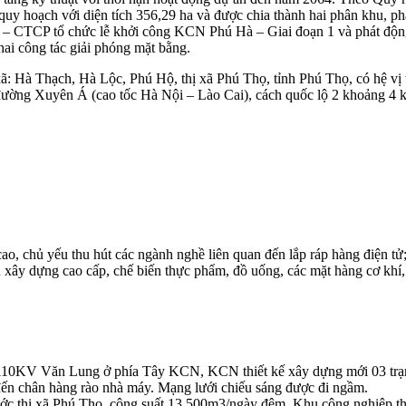
oạch với diện tích 356,29 ha và được chia thành hai phân khu, phâ
ra – CTCP tổ chức lễ khởi công KCN Phú Hà – Giai đoạn 1 và phát độn
hai công tác giải phóng mặt bằng.
: Hà Thạch, Hà Lộc, Phú Hộ, thị xã Phú Thọ, tỉnh Phú Thọ, có hệ vị t
n đường Xuyên Á (cao tốc Hà Nội – Lào Cai), cách quốc lộ 2 khoảng 4
, chủ yếu thu hút các ngành nghề liên quan đến lắp ráp hàng điện tử;
iệu xây dựng cao cấp, chế biến thực phẩm, đồ uống, các mặt hàng cơ k
110KV Văn Lung ở phía Tây KCN, KCN thiết kế xây dựng mới 03 trạm
ến chân hàng rào nhà máy. Mạng lưới chiếu sáng được đi ngầm.
c thị xã Phú Thọ, công suất 13.500m3/ngày đêm. Khu công nghiệp thi