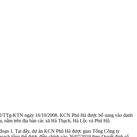
1742/TTg-KTN ngày 16/10/2008. KCN Phú Hà được bổ sung vào danh
ha, nằm trên địa bàn các xã Hà Thạch, Hà Lộc và Phú Hộ.
 đoạn 1. Tại đây, dự án KCN Phú Hà được giao Tổng Công ty
hoạch tổng thể được điều chỉnh vào 26/07/2019 theo Quyết định số