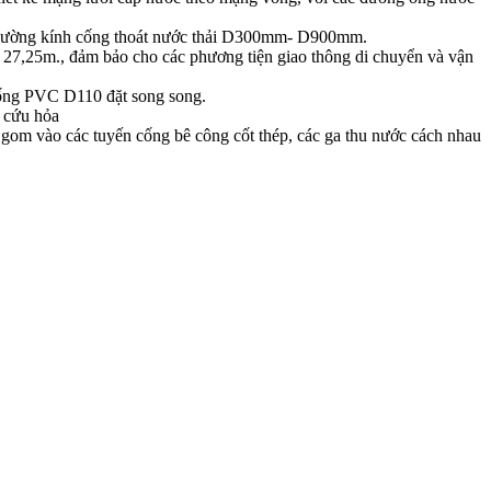
. Đường kính cống thoát nước thải D300mm- D900mm.
 27,25m., đảm bảo cho các phương tiện giao thông di chuyển và vận
c ống PVC D110 đặt song song.
ụ cứu hỏa
u gom vào các tuyến cống bê công cốt thép, các ga thu nước cách nhau