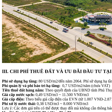
III. CHI PHÍ THUÊ ĐẤT VÀ ƯU ĐÃI ĐẦU TƯ TẠ
Phí sử dụng hạ tầng:
80 USD/m2/đến năm 2064. Phí sử dụng hạ tầng c
Phí quản lý và phí bảo trì hạ tầng:
0,7 USD/m2/năm (chưa VAT)
Tiền thuê đất hàng năm:
Theo quyết định của UBND tỉnh Phú Thọ
Giá cấp nước sạch:
0,49 USD/m3 ~ 11.500 VNĐ/m3
Giá cấp điện:
Theo biểu giá cấp điện của EVN (từ 1.007 VNĐ-2.
Phí xử lý nước thải:
0,38 USD/m3 ~ 8.000 VNĐ/m3
Lưu ý: Các đơn giá trên có thể được thay đổi mà không cần thông bá