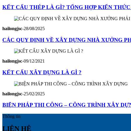
KẾT CẤU THÉP LÀ GÌ? TỔNG HỢP KIẾN THỨC
hailongjsc
-
28/08/2025
CÁC QUY ĐỊNH VỀ XÂY DỰNG NHÀ XƯỞNG PHẢ
hailongjsc
-
09/12/2021
KẾT CẤU XÂY DỰNG LÀ GÌ ?
hailongjsc
-
25/02/2025
BIỆN PHÁP THI CÔNG – CÔNG TRÌNH XÂY DỰ
Thông tin
LIÊN HỆ