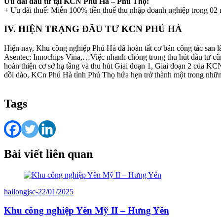
Ưu đãi đầu tư tại KCN Phú Hà – Phú Thọ:
+ Ưu đãi thuế: Miễn 100% tiền thuế thu nhập doanh nghiệp trong 02 
IV. HIỆN TRẠNG ĐẦU TƯ KCN PHÚ HÀ
Hiện nay, Khu công nghiệp Phú Hà đã hoàn tất cơ bản công tác san l
Asentec; Innochips Vina,…Việc nhanh chóng trong thu hút đầu tư cũn
hoàn thiện cơ sở hạ tầng và thu hút Giai đoạn 1, Giai đoạn 2 của KCN
dồi dào, KCn Phú Hà tỉnh Phú Thọ hứa hẹn trở thành một trong nhữn
Tags
Bài viết liên quan
hailongjsc
-
22/01/2025
Khu công nghiệp Yên Mỹ II – Hưng Yên