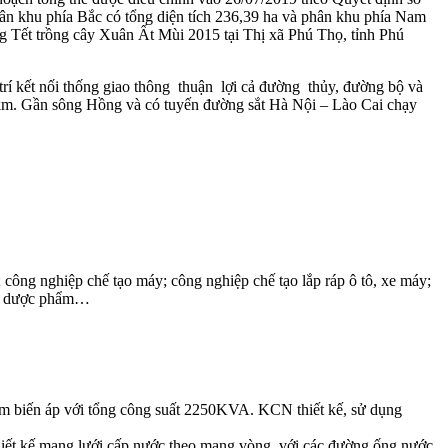
n khu phía Bắc có tổng diện tích 236,39 ha và phân khu phía Nam
g Tết trồng cây Xuân Ất Mùi 2015 tại Thị xã Phú Thọ, tỉnh Phú
rí kết nối thống giao thông thuận lợi cả đường thủy, đường bộ và
 km. Gần sông Hồng và có tuyến đường sắt Hà Nội – Lào Cai chạy
 công nghiệp chế tạo máy; công nghiệp chế tạo lắp ráp ô tô, xe máy;
hí, dược phẩm…
 biến áp với tổng công suất 2250KVA. KCN thiết kế, sử dụng
ết kế mạng lưới cấp nước theo mạng vòng, với các đường ống nước