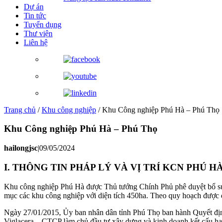
Dự án
Tin tức
Tuyển dụng
Thư viện
Liên hệ
Trang chủ
/
Khu công nghiệp
/
Khu Công nghiệp Phú Hà – Phú Thọ
Khu Công nghiệp Phú Hà – Phú Thọ
hailongjsc
|
09/05/2024
I. THÔNG TIN PHÁP LÝ VÀ VỊ TRÍ KCN PHÚ H
Khu công nghiệp Phú Hà được Thủ tướng Chính Phủ phê duyệt bổ s
mục các khu công nghiệp với diện tích 450ha. Theo quy hoạch được d
Ngày 27/01/2015, Ủy ban nhân dân tỉnh Phú Thọ ban hành Quyết đị
Viglacera – CTCP làm chủ đầu tư xây dựng và kinh doanh kết cấu hạ