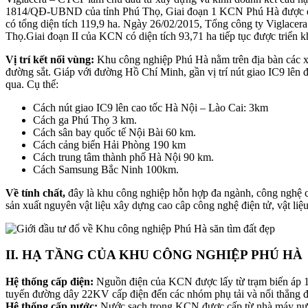
1814/QĐ-UBND của tỉnh Phú Thọ, Giai đoạn 1 KCN Phú Hà được quy h
có tổng diện tích 119,9 ha. Ngày 26/02/2015, Tổng công ty Viglace
Thọ.Giai đoạn II của KCN có diện tích 93,71 ha tiếp tục được triển k
Vị trí kết nối vùng:
Khu công nghiệp Phú Hà nằm trên địa bàn các xã
đường sắt. Giáp với đường Hồ Chí Minh, gần vị trí nút giao IC9 lê
qua. Cụ thể:
Cách nút giao IC9 lên cao tốc Hà Nội – Lào Cai: 3km
Cách ga Phú Thọ 3 km.
Cách sân bay quốc tế Nội Bài 60 km.
Cách cảng biển Hải Phòng 190 km
Cách trung tâm thành phố Hà Nội 90 km.
Cách Samsung Bắc Ninh 100km.
Về tính chất,
đây là khu công nghiệp hỗn hợp đa ngành, công nghệ cao
sản xuất nguyên vật liệu xây dựng cao câp công nghệ điện tử, vật l
II. HẠ TẦNG CỦA KHU CÔNG NGHIỆP PHÚ HÀ
Hệ thống cấp điện:
Nguồn điện của KCN được lấy từ trạm biến áp 
tuyến đường dây 22KV cấp điện đến các nhóm phụ tải và nối thẳng đ
Hệ thống cấp nước:
Nước sạch trong KCN được cấp từ nhà máy nướ