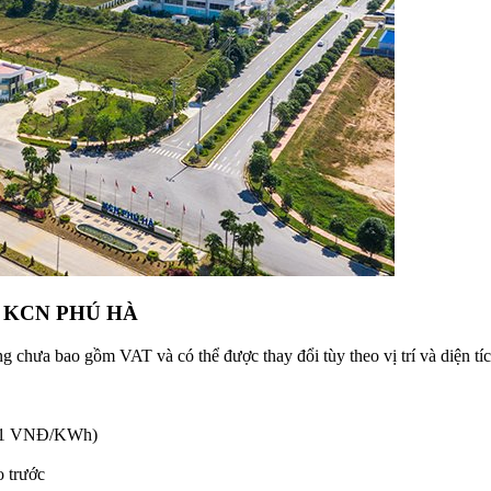
I KCN PHÚ HÀ
hưa bao gồm VAT và có thể được thay đổi tùy theo vị trí và diện tích
871 VNĐ/KWh)
o trước