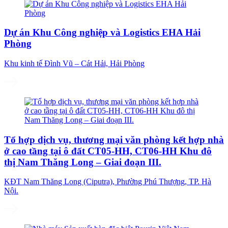
Dự án Khu Công nghiệp và Logistics EHA Hải
Phòng
Khu kinh tế Đình Vũ – Cát Hải, Hải Phòng
Tổ hợp dịch vụ, thương mại văn phòng kết hợp nhà
ở cao tầng tại ô đất CT05-HH, CT06-HH Khu đô
thị Nam Thăng Long – Giai đoạn III.
KĐT Nam Thăng Long (Ciputra), Phường Phú Thượng, TP. Hà
Nội.