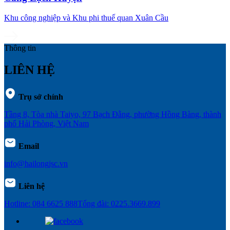
Khu công nghiệp và Khu phi thuế quan Xuân Cầu
Thông tin
LIÊN HỆ
Trụ sở chính
Tầng 8, Tòa nhà Taiyo, 97 Bạch Đằng, phường Hồng Bàng, thành
phố Hải Phòng, Việt Nam
Email
info@hailongjsc.vn
Liên hệ
Hotline: 084 6625 888
Tổng đài: 0225.3669.899