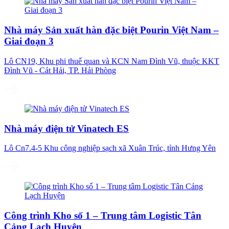
Nhà máy Sản xuất hàn đặc biệt Pourin Việt Nam –
Giai đoạn 3
Lô CN19, Khu phi thuế quan và KCN Nam Đình Vũ, thuộc KKT
Đình Vũ - Cát Hải, TP. Hải Phòng
Nhà máy điện tử Vinatech ES
Lô Cn7.4-5 Khu công nghiệp sạch xã Xuân Trúc, tỉnh Hưng Yên
Công trình Kho số 1 – Trung tâm Logistic Tân
Cảng Lạch Huyện