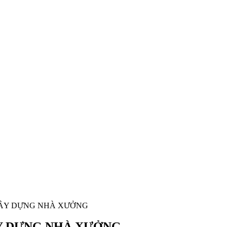
XÂY DỰNG NHÀ XƯỞNG
ÂY DỰNG NHÀ XƯỞNG