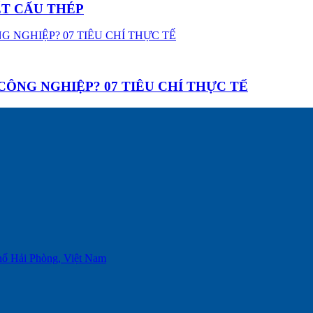
ẾT CẤU THÉP
ÔNG NGHIỆP? 07 TIÊU CHÍ THỰC TẾ
phố Hải Phòng, Việt Nam