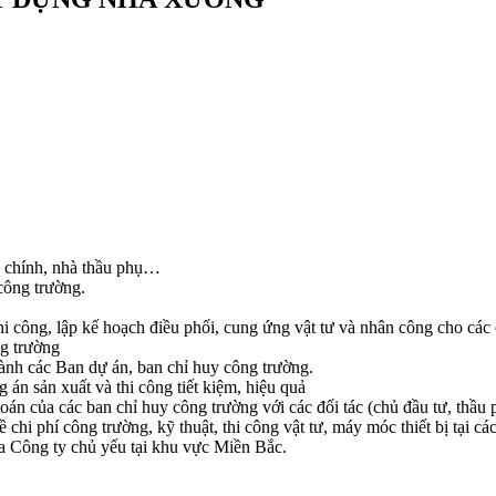
ầu chính, nhà thầu phụ…
công trường.
 thi công, lập kế hoạch điều phối, cung ứng vật tư và nhân công cho các 
ng trường
ành các Ban dự án, ban chỉ huy công trường.
 án sản xuất và thi công tiết kiệm, hiệu quả
toán của các ban chỉ huy công trường với các đối tác (chủ đầu tư, thầ
chi phí công trường, kỹ thuật, thi công vật tư, máy móc thiết bị tại c
a Công ty chủ yếu tại khu vực Miền Bắc.