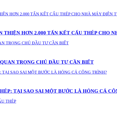
 THIỆN HƠN 2.000 TẤN KẾT CẤU THÉP CHO N
U QUAN TRỌNG CHỦ ĐẦU TƯ CẦN BIẾT
HÉP: TẠI SAO SAI MỘT BƯỚC LÀ HỎNG CẢ CÔ