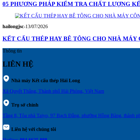
05 PHƯƠNG PHÁP KIỂM TRA CHẤT LƯỢNG K
hailongjsc
-
13/07/2026
KẾT CẤU THÉP HAY BÊ TÔNG CHO NHÀ MÁY C
Thông tin
LIÊN HỆ
Nhà máy Kết cấu thép Hải Long
Xã Quyết Thắng, Thành phố Hải Phòng, Việt Nam
Trụ sở chính
Tầng 8, Tòa nhà Taiyo, 97 Bạch Đằng, phường Hồng Bàng, thành 
Liên hệ với chúng tôi
Hotline:
084 6625 888