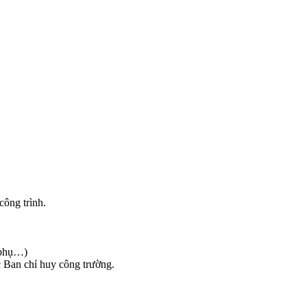
công trình.
u phụ…)
ác Ban chỉ huy công trường.