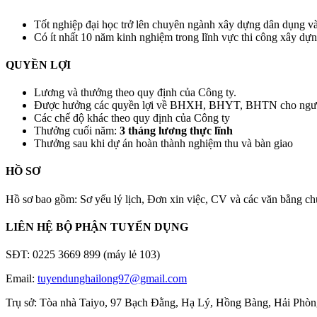
Tốt nghiệp đại học trở lên chuyên ngành xây dựng dân dụng và
Có ít nhất 10 năm kinh nghiệm trong lĩnh vực thi công xây dựn
QUYỀN LỢI
Lương và thưởng theo quy định của Công ty.
Được hưởng các quyền lợi về BHXH, BHYT, BHTN cho ngườ
Các chế độ khác theo quy định của Công ty
Thưởng cuối năm:
3 tháng lương thực lĩnh
Thưởng sau khi dự án hoàn thành nghiệm thu và bàn giao
HỒ SƠ
Hồ sơ bao gồm: Sơ yếu lý lịch, Đơn xin việc, CV và các văn bằng ch
LIÊN HỆ BỘ PHẬN TUYỂN DỤNG
SĐT: 0225 3669 899 (máy lẻ 103)
Email:
tuyendunghailong97@gmail.com
Trụ sở: Tòa nhà Taiyo, 97 Bạch Đằng, Hạ Lý, Hồng Bàng, Hải Phò