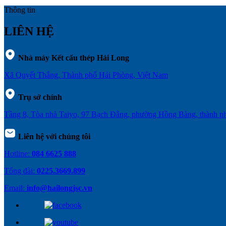
Thông tin
LIÊN HỆ
Nhà máy Kết cấu thép Hải Long
Xã Quyết Thắng, Thành phố Hải Phòng, Việt Nam
Trụ sở chính
Tầng 8, Tòa nhà Taiyo, 97 Bạch Đằng, phường Hồng Bàng, thành 
Liên hệ với chúng tôi
Hotline:
084 6625 888
Tổng đài:
0225.3669.899
Email:
info@hailongjsc.vn