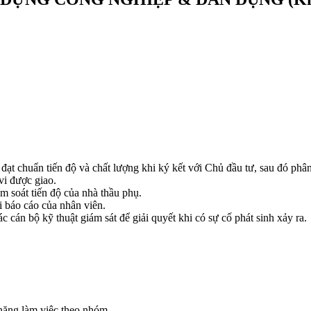
 đạt chuẩn tiến độ và chất lượng khi ký kết với Chủ đầu tư, sau đó ph
vi được giao.
ểm soát tiến độ của nhà thầu phụ.
õi báo cáo của nhân viên.
c cán bộ kỹ thuật giám sát để giải quyết khi có sự cố phát sinh xảy ra.
 năng làm việc theo nhóm.