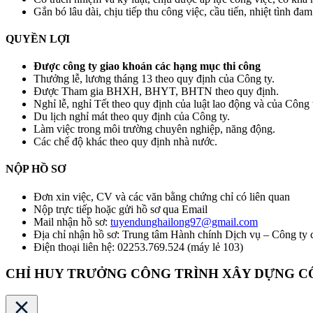
Gắn bó lâu dài, chịu tiếp thu công việc, cầu tiến, nhiệt tình đa
QUYỀN LỢI
Được công ty giao khoán các hạng mục thi công
Thưởng lễ, lương tháng 13 theo quy định của Công ty.
Được Tham gia BHXH, BHYT, BHTN theo quy định.
Nghỉ lễ, nghỉ Tết theo quy định của luật lao động và của Công 
Du lịch nghỉ mát theo quy định của Công ty.
Làm việc trong môi trường chuyên nghiệp, năng động.
Các chế độ khác theo quy định nhà nước.
NỘP HỒ SƠ
Đơn xin việc, CV và các văn bằng chứng chỉ có liên quan
Nộp trực tiếp hoặc gửi hồ sơ qua Email
Mail nhận hồ sơ:
tuyendunghailong97@gmail.com
Địa chỉ nhận hồ sơ: Trung tâm Hành chính Dịch vụ – Công ty
Điện thoại liên hệ: 02253.769.524 (máy lẻ 103)
CHỈ HUY TRƯỞNG CÔNG TRÌNH XÂY DỰNG CÔNG