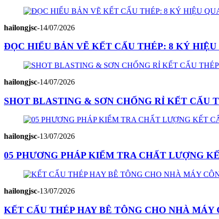
hailongjsc
-
14/07/2026
ĐỌC HIỂU BẢN VẼ KẾT CẤU THÉP: 8 KÝ HIỆ
hailongjsc
-
14/07/2026
SHOT BLASTING & SƠN CHỐNG RỈ KẾT CẤU T
hailongjsc
-
13/07/2026
05 PHƯƠNG PHÁP KIỂM TRA CHẤT LƯỢNG K
hailongjsc
-
13/07/2026
KẾT CẤU THÉP HAY BÊ TÔNG CHO NHÀ MÁY C