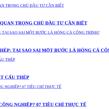
U QUAN TRỌNG CHỦ ĐẦU TƯ CẦN BIẾT
HÉP: TẠI SAO SAI MỘT BƯỚC LÀ HỎNG CẢ CÔ
ẾT CẤU THÉP
ÔNG NGHIỆP? 07 TIÊU CHÍ THỰC TẾ