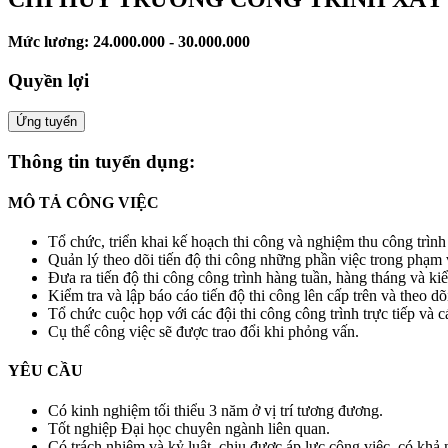
Mức lương: 24.000.000 - 30.000.000
Quyền lợi
Ứng tuyển
Thông tin tuyển dụng:
MÔ TẢ CÔNG VIỆC
Tổ chức, triển khai kế hoạch thi công và nghiệm thu công trình
Quản lý theo dõi tiến độ thi công những phần việc trong phạm 
Đưa ra tiến độ thi công công trình hàng tuần, hàng tháng và ki
Kiểm tra và lập báo cáo tiến độ thi công lên cấp trên và theo d
Tổ chức cuộc họp với các đội thi công công trình trực tiếp và cá
Cụ thể công việc sẽ được trao đổi khi phỏng vấn.
YÊU CẦU
Có kinh nghiệm tối thiểu 3 năm ở vị trí tương đương.
Tốt nghiệp Đại học chuyên ngành liên quan.
Có trách nhiệm và kỷ luật, chịu được áp lực công việc, có khả