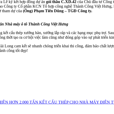
ra Lễ ký kết hợp đồng dự án
gói thầu C.XD.42
của Chủ đầu tư Công 
đạo Công ty Cổ phần KCN Tổ hợp công nghệ Thành Công Việt Hưng, lã
sự tham dự của
(Ông) Phạm Tiến Dũng – TGĐ Công ty.
dự án Nhà máy ô tô Thành Công Việt Hưng
g kết cấu thép xưởng hàn, xưởng lắp ráp và các hạng mục phụ trợ. Sa
ng thời tạo ra cơ hội việc làm cũng như đóng góp vào sự phát triển ki
 Long cam kết sẽ nhanh chóng triển khai thi công, đảm bảo chất lượng,
ành công tốt đẹp!