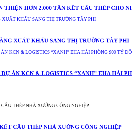
 THIỆN HƠN 2.000 TẤN KẾT CẤU THÉP CHO N
HÀNG XUẤT KHẨU SANG THỊ TRƯỜNG TÂY PHI
– DỰ ÁN KCN & LOGISTICS “XANH” EHA HẢI P
G KẾT CẤU THÉP NHÀ XƯỞNG CÔNG NGHIỆP