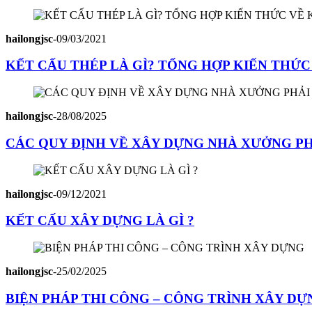
hailongjsc
-
09/03/2021
KẾT CẤU THÉP LÀ GÌ? TỔNG HỢP KIẾN THỨC
hailongjsc
-
28/08/2025
CÁC QUY ĐỊNH VỀ XÂY DỰNG NHÀ XƯỞNG PHẢ
hailongjsc
-
09/12/2021
KẾT CẤU XÂY DỰNG LÀ GÌ ?
hailongjsc
-
25/02/2025
BIỆN PHÁP THI CÔNG – CÔNG TRÌNH XÂY DỰ