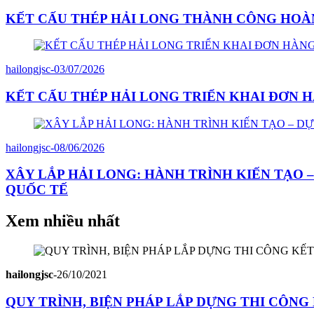
KẾT CẤU THÉP HẢI LONG THÀNH CÔNG HOÀN
hailongjsc
-
03/07/2026
KẾT CẤU THÉP HẢI LONG TRIỂN KHAI ĐƠN 
hailongjsc
-
08/06/2026
XÂY LẮP HẢI LONG: HÀNH TRÌNH KIẾN TẠO 
QUỐC TẾ
Xem nhiều nhất
hailongjsc
-
26/10/2021
QUY TRÌNH, BIỆN PHÁP LẮP DỰNG THI CÔN