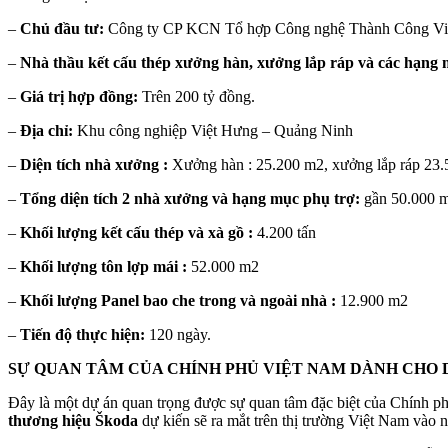
–
Chủ đầu tư:
Công ty CP KCN Tổ hợp Công nghệ Thành Công Vi
–
Nhà thầu kết cấu thép xưởng hàn, xưởng lắp ráp và các hạng 
–
Giá trị hợp đồng:
Trên 200 tỷ đồng.
–
Địa chỉ:
Khu công nghiệp Việt Hưng – Quảng Ninh
–
Diện tích nhà xưởng :
Xưởng hàn : 25.200 m2, xưởng lắp ráp 23.
–
Tổng diện tích 2 nhà xưởng và hạng mục phụ trợ:
gần 50.000 
–
Khối lượng kết cấu thép và xà gồ :
4.200 tấn
–
Khối lượng tôn lợp mái :
52.000 m2
–
Khối lượng Panel bao che trong và ngoài nhà :
12.900 m2
–
Tiến độ thực hiện:
120 ngày.
SỰ QUAN TÂM CỦA CHÍNH PHỦ VIỆT NAM DÀNH CHO 
Đây là một dự án quan trọng được sự quan tâm đặc biệt của Chính ph
thương hiệu Škoda
dự kiến sẽ ra mắt trên thị trường Việt Nam vào 