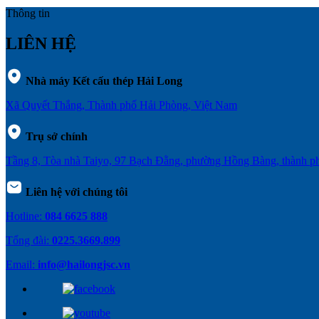
Thông tin
LIÊN HỆ
Nhà máy Kết cấu thép Hải Long
Xã Quyết Thắng, Thành phố Hải Phòng, Việt Nam
Trụ sở chính
Tầng 8, Tòa nhà Taiyo, 97 Bạch Đằng, phường Hồng Bàng, thành 
Liên hệ với chúng tôi
Hotline:
084 6625 888
Tổng đài:
0225.3669.899
Email:
info@hailongjsc.vn