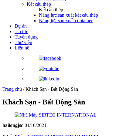
Kết cấu thép
Kết cấu thép
Năng lực sản xuất kết cấu thép
Năng lực sản xuất container
Dự án
Tin tức
Tuyển dụng
Thư viện
Liên hệ
Trang chủ
/
Khách Sạn - Bất Động Sản
Khách Sạn - Bất Động Sản
hailongjsc
-
01/10/2021