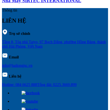
Nhà Máy SIRTEC INTERNATIONAL
Thông tin
LIÊN HỆ
Trụ sở chính
Tầng 8, Tòa nhà Taiyo, 97 Bạch Đằng, phường Hồng Bàng, thành
phố Hải Phòng, Việt Nam
Email
info@hailongjsc.vn
Liên hệ
Hotline: 084 6625 888
Tổng đài: 0225.3669.899