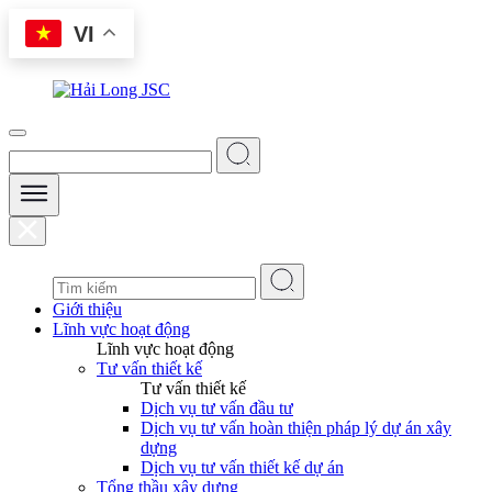
Skip
VI
to
content
Giới thiệu
Lĩnh vực hoạt động
Lĩnh vực hoạt động
Tư vấn thiết kế
Tư vấn thiết kế
Dịch vụ tư vấn đầu tư
Dịch vụ tư vấn hoàn thiện pháp lý dự án xây
dựng
Dịch vụ tư vấn thiết kế dự án
Tổng thầu xây dựng