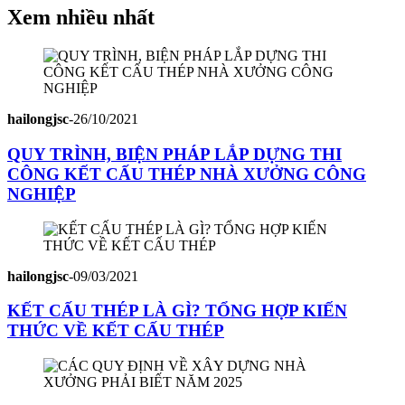
Xem nhiều nhất
hailongjsc
-
26/10/2021
QUY TRÌNH, BIỆN PHÁP LẮP DỰNG THI
CÔNG KẾT CẤU THÉP NHÀ XƯỞNG CÔNG
NGHIỆP
hailongjsc
-
09/03/2021
KẾT CẤU THÉP LÀ GÌ? TỔNG HỢP KIẾN
THỨC VỀ KẾT CẤU THÉP