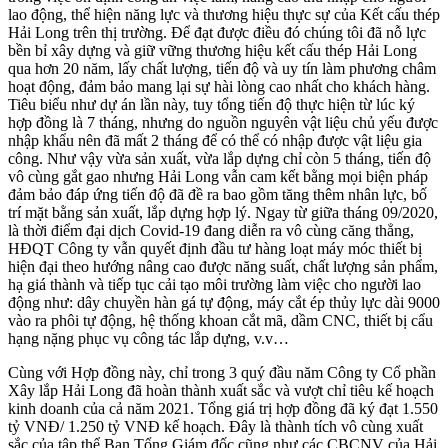
lao động, thể hiện năng lực và thương hiệu thực sự của Kết cấu thép
Hải Long trên thị trường. Để đạt được điều đó chúng tôi đã nỗ lực
bền bỉ xây dựng và giữ vững thương hiệu kết cấu thép Hải Long
qua hơn 20 năm, lấy chất lượng, tiến độ và uy tín làm phương châm
hoạt động, đảm bảo mang lại sự hài lòng cao nhất cho khách hàng.
Tiêu biểu như dự án lần này, tuy tổng tiến độ thực hiện từ lúc ký
hợp đồng là 7 tháng, nhưng do nguồn nguyên vật liệu chủ yếu được
nhập khẩu nên đã mất 2 tháng để có thể có nhập được vật liệu gia
công. Như vậy vừa sản xuất, vừa lắp dựng chỉ còn 5 tháng, tiến độ
vô cùng gắt gao nhưng Hải Long vẫn cam kết bằng mọi biện pháp
đảm bảo đáp ứng tiến độ đã đề ra bao gồm tăng thêm nhân lực, bố
trí mặt bằng sản xuất, lắp dựng hợp lý. Ngay từ giữa tháng 09/2020,
là thời điểm đại dịch Covid-19 đang diễn ra vô cùng căng thẳng,
HĐQT Công ty vẫn quyết định đầu tư hàng loạt máy móc thiết bị
hiện đại theo hướng nâng cao được năng suất, chất lượng sản phẩm,
hạ giá thành và tiếp tục cải tạo môi trường làm việc cho người lao
động như: dây chuyền hàn gá tự động, máy cắt ép thủy lực dài 9000
vào ra phôi tự động, hệ thống khoan cắt mã, dầm CNC, thiết bị cẩu
hạng nặng phục vụ công tác lắp dựng, v.v…
Cùng với Hợp đồng này, chỉ trong 3 quý đầu năm Công ty Cổ phần
Xây lắp Hải Long đã hoàn thành xuất sắc và vượt chỉ tiêu kế hoạch
kinh doanh của cả năm 2021. Tổng giá trị hợp đồng đã ký đạt 1.550
tỷ VNĐ/ 1.250 tỷ VNĐ kế hoạch. Đây là thành tích vô cùng xuất
sắc của tập thể Ban Tổng Giám đốc cũng như các CBCNV của Hải