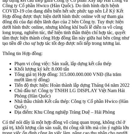
lắp dựng kết cấu thép giữa Công ty Cổ phần Xây lắp Hải Long và
Công ty Cổ phần Hwico (Hàn Quốc). Do tình hình dịch bệnh
COVID-19 còn đang diễn biến hết sức phức tạp nên Lễ Ký Kết
Hợp đồng được thực hiện dưới hình thức online với sự tham gia
đông đủ của đại diện lãnh đạo của 2 bên Công ty. Tuy thực hiện
dưới hình thức online, nhưng không khí buổi lễ diễn ra vô cùng
long trọng, nghiêm túc, thể hiện tinh thần thiện chí hợp tác, quyết
tâm thực hiện thành công Hợp đồng lần này giữa hai bên cũng như
tạo tiền đề cho sự hợp tác tốt đẹp được nối tiếp trong tương lai.
Thông tin Hợp đồng:
Phạm vi công việc: Sản xuất, lắp dựng kết cấu thép
Khối lượng ký kết: 8.000 tấn
Tổng giá trị Hợp đồng: 315.000.000.000 VNĐ (Ba trăm
mười lăm tỷ đồng)
Tiến độ thực hiện: Hoàn thành lắp dựng Tháng 04 năm 2022
Chủ đầu tư: Công ty TNHH LG DISPLAY Việt Nam Hải
Phòng (Hàn Quốc)
Nhà thầu chính Kết cấu thép: Công ty Cổ phần Hwico (Hàn
Quốc)
Địa điểm: Khu Công nghiệp Tràng Duệ – Hải Phòng
Có thể nói đây là một hợp đồng vô cùng quan trọng, không chỉ ở
giá trị, khối lượng cần sản xuất, thi công rất lớn mà còn ý nghĩa lớn
trong việc ổn định công ăn việc làm, nâng cao thu nhập cho người