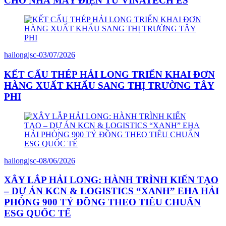
CHO NHÀ MÁY ĐIỆN TỬ VINATECH ES
hailongjsc
-
03/07/2026
KẾT CẤU THÉP HẢI LONG TRIỂN KHAI ĐƠN
HÀNG XUẤT KHẨU SANG THỊ TRƯỜNG TÂY
PHI
hailongjsc
-
08/06/2026
XÂY LẮP HẢI LONG: HÀNH TRÌNH KIẾN TẠO
– DỰ ÁN KCN & LOGISTICS “XANH” EHA HẢI
PHÒNG 900 TỶ ĐỒNG THEO TIÊU CHUẨN
ESG QUỐC TẾ