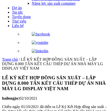
Năng lực sản xuất container
Dự án
Tin tức
Tuyển dụng
Thư viện
Liên hệ
Trang chủ
/
LỄ KÝ KẾT HỢP ĐỒNG SẢN XUẤT – LẮP
DỰNG 8.000 TẤN KẾT CẤU THÉP DỰ ÁN NHÀ MÁY LG
DISPLAY VIỆT NAM
LỄ KÝ KẾT HỢP ĐỒNG SẢN XUẤT – LẮP
DỰNG 8.000 TẤN KẾT CẤU THÉP DỰ ÁN NHÀ
MÁY LG DISPLAY VIỆT NAM
hailongjsc
|
02/10/2021
Chiều ngày 01/10/2021 đã diễn ra Lễ Ký Kết Hợp đồng sản xuất –