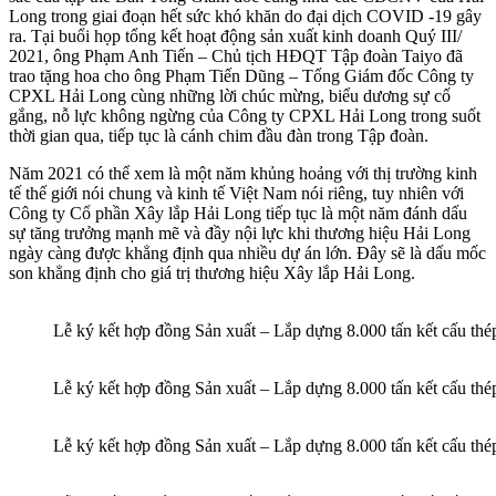
Long trong giai đoạn hết sức khó khăn do đại dịch COVID -19 gây
ra. Tại buổi họp tổng kết hoạt động sản xuất kinh doanh Quý III/
2021, ông Phạm Anh Tiến – Chủ tịch HĐQT Tập đoàn Taiyo đã
trao tặng hoa cho ông Phạm Tiến Dũng – Tổng Giám đốc Công ty
CPXL Hải Long cùng những lời chúc mừng, biểu dương sự cố
gắng, nỗ lực không ngừng của Công ty CPXL Hải Long trong suốt
thời gian qua, tiếp tục là cánh chim đầu đàn trong Tập đoàn.
Năm 2021 có thể xem là một năm khủng hoảng với thị trường kinh
tế thế giới nói chung và kinh tế Việt Nam nói riêng, tuy nhiên với
Công ty Cổ phần Xây lắp Hải Long tiếp tục là một năm đánh dấu
sự tăng trưởng mạnh mẽ và đầy nội lực khi thương hiệu Hải Long
ngày càng được khẳng định qua nhiều dự án lớn. Đây sẽ là dấu mốc
son khẳng định cho giá trị thương hiệu Xây lắp Hải Long.
Lễ ký kết hợp đồng Sản xuất – Lắp dựng 8.000 tấn kết cấu thé
Lễ ký kết hợp đồng Sản xuất – Lắp dựng 8.000 tấn kết cấu thé
Lễ ký kết hợp đồng Sản xuất – Lắp dựng 8.000 tấn kết cấu thé