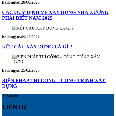
hailongjsc
-
28/08/2025
CÁC QUY ĐỊNH VỀ XÂY DỰNG NHÀ XƯỞNG
PHẢI BIẾT NĂM 2025
hailongjsc
-
09/12/2021
KẾT CẤU XÂY DỰNG LÀ GÌ ?
hailongjsc
-
25/02/2025
BIỆN PHÁP THI CÔNG – CÔNG TRÌNH XÂY
DỰNG
Thông tin
LIÊN HỆ