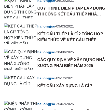
-
hailongjsc
26/10/2021
QUY TRÌNH, BIỆN PHÁP LẮP DỰNG
THI CÔNG KẾT CẤU THÉP NHÀ
XƯỞNG CÔNG NGHIỆP
-
hailongjsc
09/03/2021
KẾT CẤU THÉP LÀ GÌ? TỔNG HỢP
KIẾN THỨC VỀ KẾT CẤU THÉP
-
hailongjsc
28/08/2025
CÁC QUY ĐỊNH VỀ XÂY DỰNG NHÀ
XƯỞNG PHẢI BIẾT NĂM 2025
-
hailongjsc
09/12/2021
KẾT CẤU XÂY DỰNG LÀ GÌ ?
-
hailongjsc
25/02/2025