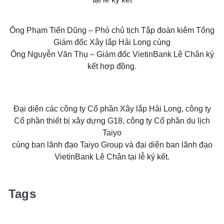
Ông Phạm Tiến Dũng – Phó chủ tịch Tập đoàn kiêm Tổng
Giám đốc Xây lắp Hải Long cùng
NĂNG LỰC SẢN XUẤT KẾT CẤU THÉP
DỊCH VỤ TƯ VẤN ĐẦU TƯ
Ông Nguyễn Văn Thụ – Giám đốc VietinBank Lê Chân ký
kết hợp đồng.
 VỤ TƯ VẤN HOÀN THIỆN PHÁP LÝ DỰ ÁN XÂY
NĂNG LỰC SẢN XUẤT CONTAINER
DỰNG
DỊCH VỤ TƯ VẤN THIẾT KẾ DỰ ÁN
Đại diện các công ty Cổ phần Xây lắp Hải Long, công ty
Cổ phần thiết bị xây dựng G18, công ty Cổ phần du lịch
Taiyo
cùng ban lãnh đạo Taiyo Group và đại diện ban lãnh đạo
VietinBank Lê Chân tại lễ ký kết.
Tags