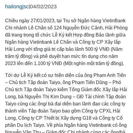
hailongjsc
04/02/2023
|
Chiều ngày 27/01/2023, tại Trụ sở Ngân hàng VietinBank
Chi nhánh Lê Chân số 124 Nguyễn Đức Cảnh, Hải Phòng
đã trang trọng tổ chức Lễ Ký kết Hợp đồng Bảo lãnh giữa
Ngân hàng Vietinbank Lê Chân và Công ty CP Xây lắp
Hải Long với tổng giá trị cấp bảo lãnh 500 tỷ VNĐ (Năm
trăm tỷ đồng) và phê duyệt hạn mức tín dụng cho năm
2023 lên đến 1.100 tỷ VNĐ (Một nghìn một trăm tỷ đồng).
Tới dự Lễ Ký kết có sự hiện diện của ông Phạm Anh Tiến
– Chủ tịch Tập đoàn Taiyo, ông Phạm Tiến Dũng – Phó
Chủ tịch Tập đoàn Taiyo kiêm Tổng Giám đốc Xây lắp Hải
Long, bà Nguyễn Thị Kim Dung – GĐ Tài chính Tập đoàn
Taiyo cùng các ông/ bà đại diện ban lãnh đạo các công ty
thành viên Tập đoàn Taiyo bao gồm Công ty CPXL Hải
Long, Công ty CP Thiết bị Xây dựng G18 và Công ty Cổ
phần Du lịch Taiyo. Về phía Ngân hàng Vietinbank có ông
Nguyễn Văn Thụ – Giám đốc Chi nhánh cùng các ông/bà