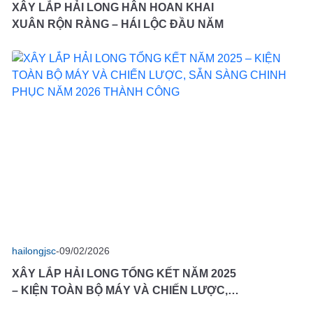
XÂY LẮP HẢI LONG HÂN HOAN KHAI
XUÂN RỘN RÀNG – HÁI LỘC ĐẦU NĂM
hailongjsc
-
09/02/2026
XÂY LẮP HẢI LONG TỔNG KẾT NĂM 2025
– KIỆN TOÀN BỘ MÁY VÀ CHIẾN LƯỢC,
SẴN SÀNG CHINH PHỤC NĂM 2026