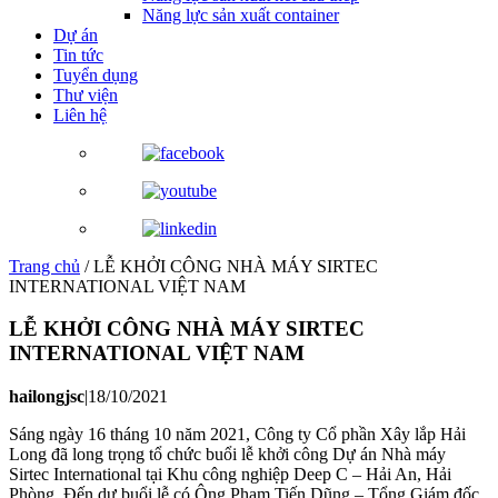
Năng lực sản xuất container
Dự án
Tin tức
Tuyển dụng
Thư viện
Liên hệ
Trang chủ
/
LỄ KHỞI CÔNG NHÀ MÁY SIRTEC
INTERNATIONAL VIỆT NAM
LỄ KHỞI CÔNG NHÀ MÁY SIRTEC
INTERNATIONAL VIỆT NAM
hailongjsc
|
18/10/2021
Sáng ngày 16 tháng 10 năm 2021, Công ty Cổ phần Xây lắp Hải
Long đã long trọng tổ chức buổi lễ khởi công Dự án Nhà máy
Sirtec International tại Khu công nghiệp Deep C – Hải An, Hải
Phòng. Đến dự buổi lễ có Ông Phạm Tiến Dũng – Tổng Giám đốc