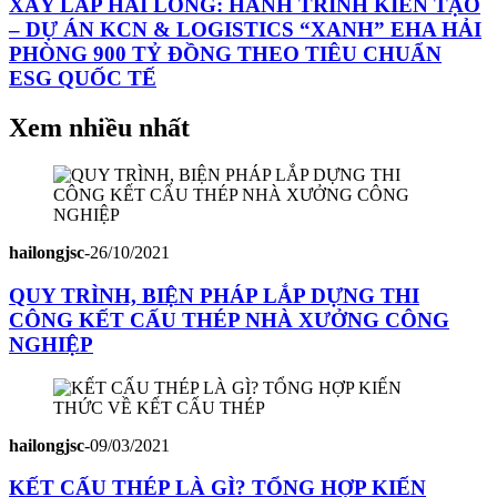
XÂY LẮP HẢI LONG: HÀNH TRÌNH KIẾN TẠO
– DỰ ÁN KCN & LOGISTICS “XANH” EHA HẢI
PHÒNG 900 TỶ ĐỒNG THEO TIÊU CHUẨN
ESG QUỐC TẾ
Xem nhiều nhất
hailongjsc
-
26/10/2021
QUY TRÌNH, BIỆN PHÁP LẮP DỰNG THI
CÔNG KẾT CẤU THÉP NHÀ XƯỞNG CÔNG
NGHIỆP
hailongjsc
-
09/03/2021
KẾT CẤU THÉP LÀ GÌ? TỔNG HỢP KIẾN