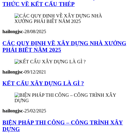
THỨC VỀ KẾT CẤU THÉP
hailongjsc
-
28/08/2025
CÁC QUY ĐỊNH VỀ XÂY DỰNG NHÀ XƯỞNG
PHẢI BIẾT NĂM 2025
hailongjsc
-
09/12/2021
KẾT CẤU XÂY DỰNG LÀ GÌ ?
hailongjsc
-
25/02/2025
BIỆN PHÁP THI CÔNG – CÔNG TRÌNH XÂY
DỰNG