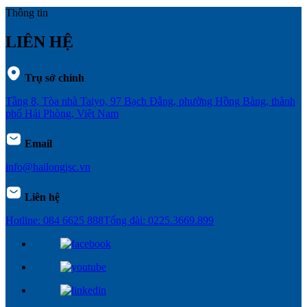
Thông tin
LIÊN HỆ
Trụ sở chính
Tầng 8, Tòa nhà Taiyo, 97 Bạch Đằng, phường Hồng Bàng, thành
phố Hải Phòng, Việt Nam
Email
info@hailongjsc.vn
Liên hệ
Hotline: 084 6625 888
Tổng đài: 0225.3669.899