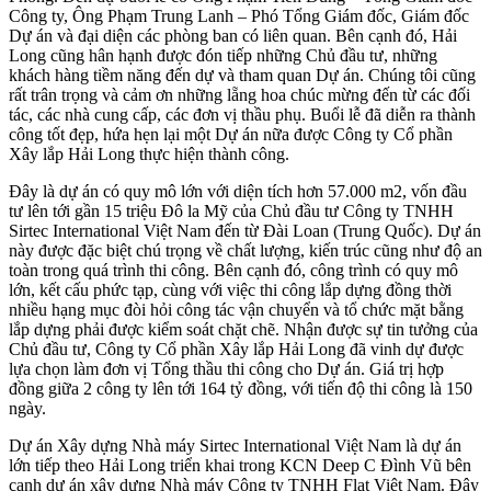
Công ty, Ông Phạm Trung Lanh – Phó Tổng Giám đốc, Giám đốc
Dự án và đại diện các phòng ban có liên quan. Bên cạnh đó, Hải
Long cũng hân hạnh được đón tiếp những Chủ đầu tư, những
khách hàng tiềm năng đến dự và tham quan Dự án. Chúng tôi cũng
rất trân trọng và cảm ơn những lẵng hoa chúc mừng đến từ các đối
tác, các nhà cung cấp, các đơn vị thầu phụ. Buổi lễ đã diễn ra thành
công tốt đẹp, hứa hẹn lại một Dự án nữa được Công ty Cổ phần
Xây lắp Hải Long thực hiện thành công.
Đây là dự án có quy mô lớn với diện tích hơn 57.000 m2, vốn đầu
tư lên tới gần 15 triệu Đô la Mỹ của Chủ đầu tư Công ty TNHH
Sirtec International Việt Nam đến từ Đài Loan (Trung Quốc). Dự án
này được đặc biệt chú trọng về chất lượng, kiến trúc cũng như độ an
toàn trong quá trình thi công. Bên cạnh đó, công trình có quy mô
lớn, kết cấu phức tạp, cùng với việc thi công lắp dựng đồng thời
nhiều hạng mục đòi hỏi công tác vận chuyển và tổ chức mặt bằng
lắp dựng phải được kiểm soát chặt chẽ. Nhận được sự tin tưởng của
Chủ đầu tư, Công ty Cổ phần Xây lắp Hải Long đã vinh dự được
lựa chọn làm đơn vị Tổng thầu thi công cho Dự án. Giá trị hợp
đồng giữa 2 công ty lên tới 164 tỷ đồng, với tiến độ thi công là 150
ngày.
Dự án Xây dựng Nhà máy Sirtec International Việt Nam là dự án
lớn tiếp theo Hải Long triển khai trong KCN Deep C Đình Vũ bên
cạnh dự án xây dựng Nhà máy Công ty TNHH Flat Việt Nam. Đây