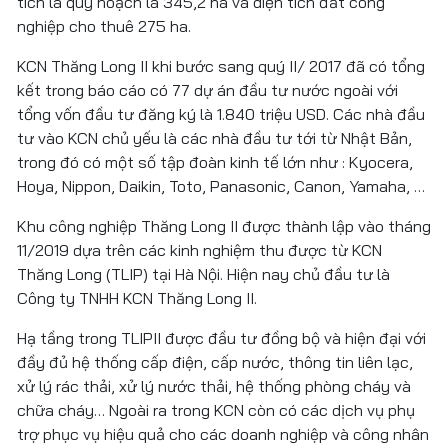
tích là quy hoạch là 345,2 ha và diện tích đất công
nghiệp cho thuê 275 ha.
KCN Thăng Long II khi bước sang quý II/ 2017 đã có tổng
kết trong báo cáo có 77 dự án đầu tư nước ngoài với
tổng vốn đầu tư đăng ký là 1.840 triệu USD. Các nhà đầu
tư vào KCN chủ yếu là các nhà đầu tư tới từ Nhật Bản,
trong đó có một số tập đoàn kinh tế lớn như : Kyocera,
Hoya, Nippon, Daikin, Toto, Panasonic, Canon, Yamaha, …
Khu công nghiệp Thăng Long II được thành lập vào tháng
11/2019 dựa trên các kinh nghiệm thu được từ KCN
Thăng Long (TLIP) tại Hà Nội. Hiện nay chủ đầu tư là
Công ty TNHH KCN Thăng Long II.
Hạ tầng trong TLIPII được đầu tư đồng bộ và hiện đại với
đầy đủ hệ thống cấp điện, cấp nước, thông tin liên lạc,
xử lý rác thải, xử lý nước thải, hệ thống phòng cháy và
chữa cháy… Ngoài ra trong KCN còn có các dịch vụ phụ
trợ phục vụ hiệu quả cho các doanh nghiệp và công nhân