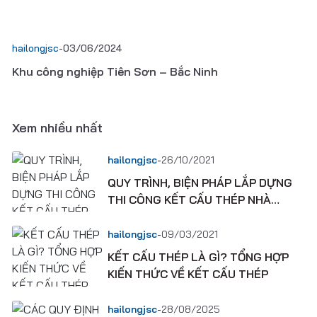
hailongjsc
-
03/06/2024
Khu công nghiệp Tiên Sơn – Bắc Ninh
Xem nhiều nhất
-
hailongjsc
26/10/2021
QUY TRÌNH, BIỆN PHÁP LẮP DỰNG
THI CÔNG KẾT CẤU THÉP NHÀ
XƯỞNG CÔNG NGHIỆP
-
hailongjsc
09/03/2021
KẾT CẤU THÉP LÀ GÌ? TỔNG HỢP
KIẾN THỨC VỀ KẾT CẤU THÉP
-
hailongjsc
28/08/2025