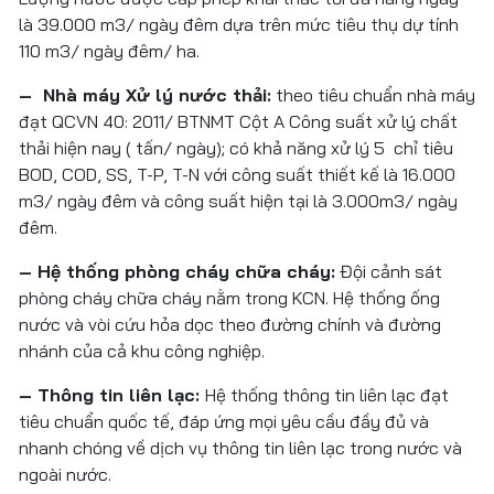
là 39.000 m3/ ngày đêm dựa trên mức tiêu thụ dự tính
110 m3/ ngày đêm/ ha.
– Nhà máy Xử lý nước thải:
theo tiêu chuẩn nhà máy
đạt QCVN 40: 2011/ BTNMT Cột A Công suất xử lý chất
thải hiện nay ( tấn/ ngày); có khả năng xử lý 5 chỉ tiêu
BOD, COD, SS, T-P, T-N với công suất thiết kế là 16.000
m3/ ngày đêm và công suất hiện tại là 3.000m3/ ngày
TƯ VẤN THIẾT KẾ
KẾT CẤU THÉP
đêm.
– Hệ thống phòng cháy chữa cháy:
Đội cảnh sát
NĂNG LỰC SẢN XUẤT KẾT CẤU THÉP
DỊCH VỤ TƯ VẤN ĐẦU TƯ
phòng cháy chữa cháy nằm trong KCN. Hệ thống ống
TƯ VẤN HOÀN THIỆN PHÁP LÝ DỰ ÁN XÂY DỰNG
NĂNG LỰC SẢN XUẤT CONTAINER
nước và vòi cứu hỏa dọc theo đường chính và đường
nhánh của cả khu công nghiệp.
DỊCH VỤ TƯ VẤN THIẾT KẾ DỰ ÁN
– Thông tin liên lạc:
Hệ thống thông tin liên lạc đạt
tiêu chuẩn quốc tế, đáp ứng mọi yêu cầu đầy đủ và
nhanh chóng về dịch vụ thông tin liên lạc trong nước và
ngoài nước.