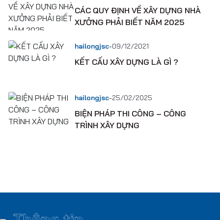
CÁC QUY ĐỊNH VỀ XÂY DỰNG NHÀ
XƯỞNG PHẢI BIẾT NĂM 2025
-
hailongjsc
09/12/2021
KẾT CẤU XÂY DỰNG LÀ GÌ ?
-
hailongjsc
25/02/2025
BIỆN PHÁP THI CÔNG – CÔNG
TRÌNH XÂY DỰNG
Thông tin