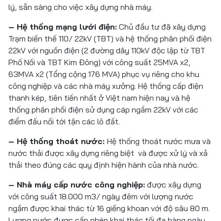
lý, sẵn sàng cho việc xây dựng nhà máy.
– Hệ thống mạng lưới điện:
Chủ đầu tư đã xây dựng
Trạm biến thế 110/ 22kV (TBT) và hệ thống phân phối điện
22kV với nguồn điện (2 đường dây 110kV độc lập từ TBT
Phố Nối và TBT Kim Đông) với công suất 25MVA x2,
63MVA x2 (Tổng cộng 176 MVA) phục vụ riêng cho khu
công nghiệp và các nhà máy xưởng. Hệ thống cấp điện
thanh kép, tiên tiến nhất ở Việt nam hiện nay và hệ
thống phân phối điện sử dụng cáp ngầm 22kV với các
điểm đấu nối tới tận các lô đất.
– Hệ thống thoát nước:
Hệ thống thoát nước mưa và
nước thải được xây dựng riêng biệt và được xử lý và xả
thải theo đúng các quy định hiện hành của nhà nước.
– Nhà máy cấp nước công nghiệp:
được xây dựng
với công suất 18.000 m3/ ngày đêm với lượng nước
ngầm được khai thác từ 16 giếng khoan với độ sâu 80 m.
Lượng nước được cấp phép khai thác tối đa hàng ngày