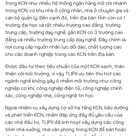
trong KCN như: nhiều hệ thống ngân hàng mở chi nhánh
trong KCN; có khu nhà ở công nhân, nhà ở chuyên gia và
cán bộ quản lý. Bên cạnh đó, trên địa bàn tỉnh còn có 1
trường đại học và rất nhiều trường cao đẳng, trường
trung cấp, trường dạy nghề; gần KCN có 3 trường cao
đẳng và nhiều trường trung cấp dạy nghề. Đây chính là
nơi cung cấp nguồn nhân lực dồi dào, chất lượng cao
cho các doanh nghiệp trong các KCN trên địa bàn.
Được đầu tư theo tiêu chuẩn của một KCN sạch, thân
thiện với môi trường, vì vậy TLIPII ưu tiên thu hút các
ngành nghề không gây ô nhiễm môi trường như: công
nghiệp cơ khí, công nghiệp điện tử, công nghiệp chính
xác, công nghiệp nhẹ, công nghệ tin học.
Ngoài nhiệm vụ xây dựng cơ sở hạ tầng KCN, bảo dưỡng
và phát triển KCN, nhằm đáp ứng đầy đủ yêu cầu của
các nhà đầu tư, TLIPII đã linh hoạt xây dựng các công
trình nhà xưởng, nhà văn phòng trong KCN để bán hoặc