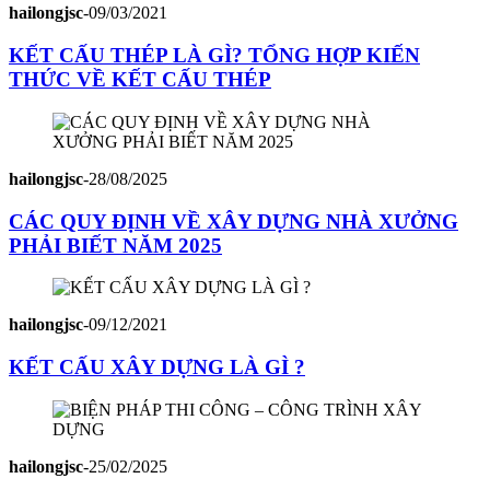
hailongjsc
-
09/03/2021
KẾT CẤU THÉP LÀ GÌ? TỔNG HỢP KIẾN
THỨC VỀ KẾT CẤU THÉP
hailongjsc
-
28/08/2025
CÁC QUY ĐỊNH VỀ XÂY DỰNG NHÀ XƯỞNG
PHẢI BIẾT NĂM 2025
hailongjsc
-
09/12/2021
KẾT CẤU XÂY DỰNG LÀ GÌ ?
hailongjsc
-
25/02/2025