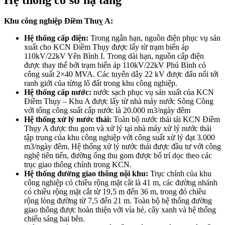
Khu công nghiệp Điềm Thuỵ A:
Hệ thống cấp điện:
Trong ngắn hạn, nguồn điện phục vụ sản
xuất cho KCN Điềm Thụy được lấy từ trạm biến áp
110kV/22kV Yên Bình I. Trong dài hạn, nguồn cấp điện
được thay thế bởi trạm biến áp 110kV/22kV Phú Bình có
công suất 2×40 MVA. Các tuyến dây 22 kV được đấu nối tới
ranh giới của từng lô đất trong khu công nghiệp.
Hệ thống cấp nước:
nước sạch phục vụ sản xuất của KCN
Điềm Thụy – Khu A được lấy từ nhà máy nước Sông Công
với tổng công suất cấp nước là 20.000 m3/ngày đêm
Hệ thống xử lý nước thải:
Toàn bộ nước thải tải KCN Điềm
Thụy A được thu gom và xử lý tại nhà máy xử lý nước thải
tập trung của khu công nghiệp với công suất xử lý đạt 3.000
m3/ngày đêm. Hệ thống xử lý nước thải được đầu tư với công
nghệ tiên tiến, đường ống thu gom được bố trí dọc theo các
trục giao thông chính trong KCN.
Hệ thống đường giao thông nội khu:
Trục chính của khu
công nghiệp có chiều rộng mặt cắt là 41 m, các đường nhánh
có chiều rộng mặt cắt từ 19,5 m đến 36 m, trong đó chiều
rộng lòng đường từ 7,5 đến 21 m. Toàn bộ hệ thống đường
giao thông được hoàn thiện với vỉa hè, cây xanh và hệ thống
chiếu sáng hai bên.