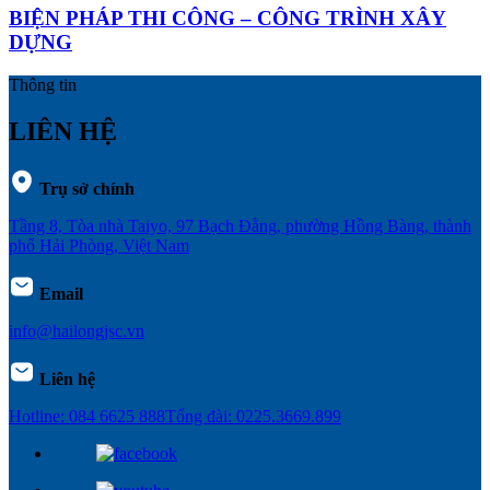
BIỆN PHÁP THI CÔNG – CÔNG TRÌNH XÂY
DỰNG
Thông tin
LIÊN HỆ
Trụ sở chính
Tầng 8, Tòa nhà Taiyo, 97 Bạch Đằng, phường Hồng Bàng, thành
phố Hải Phòng, Việt Nam
Email
info@hailongjsc.vn
Liên hệ
Hotline: 084 6625 888
Tổng đài: 0225.3669.899