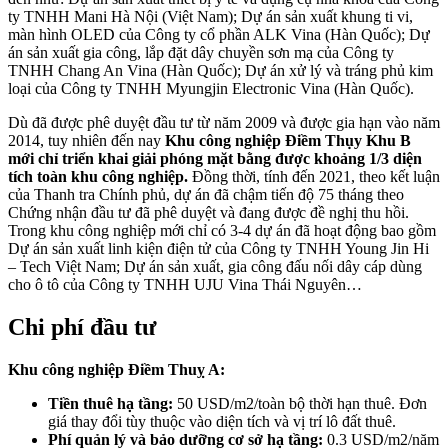
ty TNHH Mani Hà Nội (Việt Nam); Dự án sản xuất khung ti vi,
màn hình OLED của Công ty cổ phần ALK Vina (Hàn Quốc); Dự
án sản xuất gia công, lắp đặt dây chuyền sơn mạ của Công ty
TNHH Chang An Vina (Hàn Quốc); Dự án xử lý và tráng phủ kim
loại của Công ty TNHH Myungjin Electronic Vina (Hàn Quốc).
Dù đã được phê duyệt đầu tư từ năm 2009 và được gia hạn vào năm
2014, tuy nhiên đến nay
Khu công nghiệp Điềm Thụy Khu B
mới chỉ triển khai giải phóng mặt bằng được khoảng 1/3 diện
tích toàn khu công nghiệp.
Đồng thời, tính đến 2021, theo kết luận
của Thanh tra Chính phủ, dự án đã chậm tiến độ 75 tháng theo
Chứng nhận đầu tư đã phê duyệt và đang được đề nghị thu hồi.
Trong khu công nghiệp mới chỉ có 3-4 dự án đã hoạt động bao gồm
Dự án sản xuất linh kiện điện tử của Công ty TNHH Young Jin Hi
– Tech Việt Nam; Dự án sản xuất, gia công đấu nối dây cáp dùng
cho ô tô của Công ty TNHH UJU Vina Thái Nguyên…
Chi phí đầu tư
Khu công nghiệp Điềm Thuỵ A:
Tiền thuê hạ tầng:
50 USD/m2/toàn bộ thời hạn thuê. Đơn
giá thay đổi tùy thuộc vào diện tích và vị trí lô đất thuê.
Phí quản lý và bảo dưỡng cơ sở hạ tầng:
0.3 USD/m2/năm