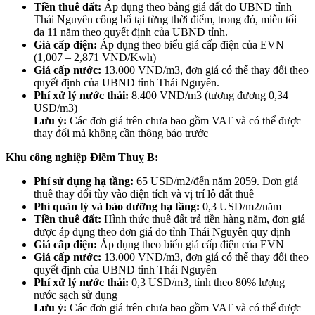
Tiền thuê đất:
Áp dụng theo bảng giá đất do UBND tỉnh
Thái Nguyên công bố tại từng thời điểm, trong đó, miễn tối
đa 11 năm theo quyết định của UBND tỉnh.
Giá cấp điện:
Áp dụng theo biểu giá cấp điện của EVN
(1,007 – 2,871 VND/Kwh)
Giá cấp nước:
13.000 VND/m3, đơn giá có thể thay đổi theo
quyết định của UBND tỉnh Thái Nguyên.
Phí xử lý nước thải:
8.400 VND/m3 (tương đương 0,34
USD/m3)
Lưu ý:
Các đơn giá trên chưa bao gồm VAT và có thể được
thay đổi mà không cần thông báo trước
Khu công nghiệp Điềm Thuỵ B:
Phí sử dụng hạ tầng:
65 USD/m2/đến năm 2059. Đơn giá
thuê thay đổi tùy vào diện tích và vị trí lô đất thuê
Phí quản lý và bảo dưỡng hạ tầng:
0,3 USD/m2/năm
Tiền thuê đất:
Hình thức thuê đất trả tiền hàng năm, đơn giá
được áp dụng theo đơn giá do tỉnh Thái Nguyên quy định
Giá cấp điện:
Áp dụng theo biểu giá cấp điện của EVN
Giá cấp nước:
13.000 VND/m3, đơn giá có thể thay đổi theo
quyết định của UBND tỉnh Thái Nguyên
Phí xử lý nước thải:
0,3 USD/m3, tính theo 80% lượng
nước sạch sử dụng
Lưu ý:
Các đơn giá trên chưa bao gồm VAT và có thể được