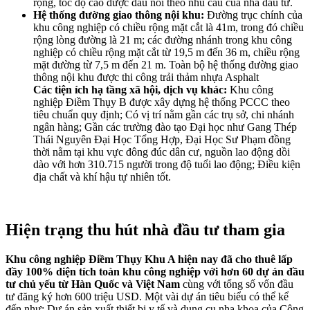
rộng, tốc độ cao được đấu nối theo nhu cầu của nhà đầu tư.
Hệ thống đường giao thông nội khu:
Đường trục chính của
khu công nghiệp có chiều rộng mặt cắt là 41m, trong đó chiều
rộng lòng đường là 21 m; các đường nhánh trong khu công
nghiệp có chiều rộng mặt cắt từ 19,5 m đến 36 m, chiều rộng
mặt đường từ 7,5 m đến 21 m. Toàn bộ hệ thống đường giao
thông nội khu được thi công trải thảm nhựa Asphalt
Các tiện ích hạ tầng xã hội, dịch vụ khác:
Khu công
nghiệp Điềm Thụy B được xây dựng hệ thống PCCC theo
tiêu chuẩn quy định; Có vị trí nằm gần các trụ sở, chi nhánh
ngân hàng; Gần các trường đào tạo Đại học như Gang Thép
Thái Nguyên Đại Học Tổng Hợp, Đại Học Sư Phạm đồng
thời nằm tại khu vực đông đúc dân cư, nguồn lao động dồi
dào với hơn 310.715 người trong độ tuổi lao động; Điều kiện
địa chất và khí hậu tự nhiên tốt.
Hiện trạng thu hút nhà đầu tư tham gia
Khu công nghiệp Điềm Thụy Khu A hiện nay đã cho thuê lấp
đầy 100% diện tích toàn khu công nghiệp với hơn 60 dự án đầu
tư chủ yếu từ Hàn Quốc và Việt Nam
cùng với tổng số vốn đầu
tư đăng ký hơn 600 triệu USD. Một vài dự án tiêu biểu có thể kể
đến như: Dự án sản xuất thiết bị y tế và dụng cụ nha khoa của Công