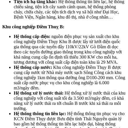
Tiện ích hạ tầng khác:
Hệ thống thông tin liên lạc, hệ thống
chiếu sáng, tiện ích cây xanh cảnh quan, hệ thống phòng
cháy, chữa cháy, các tiện tích dịch vụ xã hội như Đại Học,
Bệnh Viện, Ngân hàng, khu đô thị, nhà ở công nhân…
Khu công nghiệp Điềm Thuỵ B:
Hệ thống cấp điện:
nguồn điện phục vụ sản xuất cho khu
công nghiệp Điềm Thụy Khu B được lấy từ lưới điện quốc
gia thông qua các tuyến đây 110kV/22kV Gò Đầm đi dọc
theo các tuyến đường giao thông trong khu công nghiệp với
khả năng cung cấp ổn định tối thiểu 300 KW cho mỗi ha,
tương đương với công suất cấp điện toàn khu là 29 MVA.
Hệ thống cấp nước:
Khu công nghiệp Điềm Thụy B được
cung cấp nước từ Nhà máy nước sạch Sông Công cách khu
công nghiệp 1km thông qua đường ông D100-200 mm. Công
suất cấp nước phục vụ cho khu công nghiệp là 6.000
m3/ngày đêm.
Hệ thống xử lý nước thải:
Hệ thống xử lý nước thải của khu
công nghiệp với công suất tối đa 3.500 m3/ngày đêm, có khả
năng xử lý nước thải ra tới chuẩn B trước khi xả thải ra môi
trường.
Hệ thống thông tin liên lạc:
Hệ thống thông tin phục vụ cho
KCN Điềm Thụy được Bưu điện tỉnh Thái Nguyên quản lý
bao gồm hệ thống thống tin liên lạc hiện đại, băng thông