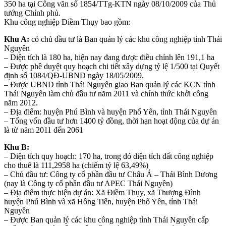
350 ha tại Công văn số 1854/TTg-KTN ngày 08/10/2009 của Thủ
tướng Chính phủ.
Khu công nghiệp Điềm Thụy bao gồm:
Khu A:
có chủ đầu tư là Ban quản lý các khu công nghiệp tỉnh Thái
Nguyên
– Diện tích là 180 ha, hiện nay đang được điều chỉnh lên 191,1 ha
– Được phê duyệt quy hoạch chi tiết xây dựng tỷ lệ 1/500 tại Quyết
định số 1084/QĐ-UBND ngày 18/05/2009.
– Được UBND tỉnh Thái Nguyên giao Ban quản lý các KCN tỉnh
Thái Nguyên làm chủ đầu tư năm 2011 và chính thức khởi công
năm 2012.
– Địa điểm: huyện Phú Bình và huyện Phổ Yên, tỉnh Thái Nguyên
– Tổng vốn đầu tư hơn 1400 tỷ đồng, thời hạn hoạt động của dự án
là từ năm 2011 đến 2061
Khu B:
– Diện tích quy hoạch: 170 ha, trong đó diện tích đất công nghiệp
cho thuê là 111,2958 ha (chiếm tỷ lệ 63,49%)
– Chủ đầu tư: Công ty cổ phần đầu tư Châu Á – Thái Bình Dương
(nay là Công ty cổ phần đầu tư APEC Thái Nguyên)
– Địa điểm thực hiện dự án: Xã Điềm Thụy, xã Thượng Đình
huyện Phú Bình và xã Hồng Tiến, huyện Phổ Yên, tỉnh Thái
Nguyên
– Được Ban quản lý các khu công nghiệp tỉnh Thái Nguyên cấp