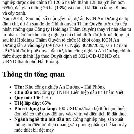
nghiệp được điều chỉnh từ 126,6 ha lên thành 128 ha (chiếm hơn
65%), đất giao thông 26 ha (13%) và còn lại là đất hạ tầng kỹ thuật
và cây xanh.
Năm 2014, Sau một số cuộc gây rối, dự án KCN An Dương đã bị
đình chỉ, dự án sau đó do Chính quyền Thâm Quyến trực tiếp tiếp
nhận (thông qua Công ty Holdings Thâm Quyến) thay vì nhà đầu tư
tư nhân. Dự án khu công nghiệp chỉ chính thức được khởi động lại
sau khi Holdings Thâm Quyến tổ chức lễ khởi công KCN An
Dương lần 2 vào ngày 09/12/2016. Ngày 30/09/2020, sau 12 năm
kể từ khi được phê duyệt đầu tư, khu công nghiệp An Dương chính
thức được thành lập theo Quyết định số 3021/QĐ-UBND của
UBND thành phố Hải Phòng.
Thông tin tổng quan
Tên:
Khu công nghiệp An Dương – Hải Phòng
Chủ đầu tư:
Công ty TNHH Liên hiệp đầu tư Thâm Việt
Quy mô:
196.1 Ha
Tỉ lệ lấp đầy:
65%
Phí sử dụng hạ tầng:
100 USD/m2/toàn bộ thời hạn thuê,
đơn giá có thể thay đổi tùy vào vị trí và diện tích lô đất thuê.
Ngành nghề thu hút đầu tư:
Công nghiệp nhẹ, sản xuất
thông tin điện tử, điện quang,văn phòng phẩm; chế tạo máy
móc thiết bị; dệt may