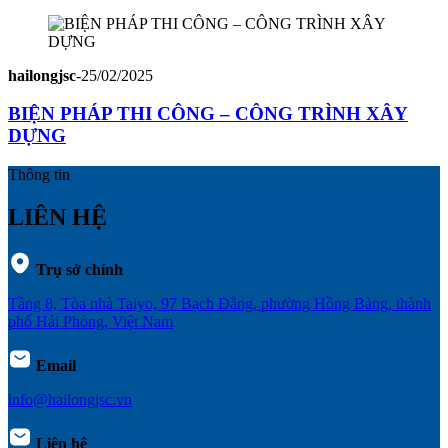
hailongjsc
-
25/02/2025
BIỆN PHÁP THI CÔNG – CÔNG TRÌNH XÂY
DỰNG
Thông tin
LIÊN HỆ
Trụ sở chính
Tầng 8, Tòa nhà Taiyo, 97 Bạch Đằng, phường Hồng Bàng, thành
phố Hải Phòng, Việt Nam
Email
info@hailongjsc.vn
Liên hệ