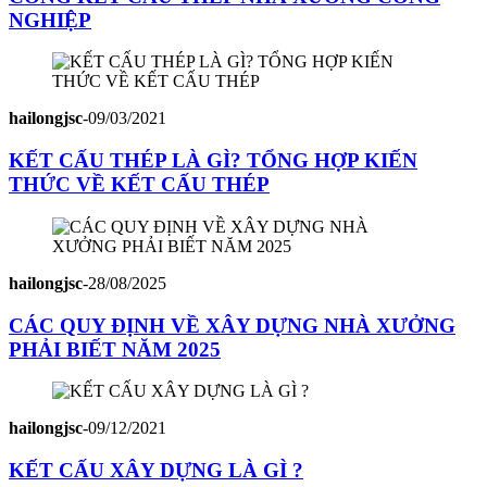
NGHIỆP
hailongjsc
-
09/03/2021
KẾT CẤU THÉP LÀ GÌ? TỔNG HỢP KIẾN
THỨC VỀ KẾT CẤU THÉP
hailongjsc
-
28/08/2025
CÁC QUY ĐỊNH VỀ XÂY DỰNG NHÀ XƯỞNG
PHẢI BIẾT NĂM 2025
hailongjsc
-
09/12/2021
KẾT CẤU XÂY DỰNG LÀ GÌ ?