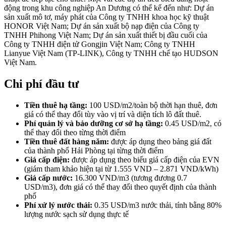
động trong khu công nghiệp An Dương có thể kể đến như: Dự án
sản xuất mô tơ, máy phát của Công ty TNHH khoa học kỹ thuật
HONOR Việt Nam; Dự án sản xuất bộ nạp điện của Công ty
TNHH Phihong Việt Nam; Dự án sản xuất thiết bị đầu cuối của
Công ty TNHH điện tử Gongjin Việt Nam; Công ty TNHH
Lianyue Việt Nam (TP-LINK), Công ty TNHH chế tạo HUDSON
Việt Nam.
Chi phí đầu tư
Tiền thuê hạ tầng:
100 USD/m2/toàn bộ thời hạn thuê, đơn
giá có thể thay đổi tùy vào vị trí và diện tích lô đất thuê.
Phí quản lý và bảo dưỡng cơ sở hạ tầng:
0.45 USD/m2, có
thể thay đổi theo từng thời điểm
Tiền thuê đất hàng năm:
được áp dụng theo bảng giá đất
của thành phố Hải Phòng tại từng thời điểm
Giá cấp điện:
được áp dụng theo biểu giá cấp điện của EVN
(giám tham khảo hiện tại từ 1.555 VND – 2.871 VND/kWh)
Giá cấp nước:
16.300 VND/m3 (tương đương 0.7
USD/m3), đơn giá có thể thay đổi theo quyết định của thành
phố
Phí xử lý nước thải:
0.35 USD/m3 nước thải, tính bằng 80%
lượng nước sạch sử dụng thực tế