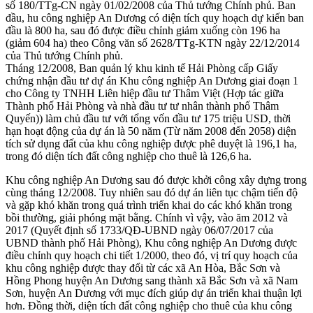
số 180/TTg-CN ngày 01/02/2008 của Thủ tướng Chính phủ. Ban
đầu, hu công nghiệp An Dương có diện tích quy hoạch dự kiến ban
đầu là 800 ha, sau đó được điều chỉnh giảm xuống còn 196 ha
(giảm 604 ha) theo Công văn số 2628/TTg-KTN ngày 22/12/2014
của Thủ tướng Chính phủ.
Tháng 12/2008, Ban quản lý khu kinh tế Hải Phòng cấp Giấy
chứng nhận đầu tư dự án Khu công nghiệp An Dương giai đoạn 1
cho Công ty TNHH Liên hiệp đầu tư Thâm Việt (Hợp tác giữa
Thành phố Hải Phòng và nhà đầu tư tư nhân thành phố Thâm
Quyến)) làm chủ đầu tư với tổng vốn đầu tư 175 triệu USD, thời
hạn hoạt động của dự án là 50 năm (Từ năm 2008 đến 2058) diện
tích sử dụng đất của khu công nghiệp được phê duyệt là 196,1 ha,
trong đó diện tích đất công nghiệp cho thuê là 126,6 ha.
Khu công nghiệp An Dương sau đó được khởi công xây dựng trong
cùng tháng 12/2008. Tuy nhiên sau đó dự án liên tục chậm tiến độ
và gặp khó khăn trong quá trình triển khai do các khó khăn trong
bồi thường, giải phóng mặt bằng. Chính vì vậy, vào ăm 2012 và
2017 (Quyết định số 1733/QĐ-UBND ngày 06/07/2017 của
UBND thành phố Hải Phòng), Khu công nghiệp An Dương được
điều chỉnh quy hoạch chi tiết 1/2000, theo đó, vị trí quy hoạch của
khu công nghiệp được thay đổi từ các xã An Hòa, Bắc Sơn và
Hồng Phong huyện An Dương sang thành xã Bắc Sơn và xã Nam
Sơn, huyện An Dương với mục đích giúp dự án triển khai thuận lợi
hơn. Đồng thời, diện tích đất công nghiệp cho thuê của khu công