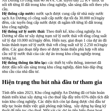
An Dương có công suất 40 MVA. Các tuyến dây 22 KV được đi
nổi tới từng lô đất trong khu công nghiệp, sẵn sàng đấu nối theo yêu
cầu.
Hệ thống cấp nước:
nước sạch được cung cấp từ nhà máy nước
sạch An Dương có công suất cấp nước đạt tối đa 30.000 m3/ngày
đêm, các tuyến ông cấp nước được đi ngầm tới từng lô đất trong
khu công nghiệp.
Hệ thống xử lý nước thải:
Theo thiết kế, khu công nghiệp An
Dương sẽ đầu tư xây dựng trạm xử lý nước thải với tổng công suất
xử lý đạt 10.000 m3/ngày đêm. Hiện nay, giai đoạn 1 của dự án đã
hoàn thành trạm xử lý nước thải với công suất xử lý 2.250 m3/ngày
đêm. Các giai đoạn tiếp theo sẽ được hoàn thiện phù hợp với nhu
cầu xử lý nước thải của các dự án trong khu công nghiệp trong
tương lai.
Hệ thống thông tin liên lạc:
các thiết bị viễn thông, internet đã
được đấu nối sẵn sàng trong khu công nghiệp, đảm bảo đáp ứng
nhu cầu của nhà đầu tư.
Hiện trạng thu hút nhà đầu tư tham gia
Tính đến năm 2023, Khu công nghiệp An Dương đã cơ bản hoàn
thành triển khai xây dựng và cho thuê lấp đầy trên 65% diện tích đất
toàn khu công nghiệp. Các diện tích còn lại đang được chủ đầu tư
tiếp tục hoàn thiện việc giải phóng mặt bằng, xây dựng hạ tầng kỹ
thuật để tiếp tục cho thuê. Một vài các dự án tiêu biểu đang hoạt