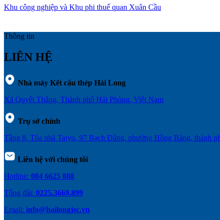
Khu công nghiệp và Khu phi thuế quan Xuân Cầu
Thông tin
LIÊN HỆ
Nhà máy Kết cấu thép Hải Long
Xã Quyết Thắng, Thành phố Hải Phòng, Việt Nam
Trụ sở chính
Tầng 8, Tòa nhà Taiyo, 97 Bạch Đằng, phường Hồng Bàng, thành 
Liên hệ với chúng tôi
Hotline:
084 6625 888
Tổng đài:
0225.3669.899
Email:
info@hailongjsc.vn