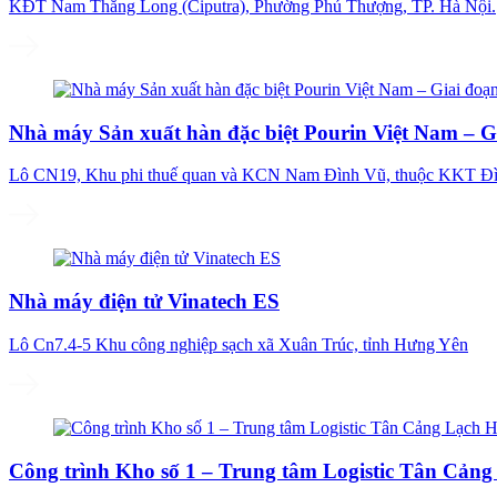
KĐT Nam Thăng Long (Ciputra), Phường Phú Thượng, TP. Hà Nội.
Nhà máy Sản xuất hàn đặc biệt Pourin Việt Nam – G
Lô CN19, Khu phi thuế quan và KCN Nam Đình Vũ, thuộc KKT Đìn
Nhà máy điện tử Vinatech ES
Lô Cn7.4-5 Khu công nghiệp sạch xã Xuân Trúc, tỉnh Hưng Yên
Công trình Kho số 1 – Trung tâm Logistic Tân Cản