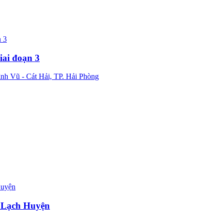
iai đoạn 3
h Vũ - Cát Hải, TP. Hải Phòng
g Lạch Huyện