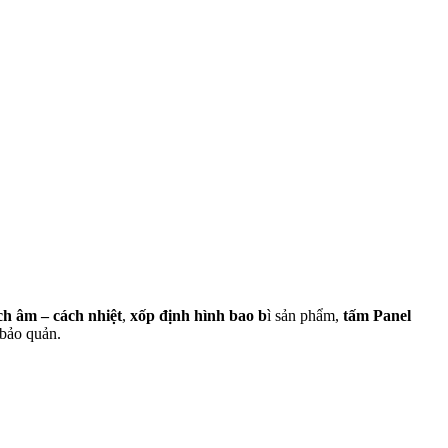
ch âm – cách nhiệt
,
xốp định hình
bao b
ì sản phẩm,
tấm Panel
 bảo quản.