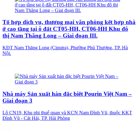
Tổ hợp dịch vụ, thương mại văn phòng kết hợp nhà
ở cao tầng tại ô đất CT05-HH, CT06-HH Khu đô
thị Nam Thăng Long – Giai đoạn III.
KĐT Nam Thăng Long (Ciputra), Phường Phú Thượng, TP. Hà
Nội.
Nhà máy Sản xuất hàn đặc biệt Pourin Việt Nam –
Giai đoạn 3
Lô CN19, Khu phi thuế quan và KCN Nam Đình Vũ, thuộc KKT
Đình Vũ - Cát Hải, TP. Hải Phòng