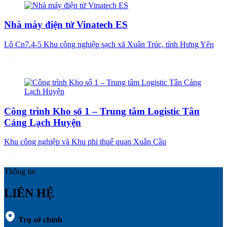
Nhà máy điện tử Vinatech ES
Lô Cn7.4-5 Khu công nghiệp sạch xã Xuân Trúc, tỉnh Hưng Yên
Công trình Kho số 1 – Trung tâm Logistic Tân
Cảng Lạch Huyện
Khu công nghiệp và Khu phi thuế quan Xuân Cầu
Thông tin
LIÊN HỆ
Trụ sở chính