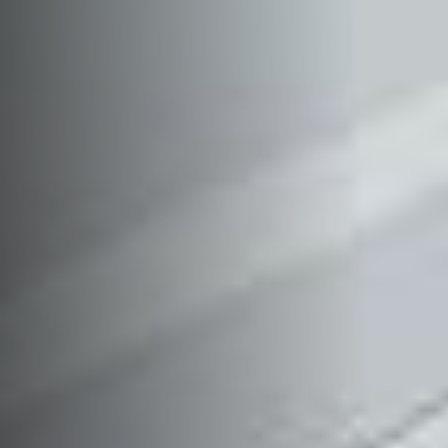
TƯ VẤN THIẾT KẾ
KẾT CẤU THÉP
NĂNG LỰC SẢN XUẤT KẾT CẤU THÉP
DỊCH VỤ TƯ VẤN ĐẦU TƯ
TƯ VẤN HOÀN THIỆN PHÁP LÝ DỰ ÁN XÂY DỰNG
NĂNG LỰC SẢN XUẤT CONTAINER
DỊCH VỤ TƯ VẤN THIẾT KẾ DỰ ÁN