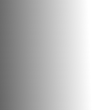
NĂNG LỰC SẢN XUẤT KẾT CẤU THÉP
DỊCH VỤ TƯ VẤN ĐẦU TƯ
VỤ TƯ VẤN HOÀN THIỆN PHÁP LÝ DỰ ÁN XÂY
NĂNG LỰC SẢN XUẤT CONTAINER
DỰNG
DỊCH VỤ TƯ VẤN THIẾT KẾ DỰ ÁN