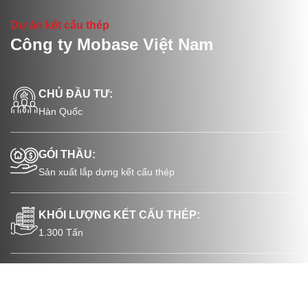
Dự án kết cấu thép
Công ty Mobase Việt Nam
CHỦ ĐẦU TƯ:
Hàn Quốc
GÓI THẦU:
Sản xuất lắp dựng kết cấu thép
KHỐI LƯỢNG KẾT CẤU THÉP:
1.300 Tấn
VỊ TRÍ:
Yên Phong, Bắc Ninh