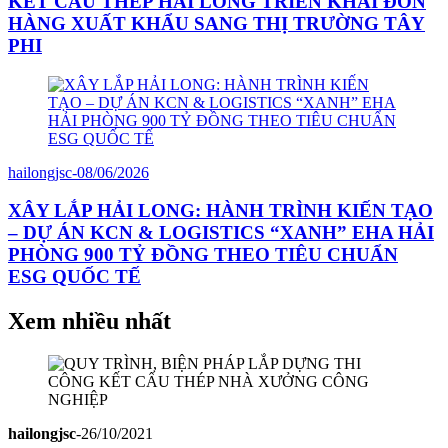
KẾT CẤU THÉP HẢI LONG TRIỂN KHAI ĐƠN
HÀNG XUẤT KHẨU SANG THỊ TRƯỜNG TÂY
PHI
hailongjsc
-
08/06/2026
XÂY LẮP HẢI LONG: HÀNH TRÌNH KIẾN TẠO
– DỰ ÁN KCN & LOGISTICS “XANH” EHA HẢI
PHÒNG 900 TỶ ĐỒNG THEO TIÊU CHUẨN
ESG QUỐC TẾ
Xem nhiều nhất
hailongjsc
-
26/10/2021