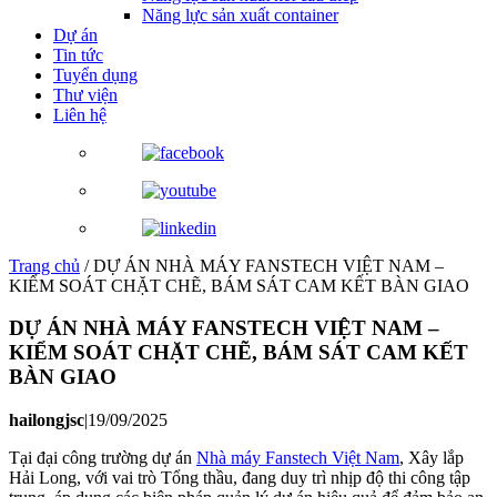
Năng lực sản xuất container
Dự án
Tin tức
Tuyển dụng
Thư viện
Liên hệ
Trang chủ
/
DỰ ÁN NHÀ MÁY FANSTECH VIỆT NAM –
KIỂM SOÁT CHẶT CHẼ, BÁM SÁT CAM KẾT BÀN GIAO
DỰ ÁN NHÀ MÁY FANSTECH VIỆT NAM –
KIỂM SOÁT CHẶT CHẼ, BÁM SÁT CAM KẾT
BÀN GIAO
hailongjsc
|
19/09/2025
Tại đại công trường dự án
Nhà máy Fanstech Việt Nam
, Xây lắp
Hải Long, với vai trò Tổng thầu, đang duy trì nhịp độ thi công tập