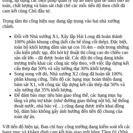
trung, áp dụng các biện pháp quản lý dự án hiệu quả để đảm bảo an
toàn, chất lượng và bám sát chặt chẽ các mốc tiến độ then chốt đã
cam kết cùng Chủ đầu tư.
Trọng tâm thi công hiện nay đang tập trung vào hai nhà xưởng
chính.
Đối với Nhà xưởng X1, Xây lắp Hải Long đã hoàn thành
100% phần khung cứng (kết cấu bê tông cốt thép). Đặc biệt,
toàn bộ khối lượng dầm sàn tại cos 10.4m – một trong những
cấu kiện phức tạp, đòi hỏi kỹ thuật thi công cao do chiều cao
sàn rất lớn – đã được hoàn tất. Các đội thi công đang khẩn
trương triển khai các công tác tiếp theo, với việc lắp dựng kết
cấu thép đạt 50% và xây tường đạt 30% khối lượng.
Song song với đó, Nhà xưởng X2 cũng đã hoàn tất 100%
phần khung cứng. Tiến độ các hạng mục hoàn thiện đang
bám sát X1, với công tác lắp dựng kết cấu thép đạt 50% và
xây tường đạt 35% khối lượng.
Để đảm bảo mục tiêu bàn giao tổng thể, các hạng mục hạ
tầng và phụ trợ khác (như đường giao thông nội bộ, hệ thống
thoát nước, nhà bảo vệ…) cũng đang được triển khai đồng
bộ, đảm bảo không gây ảnh hưởng đến tiến độ chung của
toàn dự án.
Với tiến độ hiện tại, Ban chỉ huy công trường đang kiểm soát tốt các
hạng mục và khẳng định cam kết bàn giao mặt bằng Tầng 01 (Nhà