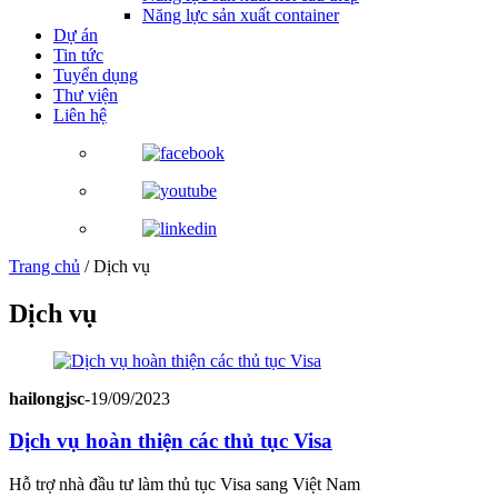
Năng lực sản xuất container
Dự án
Tin tức
Tuyển dụng
Thư viện
Liên hệ
Trang chủ
/
Dịch vụ
Dịch vụ
hailongjsc
-
19/09/2023
Dịch vụ hoàn thiện các thủ tục Visa
Hỗ trợ nhà đầu tư làm thủ tục Visa sang Việt Nam