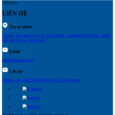
Thông tin
LIÊN HỆ
Trụ sở chính
Tầng 8, Tòa nhà Taiyo, 97 Bạch Đằng, phường Hồng Bàng, thành
phố Hải Phòng, Việt Nam
Email
info@hailongjsc.vn
Liên hệ
Hotline: 084 6625 888
Tổng đài: 0225.3669.899