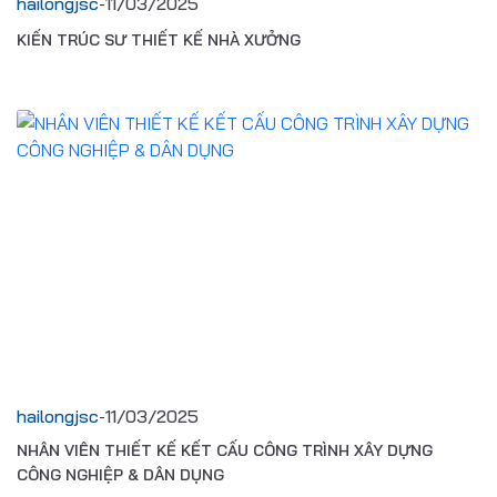
hailongjsc
-
11/03/2025
TƯ VẤN THIẾT KẾ
KẾT CẤU THÉP
KIẾN TRÚC SƯ THIẾT KẾ NHÀ XƯỞNG
NĂNG LỰC SẢN XUẤT KẾT CẤU THÉP
DỊCH VỤ TƯ VẤN ĐẦU TƯ
TƯ VẤN HOÀN THIỆN PHÁP LÝ DỰ ÁN XÂY DỰNG
NĂNG LỰC SẢN XUẤT CONTAINER
DỊCH VỤ TƯ VẤN THIẾT KẾ DỰ ÁN
hailongjsc
-
11/03/2025
NHÂN VIÊN THIẾT KẾ KẾT CẤU CÔNG TRÌNH XÂY DỰNG
CÔNG NGHIỆP & DÂN DỤNG