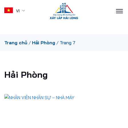
VI
Skip
Trang chủ
/
Hải Phòng
/
Trang 7
to
content
Hải Phòng