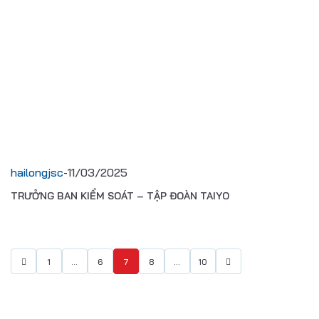
hailongjsc
-
11/03/2025
TRƯỞNG BAN KIỂM SOÁT – TẬP ĐOÀN TAIYO
1
…
6
7
8
…
10