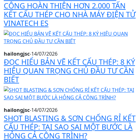
CÔNG HOÀN THIỆN HƠN 2.000 TẤN
KẾT CẤU THÉP CHO NHÀ MÁY ĐIỆN TỬ
VINATECH ES
hailongjsc
-
14/07/2026
ĐỌC HIỂU BẢN VẼ KẾT CẤU THÉP: 8 KÝ
HIỆU QUAN TRỌNG CHỦ ĐẦU TƯ CẦN
BIẾT
hailongjsc
-
14/07/2026
SHOT BLASTING & SƠN CHỐNG RỈ KẾT
CẤU THÉP: TẠI SAO SAI MỘT BƯỚC LÀ
HỎNG CẢ CÔNG TRÌNH?