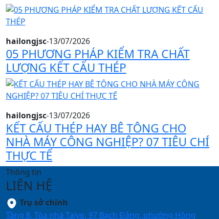
hailongjsc
-
13/07/2026
05 PHƯƠNG PHÁP KIỂM TRA CHẤT
LƯỢNG KẾT CẤU THÉP
hailongjsc
-
13/07/2026
KẾT CẤU THÉP HAY BÊ TÔNG CHO
NHÀ MÁY CÔNG NGHIỆP? 07 TIÊU CHÍ
THỰC TẾ
Thông tin
LIÊN HỆ
Trụ sở chính
Tầng 8, Tòa nhà Taiyo, 97 Bạch Đằng, phường Hồng