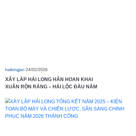
 VỤ TƯ VẤN HOÀN THIỆN PHÁP LÝ DỰ ÁN XÂY
NĂNG LỰC SẢN XUẤT CONTAINER
DỰNG
DỊCH VỤ TƯ VẤN THIẾT KẾ DỰ ÁN
hailongjsc
-
24/02/2026
XÂY LẮP HẢI LONG HÂN HOAN KHAI
XUÂN RỘN RÀNG – HÁI LỘC ĐẦU NĂM