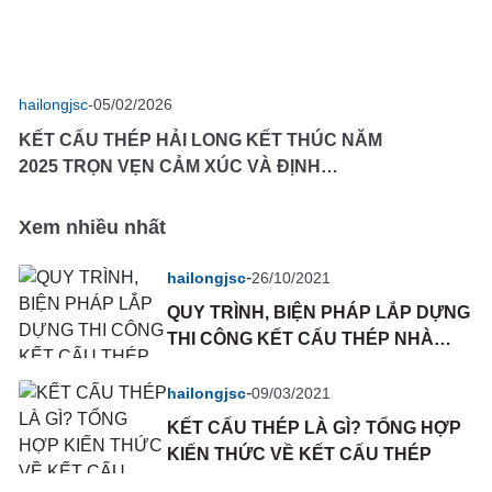
hailongjsc
-
05/02/2026
KẾT CẤU THÉP HẢI LONG KẾT THÚC NĂM
2025 TRỌN VẸN CẢM XÚC VÀ ĐỊNH
HƯỚNG BỨT PHÁ 2026
Xem nhiều nhất
-
hailongjsc
26/10/2021
QUY TRÌNH, BIỆN PHÁP LẮP DỰNG
THI CÔNG KẾT CẤU THÉP NHÀ
XƯỞNG CÔNG NGHIỆP
-
hailongjsc
09/03/2021
KẾT CẤU THÉP LÀ GÌ? TỔNG HỢP
KIẾN THỨC VỀ KẾT CẤU THÉP