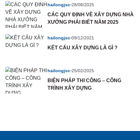
-
hailongjsc
28/08/2025
CÁC QUY ĐỊNH VỀ XÂY DỰNG NHÀ
XƯỞNG PHẢI BIẾT NĂM 2025
-
hailongjsc
09/12/2021
KẾT CẤU XÂY DỰNG LÀ GÌ ?
-
hailongjsc
25/02/2025
BIỆN PHÁP THI CÔNG – CÔNG
TRÌNH XÂY DỰNG