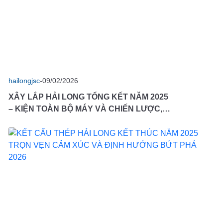
hailongjsc
-
09/02/2026
XÂY LẮP HẢI LONG TỔNG KẾT NĂM 2025
– KIỆN TOÀN BỘ MÁY VÀ CHIẾN LƯỢC,
SẴN SÀNG CHINH PHỤC NĂM 2026
THÀNH CÔNG