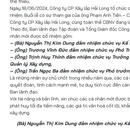
thể thiếu.
Ngày 18/06/2024, Công ty CP Xây lắp Hải Long tổ chức 
nhiệm. Buổi lễ có sự tham gia của ông Phạm Anh Tiến – 
Công ty CP Xây lắp Hải Long, cùng toàn thể CBNV đang là
Theo đó, Ban lãnh đạo Tập đoàn và Tổng Giám đốc Công 
nhân mới được bổ nhiệm gồm:
– (Bà) Nguyễn Thị Kim Dung đảm nhiệm chức vụ Kế 
– (Ông) Trương Vĩnh Đức đảm nhiệm chức vụ Phó Tr
– (Ông) Trịnh Huy Thính đảm nhiệm chức vụ Trưởng
Quản lý Xây dựng,
– (Ông) Trần Ngọc Ba đảm nhiệm chức vụ Phó trưở
Là những nhân sự chủ chốt trong nhiều năm qua, các cá 
quyết đoán, tính cách mạnh mẽ, tư duy tích cực đến cán 
Ban lãnh đạo.
Với tài năng và bản lĩnh, xin chúc các cá nhân mới được
phát huy tối đa tiềm năng, các giá trị văn hoá cốt lõi, k
xây dựng.
(Bà) Nguyễn Thị Kim Dung đảm nhiệm chức vụ Kế