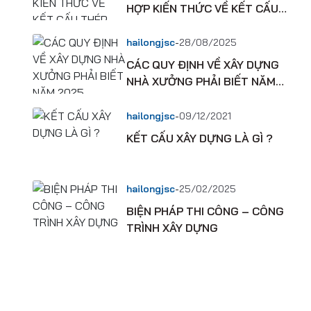
HỢP KIẾN THỨC VỀ KẾT CẤU
THÉP
-
hailongjsc
28/08/2025
CÁC QUY ĐỊNH VỀ XÂY DỰNG
NHÀ XƯỞNG PHẢI BIẾT NĂM
2025
-
hailongjsc
09/12/2021
KẾT CẤU XÂY DỰNG LÀ GÌ ?
-
hailongjsc
25/02/2025
BIỆN PHÁP THI CÔNG – CÔNG
TRÌNH XÂY DỰNG