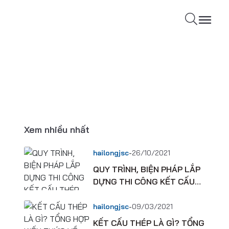
Xem nhiều nhất
-
hailongjsc
26/10/2021
QUY TRÌNH, BIỆN PHÁP LẮP
DỰNG THI CÔNG KẾT CẤU
THÉP NHÀ XƯỞNG CÔNG
NGHIỆP
-
hailongjsc
09/03/2021
KẾT CẤU THÉP LÀ GÌ? TỔNG