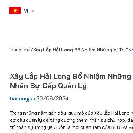
VI
Skip
to
Trang chủ
/
Xây Lắp Hải Long Bổ Nhiệm Những Vị Trí “
content
Xây Lắp Hải Long Bổ Nhiệm Những 
Nhân Sự Cấp Quản Lý
hailongjsc
20/06/2024
|
Trong những năm gần đây, quy mô của Xây lắp Hải Long n
cơ cấu quản lý để tăng cường thêm nhân sự phù hợp, đáp
trí nhân sự trọng yếu luôn là mối quan tâm của BLĐ, và vi