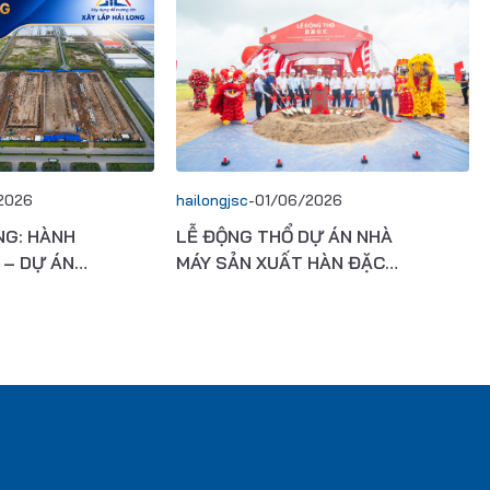
2026
hailongjsc
-
01/06/2026
NG: HÀNH
LỄ ĐỘNG THỔ DỰ ÁN NHÀ
 – DỰ ÁN
MÁY SẢN XUẤT HÀN ĐẶC
CS “XANH”
BIỆT POURIN VIỆT NAM –
 900 TỶ
GIAI ĐOẠN 3
U CHUẨN