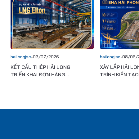
hailongjsc
-
03/07/2026
hailongjsc
-
08/06/
KẾT CẤU THÉP HẢI LONG
XÂY LẮP HẢI LO
TRIỂN KHAI ĐƠN HÀNG
TRÌNH KIẾN TẠO
XUẤT KHẨU SANG THỊ
KCN & LOGISTI
TRƯỜNG TÂY PHI
EHA HẢI PHÒNG
ĐỒNG THEO TIÊ
ESG QUỐC TẾ