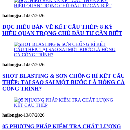
hailongjsc
-
14/07/2026
ĐỌC HIỂU BẢN VẼ KẾT CẤU THÉP: 8 KÝ
HIỆU QUAN TRỌNG CHỦ ĐẦU TƯ CẦN BIẾT
hailongjsc
-
14/07/2026
SHOT BLASTING & SƠN CHỐNG RỈ KẾT CẤU
THÉP: TẠI SAO SAI MỘT BƯỚC LÀ HỎNG CẢ
CÔNG TRÌNH?
hailongjsc
-
13/07/2026
05 PHƯƠNG PHÁP KIỂM TRA CHẤT LƯỢNG