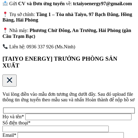
Gửi
CV và Đơn ứng tuyển
về:
tctaiyoenergy97@gmail.com
Trụ sở chính:
Tầng 1 – Tòa nhà Taiyo, 97 Bạch Đằng, Hồng
Bàng, Hải Phòng
Nhà máy:
Phương Chử Đông, An Trường, Hải Phòng (gần
Cầu Trạm Bạc)
Liên hệ: 0936 337 926 (Ms.Ninh)
[TAIYO ENERGY] TRƯỞNG PHÒNG SẢN
XUẤT
Vui lòng điền vào mẫu đơn tương ứng dưới đây. Sau đó upload file
thông tin ứng tuyển theo mẫu sau và nhấn Hoàn thành để nộp hồ sơ
Họ và tên
*
Số điện thoại
*
Email
*