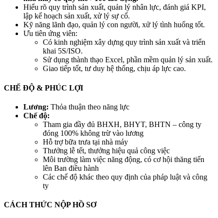
Hiểu rõ quy trình sản xuất, quản lý nhân lực, đánh giá KPI,
lập kế hoạch sản xuất, xử lý sự cố.
Kỹ năng lãnh đạo, quản lý con người, xử lý tình huống tốt.
Ưu tiên ứng viên:
Có kinh nghiệm xây dựng quy trình sản xuất và triển
khai 5S/ISO.
Sử dụng thành thạo Excel, phần mềm quản lý sản xuất.
Giao tiếp tốt, tư duy hệ thống, chịu áp lực cao.
CHẾ ĐỘ & PHÚC LỢI
Lương:
Thỏa thuận theo năng lực
Chế độ:
Tham gia đầy đủ BHXH, BHYT, BHTN – công ty
đóng 100% không trừ vào lương
Hỗ trợ bữa trưa tại nhà máy
Thưởng lễ tết, thưởng hiệu quả công việc
Môi trường làm việc năng động, có cơ hội thăng tiến
lên Ban điều hành
Các chế độ khác theo quy định của pháp luật và công
ty
CÁCH THỨC NỘP HỒ SƠ