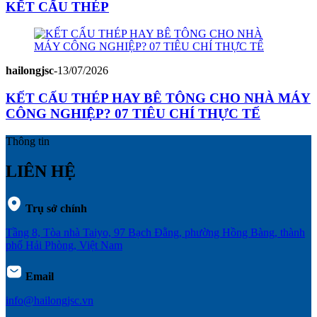
KẾT CẤU THÉP
hailongjsc
-
13/07/2026
KẾT CẤU THÉP HAY BÊ TÔNG CHO NHÀ MÁY
CÔNG NGHIỆP? 07 TIÊU CHÍ THỰC TẾ
Thông tin
LIÊN HỆ
Trụ sở chính
Tầng 8, Tòa nhà Taiyo, 97 Bạch Đằng, phường Hồng Bàng, thành
phố Hải Phòng, Việt Nam
Email
info@hailongjsc.vn