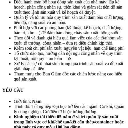
Điều hành toàn bộ hoạt động sản xuất của nhà máy: lập kế
hoạch, phân công nhân sự, triển khai và giám sát tiến độ sản
xuất theo lệnh sản xuất và kế hoạch đã duyệt.
Quản lý và tối ưu hóa quy trình sản xuất đảm bảo chất lượng,
tiến độ, năng suất và an toàn.
Phối hợp với các phòng ban (kỹ thuật, kế hoạch, chất lượng,
bảo trì, kho…) để đảm bảo dòng chảy sản xuất thông suốt.
Theo dõi và đánh giá hiệu quả làm việc của các tổ/nhóm sản
xuất, tổ trưởng, công nhân – đưa ra điều chỉnh kịp thời.
Kiểm soát chi phí sản xuất, nguyên vật liệu, hạn chế lãng phí.
Tổ chức đào tạo, hướng dẫn đội ngũ công nhân về quy trình
kỹ thuật, nội quy – an toàn – 5S.
Xử lý các sự cố phát sinh trong quá trình sản xuất và đề xuất
giải pháp cải tiến.
Tham mưu cho Ban Giám đốc các chiến lược nâng cao hiệu
quả sản xuất.
YÊU CẦU
Giới tính:
Nam
Trình độ: Tốt nghiệp Đại học trở lên các ngành Cơ khí, Quản
lý công nghiệp, Cơ điện tử hoặc tương đương.
Kinh nghiệm tối thiểu 05 năm ở vị trí quản lý sản xuất
trong lĩnh vực cơ khí/chế tạo/kết cấu thép/container hoặc
nhà máy có quy mô >100 lao động.