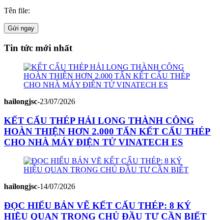
Tên file:
Gửi ngay
Tin tức mới nhất
hailongjsc
-
23/07/2026
KẾT CẤU THÉP HẢI LONG THÀNH CÔNG
HOÀN THIỆN HƠN 2.000 TẤN KẾT CẤU THÉP
CHO NHÀ MÁY ĐIỆN TỬ VINATECH ES
hailongjsc
-
14/07/2026
ĐỌC HIỂU BẢN VẼ KẾT CẤU THÉP: 8 KÝ
HIỆU QUAN TRỌNG CHỦ ĐẦU TƯ CẦN BIẾT