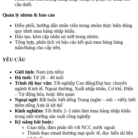
cần thiết.
Quản lý nhóm & báo cáo
Điều phối, hướng dẫn nhân viên trong nhóm thực hiện đúng
quy trình mua hàng nhập khẩu.
Đào tạo, kèm cặp nhân sự mới trong nhóm.
Tổng hợp, phân tích và báo cáo kết quả mua hàng hàng
tuần/tháng cho cấp trên.
YÊU CẦU
Giới tính:
Nam (ưu tiên)
Độ tuổi:
Từ 28 – 40 tuổi
Trình độ học vấn:
Tốt nghiệp Cao đẳng/Đại học chuyên
ngành Kinh tế, Ngoại thương, Xuất nhập khẩu, Cơ khí, Điện
– Tự động hóa, hoặc liên quan
Ngoại ngữ:
Bắt buộc biết tiếng Trung (nghe – nói – viết); biết
thêm tiếng Anh là lợi thế
Kinh nghiệm:
Tối thiểu 2–3 năm làm mua hàng nhập khẩu
trong môi trường sản xuất công nghiệp
Kỹ năng bắt buộc:
Giao tiếp, đàm phán tốt với NCC nước ngoài
Thành thạo email thương mại quốc tế, đọc hiểu tài liệu