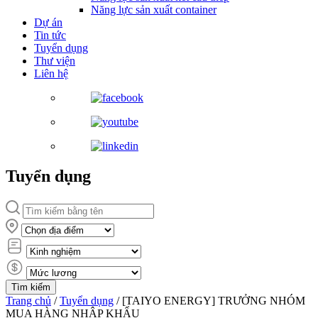
Năng lực sản xuất container
Dự án
Tin tức
Tuyển dụng
Thư viện
Liên hệ
Tuyển dụng
Trang chủ
/
Tuyển dụng
/
[TAIYO ENERGY] TRƯỞNG NHÓM
MUA HÀNG NHẬP KHẨU