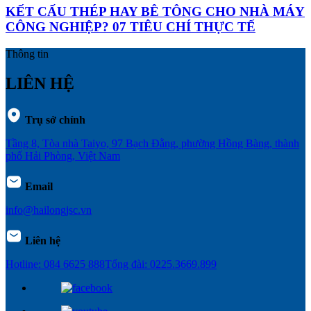
KẾT CẤU THÉP HAY BÊ TÔNG CHO NHÀ MÁY
CÔNG NGHIỆP? 07 TIÊU CHÍ THỰC TẾ
Thông tin
LIÊN HỆ
Trụ sở chính
Tầng 8, Tòa nhà Taiyo, 97 Bạch Đằng, phường Hồng Bàng, thành
phố Hải Phòng, Việt Nam
Email
info@hailongjsc.vn
Liên hệ
Hotline: 084 6625 888
Tổng đài: 0225.3669.899