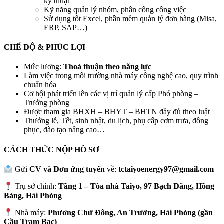
kỹ thuật
Kỹ năng quản lý nhóm, phân công công việc
Sử dụng tốt Excel, phần mềm quản lý đơn hàng (Misa,
ERP, SAP…)
CHẾ ĐỘ & PHÚC LỢI
Mức lương:
Thoả thuận theo năng lực
Làm việc trong môi trường nhà máy công nghệ cao, quy trình
chuẩn hóa
Cơ hội phát triển lên các vị trí quản lý cấp Phó phòng –
Trưởng phòng
Được tham gia BHXH – BHYT – BHTN đầy đủ theo luật
Thưởng lễ, Tết, sinh nhật, du lịch, phụ cấp cơm trưa, đồng
phục, đào tạo nâng cao…
CÁCH THỨC NỘP HỒ SƠ
Gửi
CV và Đơn ứng tuyển
về:
tctaiyoenergy97@gmail.com
Trụ sở chính:
Tầng 1 – Tòa nhà Taiyo, 97 Bạch Đằng, Hồng
Bàng, Hải Phòng
Nhà máy:
Phương Chử Đông, An Trường, Hải Phòng (gần
Cầu Trạm Bạc)