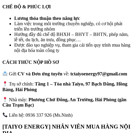
CHẾ ĐỘ & PHÚC LỢI
Lương thỏa thuận theo năng lực
Làm việc trong môi trường chuyên nghiệp, có cơ hội phát
triển lên trưởng nhóm
Hưởng đầy đủ chế độ BHXH – BHYT – BHTN, phép năm,
lễ tết, du lịch, ăn trưa, đồng phục…
Được đào tạo nghiệp vụ, tham gia cải tiến quy trình mua hàng
nội địa hóa toàn công ty
CÁCH THỨC NỘP HỒ SƠ
Gửi
CV và Đơn ứng tuyển
về:
tctaiyoenergy97@gmail.com
Trụ sở chính:
Tầng 1 – Tòa nhà Taiyo, 97 Bạch Đằng, Hồng
Bàng, Hải Phòng
Nhà máy:
Phương Chử Đông, An Trường, Hải Phòng (gần
Cầu Trạm Bạc)
Liên hệ: 0936 337 926 (Ms.Ninh)
[TAIYO ENERGY] NHÂN VIÊN MUA HÀNG NỘI