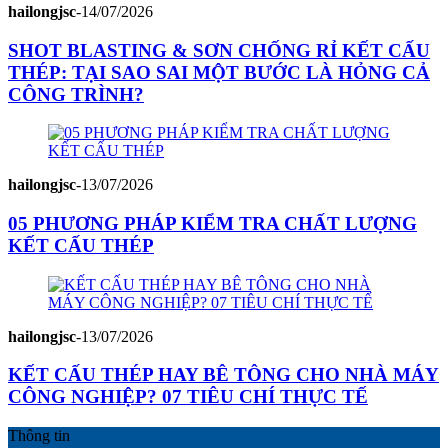
hailongjsc
-
14/07/2026
SHOT BLASTING & SƠN CHỐNG RỈ KẾT CẤU
THÉP: TẠI SAO SAI MỘT BƯỚC LÀ HỎNG CẢ
CÔNG TRÌNH?
hailongjsc
-
13/07/2026
05 PHƯƠNG PHÁP KIỂM TRA CHẤT LƯỢNG
KẾT CẤU THÉP
hailongjsc
-
13/07/2026
KẾT CẤU THÉP HAY BÊ TÔNG CHO NHÀ MÁY
CÔNG NGHIỆP? 07 TIÊU CHÍ THỰC TẾ
Thông tin