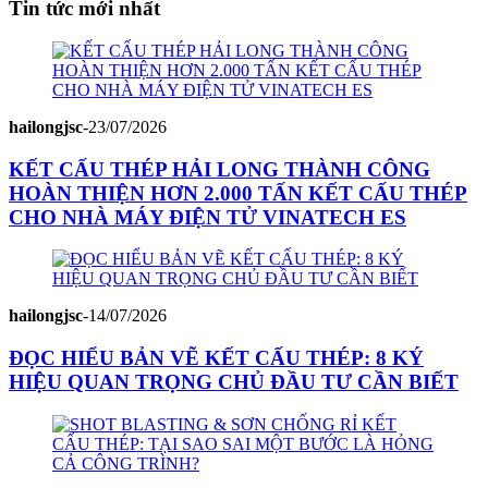
Tin tức mới nhất
hailongjsc
-
23/07/2026
KẾT CẤU THÉP HẢI LONG THÀNH CÔNG
HOÀN THIỆN HƠN 2.000 TẤN KẾT CẤU THÉP
CHO NHÀ MÁY ĐIỆN TỬ VINATECH ES
hailongjsc
-
14/07/2026
ĐỌC HIỂU BẢN VẼ KẾT CẤU THÉP: 8 KÝ
HIỆU QUAN TRỌNG CHỦ ĐẦU TƯ CẦN BIẾT