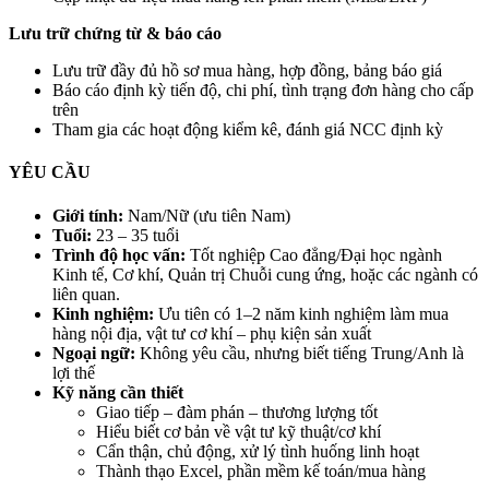
Lưu trữ chứng từ & báo cáo
Lưu trữ đầy đủ hồ sơ mua hàng, hợp đồng, bảng báo giá
Báo cáo định kỳ tiến độ, chi phí, tình trạng đơn hàng cho cấp
trên
Tham gia các hoạt động kiểm kê, đánh giá NCC định kỳ
YÊU CẦU
Giới tính:
Nam/Nữ (ưu tiên Nam)
Tuổi:
23 – 35 tuổi
Trình độ học vấn:
Tốt nghiệp Cao đẳng/Đại học ngành
Kinh tế, Cơ khí, Quản trị Chuỗi cung ứng, hoặc các ngành có
liên quan.
Kinh nghiệm:
Ưu tiên có 1–2 năm kinh nghiệm làm mua
hàng nội địa, vật tư cơ khí – phụ kiện sản xuất
Ngoại ngữ:
Không yêu cầu, nhưng biết tiếng Trung/Anh là
lợi thế
Kỹ năng cần thiết
Giao tiếp – đàm phán – thương lượng tốt
Hiểu biết cơ bản về vật tư kỹ thuật/cơ khí
Cẩn thận, chủ động, xử lý tình huống linh hoạt
Thành thạo Excel, phần mềm kế toán/mua hàng