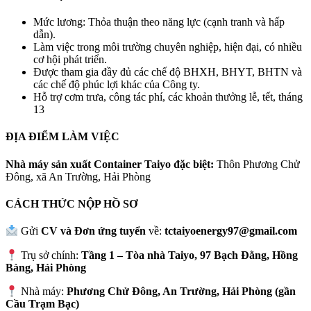
Mức lương: Thỏa thuận theo năng lực (cạnh tranh và hấp
dẫn).
Làm việc trong môi trường chuyên nghiệp, hiện đại, có nhiều
cơ hội phát triển.
Được tham gia đầy đủ các chế độ BHXH, BHYT, BHTN và
các chế độ phúc lợi khác của Công ty.
Hỗ trợ cơm trưa, công tác phí, các khoản thưởng lễ, tết, tháng
13
ĐỊA ĐIỂM LÀM VIỆC
Nhà máy sản xuất Container Taiyo đặc biệt:
Thôn Phương Chử
Đông, xã An Trường, Hải Phòng
CÁCH THỨC NỘP HỒ SƠ
Gửi
CV và Đơn ứng tuyển
về:
tctaiyoenergy97@gmail.com
Trụ sở chính:
Tầng 1 – Tòa nhà Taiyo, 97 Bạch Đằng, Hồng
Bàng, Hải Phòng
Nhà máy:
Phương Chử Đông, An Trường, Hải Phòng (gần
Cầu Trạm Bạc)