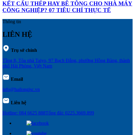
KẾT CẤU THÉP HAY BÊ TÔNG CHO NHÀ MÁY
CÔNG NGHIỆP? 07 TIÊU CHÍ THỰC TẾ
Thông tin
LIÊN HỆ
Trụ sở chính
Tầng 8, Tòa nhà Taiyo, 97 Bạch Đằng, phường Hồng Bàng, thành
phố Hải Phòng, Việt Nam
Email
info@hailongjsc.vn
Liên hệ
Hotline: 084 6625 888
Tổng đài: 0225.3669.899