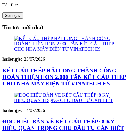
Tên file:
Gửi ngay
Tin tức mới nhất
hailongjsc
-
23/07/2026
KẾT CẤU THÉP HẢI LONG THÀNH CÔNG
HOÀN THIỆN HƠN 2.000 TẤN KẾT CẤU THÉP
CHO NHÀ MÁY ĐIỆN TỬ VINATECH ES
hailongjsc
-
14/07/2026
ĐỌC HIỂU BẢN VẼ KẾT CẤU THÉP: 8 KÝ
HIỆU QUAN TRỌNG CHỦ ĐẦU TƯ CẦN BIẾT