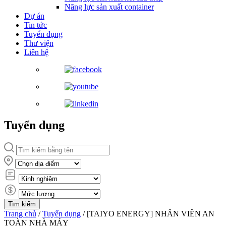
Năng lực sản xuất container
Dự án
Tin tức
Tuyển dụng
Thư viện
Liên hệ
Tuyển dụng
Trang chủ
/
Tuyển dụng
/
[TAIYO ENERGY] NHÂN VIÊN AN
TOÀN NHÀ MÁY