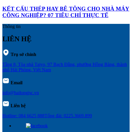
KẾT CẤU THÉP HAY BÊ TÔNG CHO NHÀ MÁY
CÔNG NGHIỆP? 07 TIÊU CHÍ THỰC TẾ
Thông tin
LIÊN HỆ
Trụ sở chính
Tầng 8, Tòa nhà Taiyo, 97 Bạch Đằng, phường Hồng Bàng, thành
phố Hải Phòng, Việt Nam
Email
info@hailongjsc.vn
Liên hệ
Hotline: 084 6625 888
Tổng đài: 0225.3669.899