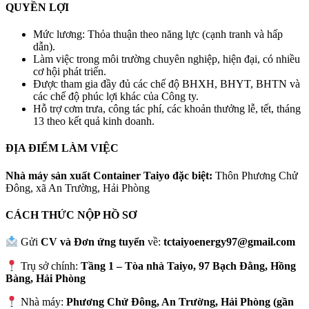
QUYỀN LỢI
Mức lương: Thỏa thuận theo năng lực (cạnh tranh và hấp
dẫn).
Làm việc trong môi trường chuyên nghiệp, hiện đại, có nhiều
cơ hội phát triển.
Được tham gia đầy đủ các chế độ BHXH, BHYT, BHTN và
các chế độ phúc lợi khác của Công ty.
Hỗ trợ cơm trưa, công tác phí, các khoản thưởng lễ, tết, tháng
13 theo kết quả kinh doanh.
ĐỊA ĐIỂM LÀM VIỆC
Nhà máy sản xuất Container Taiyo đặc biệt:
Thôn Phương Chử
Đông, xã An Trường, Hải Phòng
CÁCH THỨC NỘP HỒ SƠ
Gửi
CV và Đơn ứng tuyển
về:
tctaiyoenergy97@gmail.com
Trụ sở chính:
Tầng 1 – Tòa nhà Taiyo, 97 Bạch Đằng, Hồng
Bàng, Hải Phòng
Nhà máy:
Phương Chử Đông, An Trường, Hải Phòng (gần