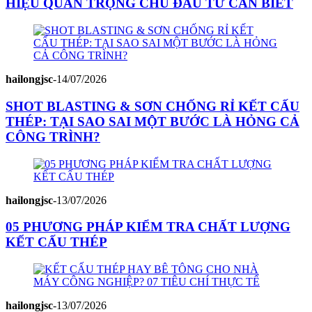
HIỆU QUAN TRỌNG CHỦ ĐẦU TƯ CẦN BIẾT
hailongjsc
-
14/07/2026
SHOT BLASTING & SƠN CHỐNG RỈ KẾT CẤU
THÉP: TẠI SAO SAI MỘT BƯỚC LÀ HỎNG CẢ
CÔNG TRÌNH?
hailongjsc
-
13/07/2026
05 PHƯƠNG PHÁP KIỂM TRA CHẤT LƯỢNG
KẾT CẤU THÉP
hailongjsc
-
13/07/2026