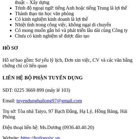
thuật – Xây dựng
Trình độ ngoại ngữ: tiếng Anh hoặc tiếng Trung là lợi thế
Thành thạo tin học văn phòng
Có kinh nghiệm kinh doanh là lợi thế
Nhiệt tình trong công việc, không ngại di chuyển
Có mong muốn gắn bó và phát triển lâu dài cùng Công ty
Chưa có kinh nghiệm sẽ được đào tạo
HỒ SƠ
Hồ sơ bao gồm: Sơ yếu lý lịch, Đơn xin việc, CV và các văn bằng
chứng chỉ có liên quan
LIÊN HỆ BỘ PHẬN TUYỂN DỤNG
SĐT: 0225 3669 899 (máy lẻ 103)
Email:
tuyendunghailong97@gmail.com
Trụ sở: Tòa nhà Taiyo, 97 Bạch Đằng, Hạ Lý, Hồng Bàng, Hải
Phòng
Điện thoại liên hệ: Ms.Dương (0936.40.40.20)
Website:
https://hailongjsc.vn