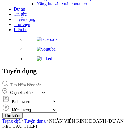
Năng lực sản xuất container
Dự án
Tin tức
Tuyển dụng
Thư viện
Liên hệ
Tuyển dụng
Trang chủ
/
Tuyển dụng
/
NHÂN VIÊN KINH DOANH (DỰ ÁN
KẾT CẤU THÉP)