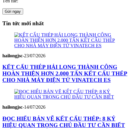
Tên file:
Gửi ngay
Tin tức mới nhất
hailongjsc
-
23/07/2026
KẾT CẤU THÉP HẢI LONG THÀNH CÔNG
HOÀN THIỆN HƠN 2.000 TẤN KẾT CẤU THÉP
CHO NHÀ MÁY ĐIỆN TỬ VINATECH ES
hailongjsc
-
14/07/2026
ĐỌC HIỂU BẢN VẼ KẾT CẤU THÉP: 8 KÝ
HIỆU QUAN TRỌNG CHỦ ĐẦU TƯ CẦN BIẾT