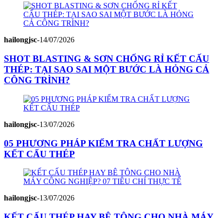
hailongjsc
-
14/07/2026
SHOT BLASTING & SƠN CHỐNG RỈ KẾT CẤU
THÉP: TẠI SAO SAI MỘT BƯỚC LÀ HỎNG CẢ
CÔNG TRÌNH?
hailongjsc
-
13/07/2026
05 PHƯƠNG PHÁP KIỂM TRA CHẤT LƯỢNG
KẾT CẤU THÉP
hailongjsc
-
13/07/2026
KẾT CẤU THÉP HAY BÊ TÔNG CHO NHÀ MÁY