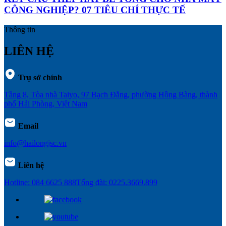
CÔNG NGHIỆP? 07 TIÊU CHÍ THỰC TẾ
Thông tin
LIÊN HỆ
Trụ sở chính
Tầng 8, Tòa nhà Taiyo, 97 Bạch Đằng, phường Hồng Bàng, thành
phố Hải Phòng, Việt Nam
Email
info@hailongjsc.vn
Liên hệ
Hotline: 084 6625 888
Tổng đài: 0225.3669.899