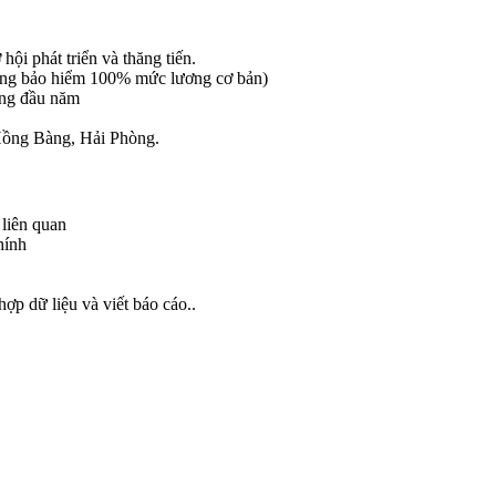
ội phát triển và thăng tiến.
g bảo hiểm 100% mức lương cơ bản)
ơng đầu năm
Hồng Bàng, Hải Phòng.
 liên quan
hính
ợp dữ liệu và viết báo cáo..