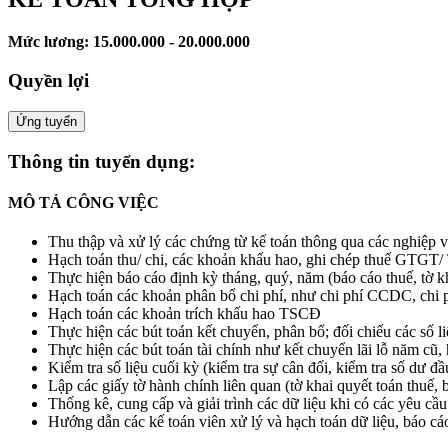
Mức lương: 15.000.000 - 20.000.000
Quyền lợi
Ứng tuyển
Thông tin tuyển dụng:
MÔ TẢ CÔNG VIỆC
Thu thập và xử lý các chứng từ kế toán thông qua các nghiệp v
Hạch toán thu/ chi, các khoản khấu hao, ghi chép thuế GT
Thực hiện báo cáo định kỳ tháng, quý, năm (báo cáo thuế, tờ k
Hạch toán các khoản phân bổ chi phí, như chi phí CCDC, chi p
Hạch toán các khoản trích khấu hao TSCĐ
Thực hiện các bút toán kết chuyển, phân bổ; đối chiếu các số l
Thực hiện các bút toán tài chính như kết chuyển lãi lỗ năm cũ
Kiểm tra số liệu cuối kỳ (kiểm tra sự cân đối, kiểm tra số dư 
Lập các giấy tờ hành chính liên quan (tờ khai quyết toán thuế, 
Thống kê, cung cấp và giải trình các dữ liệu khi có các yêu cầ
Hướng dẫn các kế toán viên xử lý và hạch toán dữ liệu, báo cá