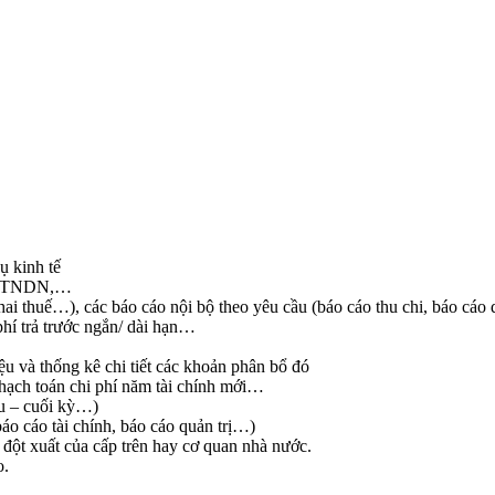
ụ kinh tế
GT/ TNDN,…
hai thuế…), các báo cáo nội bộ theo yêu cầu (báo cáo thu chi, báo cáo
hí trả trước ngắn/ dài hạn…
iệu và thống kê chi tiết các khoản phân bổ đó
, hạch toán chi phí năm tài chính mới…
đầu – cuối kỳ…)
báo cáo tài chính, báo cáo quản trị…)
u đột xuất của cấp trên hay cơ quan nhà nước.
o.