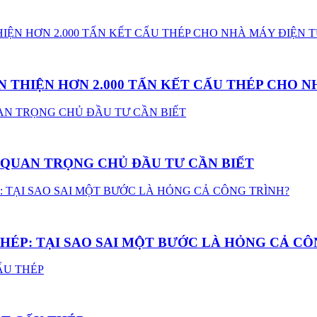
 THIỆN HƠN 2.000 TẤN KẾT CẤU THÉP CHO N
U QUAN TRỌNG CHỦ ĐẦU TƯ CẦN BIẾT
HÉP: TẠI SAO SAI MỘT BƯỚC LÀ HỎNG CẢ CÔ