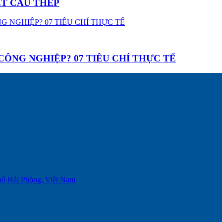
ẾT CẤU THÉP
ÔNG NGHIỆP? 07 TIÊU CHÍ THỰC TẾ
phố Hải Phòng, Việt Nam