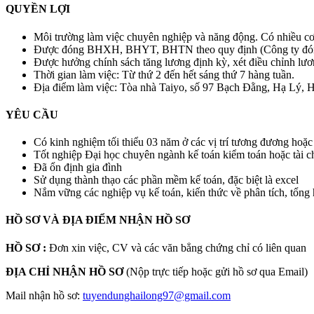
QUYỀN LỢI
Môi trường làm việc chuyên nghiệp và năng động. Có nhiều cơ h
Được đóng BHXH, BHYT, BHTN theo quy định (Công ty đón
Được hưởng chính sách tăng lương định kỳ, xét điều chỉnh lư
Thời gian làm việc: Từ thứ 2 đến hết sáng thứ 7 hàng tuần.
Địa điểm làm việc: Tòa nhà Taiyo, số 97 Bạch Đằng, Hạ Lý, 
YÊU CẦU
Có kinh nghiệm tối thiểu 03 năm ở các vị trí tương đương hoặc
Tốt nghiệp Đại học chuyên ngành kế toán kiểm toán hoặc tài c
Đã ổn định gia đình
Sử dụng thành thạo các phần mềm kế toán, đặc biệt là excel
Nắm vững các nghiệp vụ kế toán, kiến thức về phân tích, tổng h
HỒ SƠ VÀ ĐỊA ĐIỂM NHẬN HỒ SƠ
HỒ SƠ :
Đơn xin việc, CV và các văn bẳng chứng chỉ có liên quan
ĐỊA CHỈ NHẬN HỒ SƠ
(Nộp trực tiếp hoặc gửi hồ sơ qua Email)
Mail nhận hồ sơ:
tuyendunghailong97@gmail.com