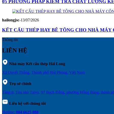
05 PHƯƠNG PHÁP KIỂM TRA CHẤT LƯỢNG K
hailongjsc
-
13/07/2026
KẾT CẤU THÉP HAY BÊ TÔNG CHO NHÀ MÁY C
Thông tin
LIÊN HỆ
Nhà máy Kết cấu thép Hải Long
Xã Quyết Thắng, Thành phố Hải Phòng, Việt Nam
Trụ sở chính
Tầng 8, Tòa nhà Taiyo, 97 Bạch Đằng, phường Hồng Bàng, thành 
Liên hệ với chúng tôi
Hotline:
084 6625 888