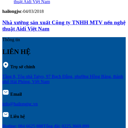
hailongjsc
-
04/03/2018
Nhà xưởng sản xuất Công ty TNHH MTV nến nghệ
thuật Aidi Việt Nam
Thông tin
LIÊN HỆ
Trụ sở chính
Tầng 8, Tòa nhà Taiyo, 97 Bạch Đằng, phường Hồng Bàng, thành
phố Hải Phòng, Việt Nam
Email
info@hailongjsc.vn
Liên hệ
Hotline: 084 6625 888
Tổng đài: 0225.3669.899