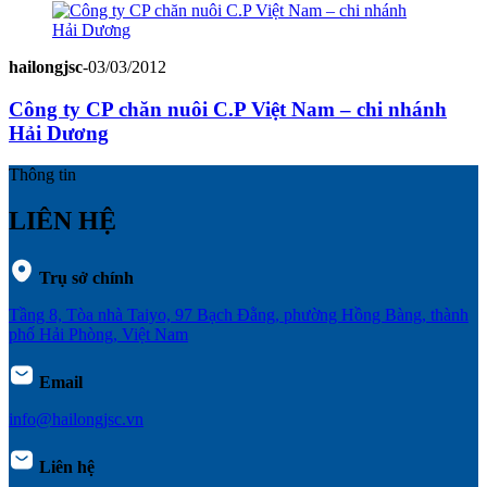
hailongjsc
-
03/03/2012
Công ty CP chăn nuôi C.P Việt Nam – chi nhánh
Hải Dương
Thông tin
LIÊN HỆ
Trụ sở chính
Tầng 8, Tòa nhà Taiyo, 97 Bạch Đằng, phường Hồng Bàng, thành
phố Hải Phòng, Việt Nam
Email
info@hailongjsc.vn
Liên hệ