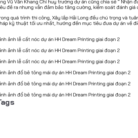
ng Vũ Văn Khang Chỉ huy trưởng dự án cũng chia sẻ “ Nhận đ
iêu đề ra nhưng vẫn đảm bảo tăng cường, kiểm soát đánh giá c
rong quá trình thi công, Xây lắp Hải Long đều chú trọng và tu
háp kỹ thuật tối ưu nhất, hướng đến mục tiêu đưa dự án về đí
ình ảnh lễ cất nóc dự án HH Dream Printing giai đoạn 2
ình ảnh lễ cất nóc dự án HH Dream Printing giai đoạn 2
ình ảnh lễ cất nóc dự án HH Dream Printing giai đoạn 2
ình ảnh đổ bê tông mái dự án HH Dream Printing giai đoạn 2
ình ảnh đổ bê tông mái dự án HH Dream Printing giai đoạn 2
ình ảnh đổ bê tông mái dự án HH Dream Printing giai đoạn 2
Tags