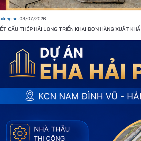
ailongjsc
-
03/07/2026
ẾT CẤU THÉP HẢI LONG TRIỂN KHAI ĐƠN HÀNG XUẤT KHẨ