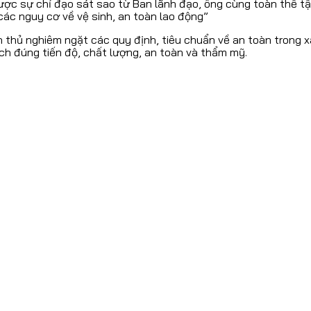
ược sự chỉ đạo sát sao từ Ban lãnh đạo, ông cùng toàn thể t
ác nguy cơ về vệ sinh, an toàn lao động”
ân thủ nghiêm ngặt các quy định, tiêu chuẩn về an toàn trong 
ch đúng tiến độ, chất lượng, an toàn và thẩm mỹ.