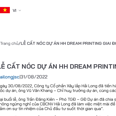
VI
Skip
to
content
Trang chủ
/
LỄ CẤT NÓC DỰ ÁN HH DREAM PRINTING GIAI Đ
LỄ CẤT NÓC DỰ ÁN HH DREAM PRINTI
ailongjsc
31/08/2022
|
gày 30/08/2022, Công ty Cổ phần Xây lắp Hải Long đã tiến hàn
ốc dự án, ông Vũ Văn Khang – Chỉ huy trưởng dự án, cùng các 
ại buổi lễ, ông Trần Đăng Kiên – Phó TGĐ – GĐ Dự án đã chia 
hông ngừng nghỉ của CBCNV Hải Long đã làm việc miệt mài để 
ảm ơn sự tín nhiệm của Chủ đầu tư suốt thời gian qua”.