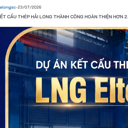
ailongjsc
-
23/07/2026
ẾT CẤU THÉP HẢI LONG THÀNH CÔNG HOÀN THIỆN HƠN 2.